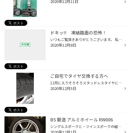
2020年12月11日
ドキッ!! 凍結路面の恐怖！
いつもご覧頂きありがとうございます。 私は木曽地区に住んでいるのですが12/4の夜間から冷え込み、12/5の朝の通勤時、 権平峠のスロープのカーブに差しかかったところズルズルッと外側へ滑っていくではないですか！ 冬道は慣れているつもりの私でも一瞬ドキッ！としました。 もうこの時期になった...
2020年12月8日
ご自宅でタイヤ交換する方へ
12月に入りそろそろスタッドレスタイヤに交換しようと 考えてる方、もちろんスタッドレスタイヤの残溝はチェックされると 思いますが、 まだまだ十分使用可能で交換しまいた。その後、夏タイヤをしまい込む前に 夏タイヤの点検をしましょう。残溝（スリップサインは出てないか？） 釘など異物が刺さ...
2020年12月5日
BS 鍛造 アルミホイール RW006
シングルスポークと・ツインスポークの組み合わせはこのホイールだけです 高次元の軽さ・剛性・強度 ブリヂストンの鍛造アルミ こちらの商品は数量限定になります。 ご成約頂きありがとうございました。 春が待ち遠しいです MAZDA 3 ファストバック
2020年12月1日