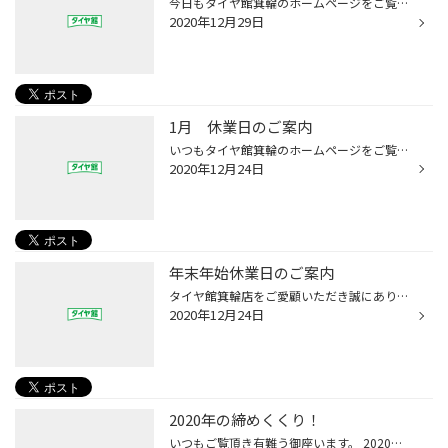
今日もタイヤ館箕輪のホームページをご覧頂き、ありがとうございます！ 今日で当店の２０２０年の営業は終了になります！ 今年も当店をご愛顧頂き、誠にありがとうございました！ 年始は１月7日からの営業となりますので、宜しくお願い致します。 来年も皆様に安全・安心なカーライフをご提供できる...
2020年12月29日
1月 休業日のご案内
いつもタイヤ館箕輪のホームページをご覧頂きありがとうございます。 １月休業日のご案内です。 1日～6日・12日・13日・20日・27日 誠に勝手ながら上記日を休業日とさせていただきます。 タイヤ館箕輪 スタッフ一同
2020年12月24日
年末年始休業日のご案内
タイヤ館箕輪店をご愛顧いただき誠にありがとうございます。 年末年始のお休みを12月30日（水）から1月6日（水）までとさせていただきます。 ※29日はＡＭ10：30～PM14：00までの短縮営業となります。 タイヤの交換やその他作業は余裕をもって早めにご予約いただきます様お願い致します。
2020年12月24日
2020年の締めくくり！
いつもご覧頂き有難う御座います。 2020年も残す所、8日となってしまいました。 当店の営業日は2020年12月29日(火)までとなっております。 タイヤのご購入・交換が未だ…という方はお急ぎください。 2021年1月7日(木)より初売りセール開催です！ 2020年のクリスマス・年越し・2021年お正月は自粛が大...