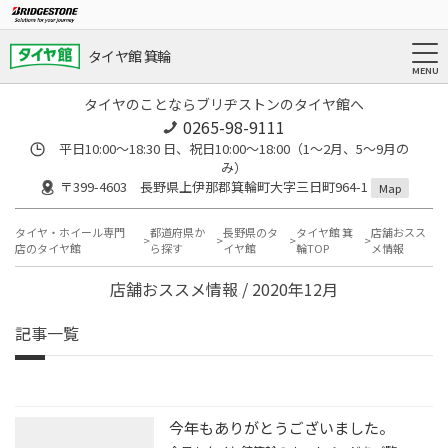
タイヤ館 箕輪
タイヤのことならブリヂストンのタイヤ館へ
0265-98-9111
平日10:00～18:30 日、祝日10:00～18:00（1～2月、5～9月の
み）
〒399-4603 長野県上伊那郡箕輪町大字三日町964-1
Map
タイヤ・ホイール専門
都道府県か
長野県のタ
タイヤ館 箕
店舗おスス
店のタイヤ館
ら探す
イヤ館
輪TOP
メ情報
店舗おススメ情報 / 2020年12月
記事一覧
今年もありがとうございました。