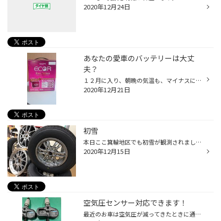
2020年12月24日
あなたの愛車のバッテリーは大丈
夫？
１２月に入り、朝晩の気温も、マイナスになる日が多くなってきましたね。 スタッドレスタイヤも履き替えしたし、空気圧も点検したしいつ雪が降っても 大丈夫だと思っていたら・・・・ 朝、出勤しようとしたら車のエンジンがかからない！ バッテリーが上がってしまった。そんな経験はいたくないです...
2020年12月21日
初雪
本日ここ箕輪地区でも初雪が観測されました 多くのお客様にご来店いただきました。ありがとうございます。 今年もあと２週間。 年内いっぱい元気に営業致します。 ご来店お待ちしております 夏タイヤも在庫品をお買い得価格でご提供いたします 夏冬セットでのご購入もおすすめです！
2020年12月15日
空気圧センサー対応できます！
最近のお車は空気圧が減ってきたときに通知してくれる空気圧センサーが ホイールについていることが増えてきました。（まだまだ少ないですが‥‥） そういったお車にも対応できるホイールもご用意しております。 お気軽にご相談ください。