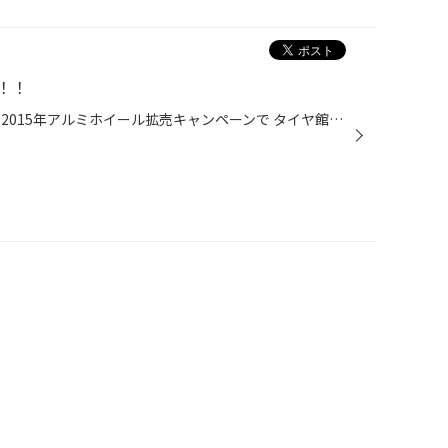
！！
皆様のお陰で タイヤ館箕輪店は 2015年アルミホイール拡売キャンペーンで タイヤ館全国一位になりました！！ これからも本当に価値のある商品、価値の有るサービスをお客様にご提供できるように努めてまいります。