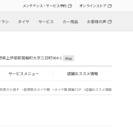
メンテナンス・サービス予約
オンラインストア
チラシ
タイヤ
サービス
カー用品
お客様の声
 長野県上伊那郡箕輪町大字三日町964-1
Map
サービスメニュー
店舗おススメ情報
府県から探す
長野県のタイヤ館
タイヤ館 箕輪TOP
店舗おススメ情報