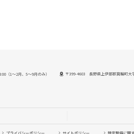
〒399-4603 長野県上伊那郡箕輪町大字
～18:00（1～2月、5～9月のみ）
プライバシーポリシー
サイトポリシー
特定整備に関