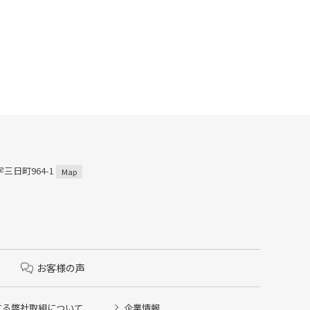
三日町964-1
Map
お客様の声
する弊社取組について
企業情報