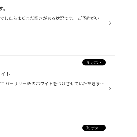
す。
土日は大変混雑しています。 平日でしたらまだまだ空きがある状況です。 ご予約がいっぱいでもお時間さえ頂ければ作業を承れることが可能です。 詳しくは店舗までお問い合わせください。 ご予約お持ちしております！ 11月 16日（木） 16：30 17：00 空きあり 17日（金） 14：30 15：30 16：00 空き...
ワイト
本日、ミニクロスオーバーにOZアニバーサリー45のホワイトをつけさせていただきました(^○^) 青のボディーにブラックﾌｪﾝﾀﾞｰ。ホワイトのホイールが決まっています(^O^) アライメントもバッチリ施工させて頂きました！！ありがとうございます。 冬タイヤのお履き替えも皆様交換に来ていただいておりま...