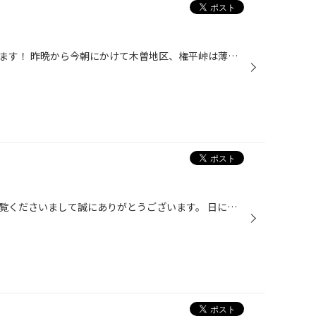
いつもご覧頂きありがとうございます！ 昨晩から今朝にかけて木曽地区、権平峠は薄っすらですが積雪がありました！ 皆さんはスタッドレスタイヤへの交換は、もうお済みですか？ 未だと言う方はお急ぎください。今日も店頭はタイヤ交換のお客様で大変混雑致しました！ また、新品のスタッドレスタイ...
いつもタイヤ館箕輪のページをご覧くださいまして誠にありがとうございます。 日に日に寒くなり、天気予報で雪の予報が出たり、ちらちらと雪が舞うのを見ることもありますね。 みなさん、タイヤの交換はお済ですか？履き替えが未だで突然の雪を心配されている方もいらっしゃるのではないでしょうか...