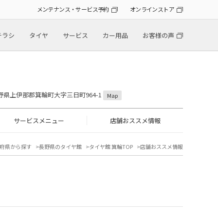
メンテナンス・サービス予約
オンラインストア
チラシ
タイヤ
サービス
カー用品
お客様の声
 長野県上伊那郡箕輪町大字三日町964-1
Map
サービスメニュー
店舗おススメ情報
府県から探す
長野県のタイヤ館
タイヤ館 箕輪TOP
店舗おススメ情報