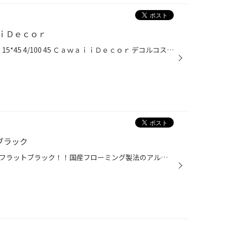
ｉＤｅｃｏｒ
アルトワークス 165/55Ｒ15 VRX2 15*45 4/100 45 ＣａｗａｉｉＤｅｃｏｒ デコルコスモス クリスタルホワイト 女性オーナー様にご購入いただきました！ このアルミホイール セールスポイントは 「かわいいデザイン+日本製+軽量」 走りのワークスにピッタリなアルミホイールをチョイスさせていただき...
ブラック
本日は、ｾﾚﾅにお乗りのS様 CDM2フラットブラック！！国産フローミング製法のアルミホイール＆VRX２をご購入頂きました( ^^) _旦~~ 純正アルミにスタッドレス。夏タイヤにCDM2 S様一目ぼれでご購入頂きました！！ありがとうございます。 当店では質のいい鍛造アルミホイールからお求めやすいアルミホ...