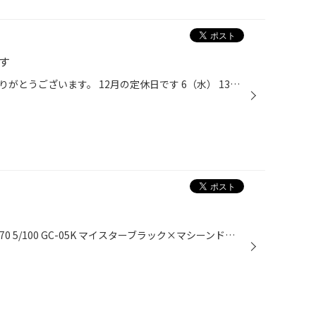
す
タイヤ館箕輪をご利用いただきありがとうございます。 12月の定休日です 6（水） 13（水） 20（水） 27（水） 30（土） 31（日） となります。 宜しくお願い致します
エクシーガ 215/50Ｒ17 VRX2 17*70 5/100 GC-05K マイスターブラック×マシーンドリム 冬用として女性オーナー様にご購入いただきました。ありがとうございます。 GC－０５Ｋは鍛造アルミに引けを取らない程の軽さが一番のウリです。 そして、一般的な鋳造アルミと比べても誰もが重さの違いを体感で...