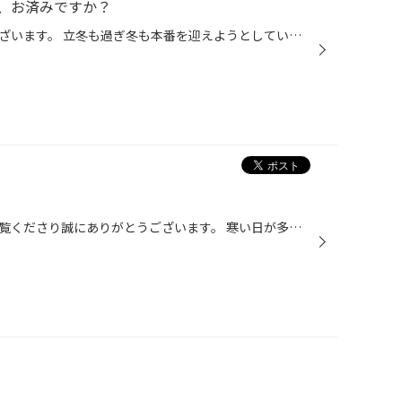
、お済みですか？
いつもご覧いただきありがとうございます。 立冬も過ぎ冬も本番を迎えようとしています。北海道をカワキリに降雪の便りも 届き始めています。 当店も週末のご予約はほぼ埋まって来ました。平日はまだまだ余裕がありますので 履き替え予定が未だの方はご相談ください！ 昨年の様に初雪が積雪となる可...
いつもタイヤ館箕輪のページをご覧くださり誠にありがとうございます。 寒い日が多くなり、このあたりの山もうっすら白くなる日もあります。 自分も忙しくなる前にタイヤの交換をしようと思い、先週の休みにスタッドレスにはきかえました。皆さんの交換はいかがですか？ ちょっと勿体なく感じるかも...