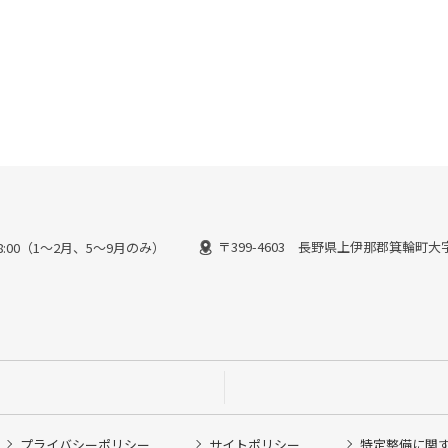
〒399-4603 長野県上伊那郡箕輪町大字
～18:00（1～2月、5～9月のみ）
プライバシーポリシー
サイトポリシー
特定整備に関