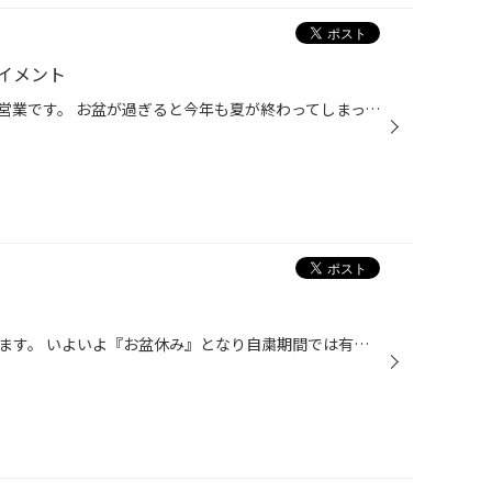
イメント
４日間の連休も終わり、本日から営業です。 お盆が過ぎると今年も夏が終わってしまってなんか寂しくなりますね。 当店はお盆が過ぎると冬の準備が始まります。 今年は新商品のブリザックVRX３が９月に発売になりますのでワクワクしちゃいますね☆ ＶＲＸ３のご紹介はまたさせて頂きます！ 今日は夏タ...
いつもご覧頂きありがとうございます。 いよいよ『お盆休み』となり自粛期間では有りますが、お出掛けの機会が多くなるシーズンです。 外出先でのトラブル防止の為に愛車の点検は万全を期しておきたいものです。 トラブル件数のいつも上位にランクされるのがバッテリー上がり・パンク・燃料切れによ...