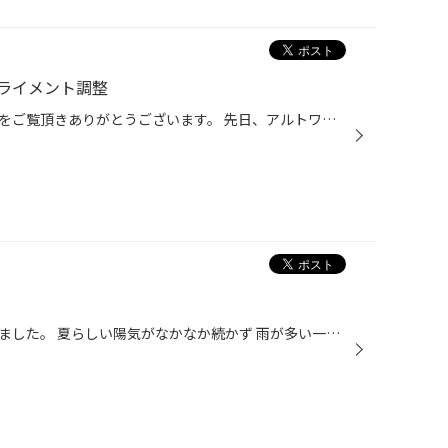
ライメント調整
いつもタイヤ館箕輪スタッフ日記をご覧頂きありがとうございます。 先日、アルトワークスのアライメント作業をさせて頂きました！ そこで本日はアライメントをどんなときにすればいいのか簡単にご説明させて頂きます ①ハンドル（ステアリング）が曲がっている ②タイヤが片減りしている ③走行距離４~...
今日は久しぶりに良い天気になりました。 夏らしい陽気がなかなか続かず 雨が多い一週間でしたが 今日は晴れました。 お盆が明けても元気に営業しております 外気温27℃ よい一日を！ A sunny day is a happy day !