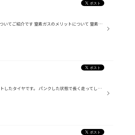
近年認知されつつある窒素ガスについてご紹介です 窒素ガスのメリットについて 窒素ガスは通常の空気に比べてタイヤの空気圧の低下が少ないので、空気圧調整の回数が少なくて済み 通常の空気より酸素が限りなく少ないので酸化によるタイヤホイールの劣化が少ない 熱の発散が早いので長時間走行等で...
この写真をご覧ください。 バーストしたタイヤです。 パンクした状態で長く走ってしまうとこうなります。 タイヤだけでなくホイールやクルマの部品も壊れてしまいます。 何かおかしいな？と思ったら車を安全な場所に停めてスペアタイヤへの交換をお願いいたします。