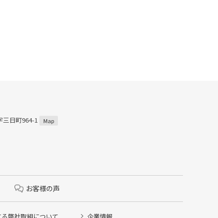
三日町964-1
Map
お客様の声
する弊社取組について
企業情報