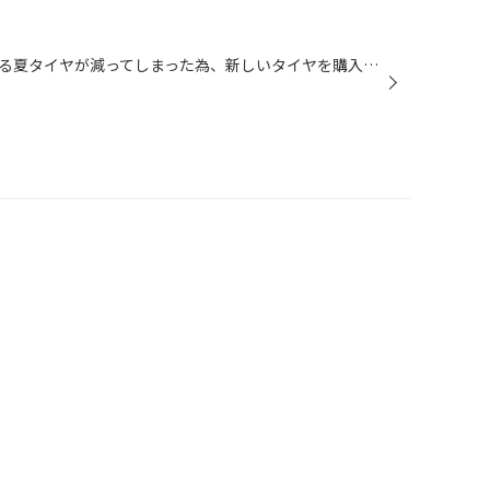
アテンザのお客様、現在履いている夏タイヤが減ってしまった為、新しいタイヤを購入して頂きました！ お選び頂いたタイヤは「REGNO GR-XⅡ」！！ このタイヤは乗り心地が良く、走行している時の音がとっても静かなモデルです☆ いざ交換しようと外してみるとタイヤの片側がだいぶ減っているではありま...