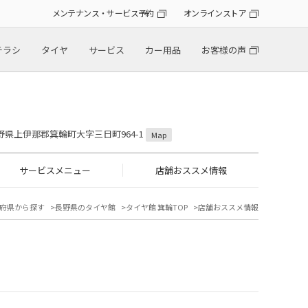
メンテナンス・サービス予約
オンラインストア
チラシ
タイヤ
サービス
カー用品
お客様の声
 長野県上伊那郡箕輪町大字三日町964-1
Map
サービスメニュー
店舗おススメ情報
府県から探す
長野県のタイヤ館
タイヤ館 箕輪TOP
店舗おススメ情報