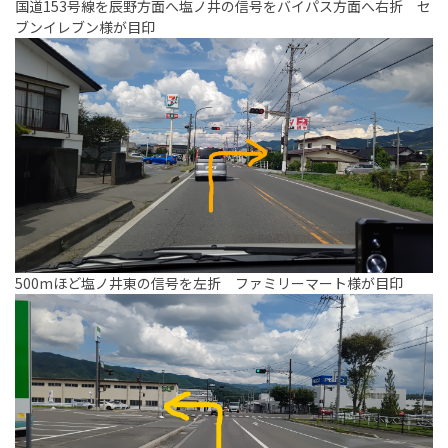
国道153号線を辰野方面へ塩ノ井の信号をバイパス方面へ右折 セ
ブンイレブン様が目印
500mほど塩ノ井東の信号を左折 ファミリーマート様が目印