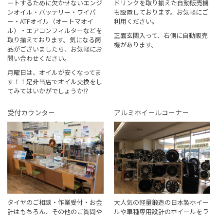
ートするために欠かせないエンジ
ドリンクを取り揃えた自動販売機
ンオイル・バッテリー・ワイパ
も設置しております。お気軽にご
ー・ATFオイル（オートマオイ
利用ください。
ル）・エアコンフィルターなどを
正面玄関入って、右側に自動販売
取り揃えております。気になる商
機があります。
品がございましたら、お気軽にお
問い合わせください。
月曜日は、オイルが安くなってま
す！！是非当店でオイル交換をし
てみてはいかがでしょうか⁉
受付カウンタ－
アルミホイ－ルコ－ナ－
タイヤのご相談・作業受付・お会
大人気の軽量鍛造の日本製ホイー
計はもちろん、その他のご質問や
ルや車種専用設計のホイールをラ