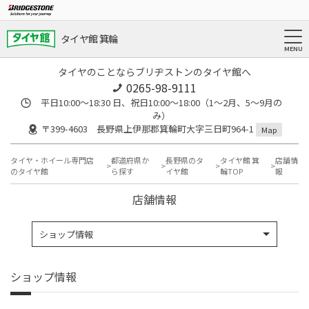
タイヤ館 箕輪
タイヤのことならブリヂストンのタイヤ館へ
0265-98-9111
平日10:00～18:30 日、祝日10:00～18:00（1～2月、5～9月の
み）
〒399-4603 長野県上伊那郡箕輪町大字三日町964-1
Map
タイヤ・ホイール専門店
都道府県か
長野県のタ
タイヤ館 箕
店舗情
のタイヤ館
ら探す
イヤ館
輪TOP
報
店舗情報
ショップ情報
ショップ情報