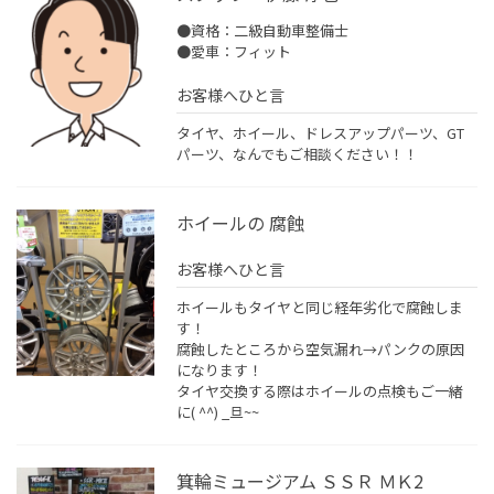
●資格：二級自動車整備士
●愛車：フィット
お客様へひと言
タイヤ、ホイール、ドレスアップパーツ、GT
パーツ、なんでもご相談ください！！
ホイールの 腐蝕
お客様へひと言
ホイールもタイヤと同じ経年劣化で腐蝕しま
す！
腐蝕したところから空気漏れ→パンクの原因
になります！
タイヤ交換する際はホイールの点検もご一緒
に( ^^) _旦~~
箕輪ミュージアム ＳＳＲ ＭＫ2