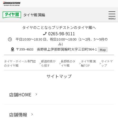
タイヤ館 箕輪
タイヤのことならブリヂストンのタイヤ館へ
0265-98-9111
平日10:00～18:30 日、祝日10:00～18:00（1～2月、5～9月の
み）
〒399-4603 長野県上伊那郡箕輪町大字三日町964-1
Map
タイヤ・ホイール専門店
都道府県か
長野県のタ
タイヤ館 箕
サイトマ
のタイヤ館
ら探す
イヤ館
輪TOP
ップ
サイトマップ
店舗HOME
店舗情報