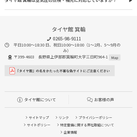
また、所要時間は最短約30分程度になります。こちらもオイルフ
タイヤ館 箕輪は空気圧の点検・補充に対応しています。最短15
ィルターの同時交換や、在庫・車種、作業時期等により時間が変
分、無料で対応させていただきます。
わることもありますので、詳細は店舗スタッフまでお気軽にご相
談ください。
タイヤ館 箕輪
0265-98-9111
平日10:00～18:30 日、祝日10:00～18:00（1～2月、5～9月の
み）
〒399-4603 長野県上伊那郡箕輪町大字三日町964-1
Map
タイヤ館について
お客様の声
サイトマップ
リンク
プライバシーポリシー
サイトポリシー
特定整備に関する弊社取組について
企業情報