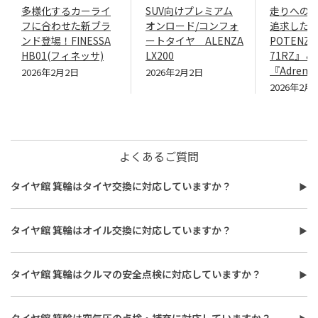
多様化するカーライ
SUV向けプレミアム
走りへの
フに合わせた新ブラ
オンロード/コンフォ
追求したN
ンド登場！FINESSA
ートタイヤ ALENZA
POTENZA
HB01(フィネッサ)
LX200
71RZ』＆
『Adrenal
2026年2月2日
2026年2月2日
2026年2月
よくあるご質問
タイヤ館 箕輪はタイヤ交換に対応していますか？
タイヤ館 箕輪はタイヤ交換に対応しています。
費用は、タイヤ交換工賃のほかに、タイヤ本体の価格やホイール
タイヤ館 箕輪はオイル交換に対応していますか？
バランス調整、使用済みタイヤ処分費用などがかかる場合があり
タイヤ館 箕輪はオイル交換に対応しています。
ます。
使用するオイルの種類（鉱物油・部分合成油・全合成油）や粘
また、作業時間は最短で約30分程度ですが、作業内容や交換本
タイヤ館 箕輪はクルマの安全点検に対応していますか？
度、交換量によって費用が変わります。工賃やフィルター代を含め
数、車種により異なり、時間がかかる場合もございます。詳細は店
タイヤ館 箕輪はおクルマの安全点検に対応しています。最短30
た交換費用については、店舗スタッフまでお問い合わせくださ
舗スタッフまでお気軽にご相談ください
分、無料で対応させていただきます。
い。
タイヤ館 箕輪は空気圧の点検・補充に対応していますか？