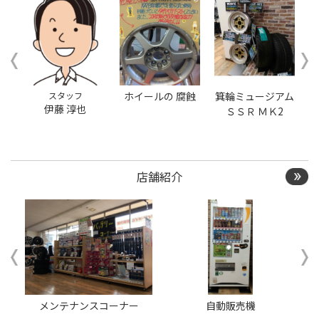
き替えを希望のクローク
契約会員の方はこちらを
選択ください
スタッフ
ホイールの 腐蝕
箕輪ミュージアム
伊藤 淳也
ＳＳＲ ＭＫ2
店舗紹介
ー
メンテナンスコーナー
自動販売機