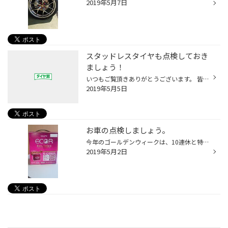
2019年5月7日
スタッドレスタイヤも点検しておき
ましょう！
いつもご覧頂きありがとうございます。 皆さん夏用タイヤへの交換はお済ですか？ 当店は例年に比べ、４月の降雪の影響からか連休中も履き替えのご予約を多く頂戴しています。 そんな中、ふと気付いたのですが皆さんこれから履くタイヤ(今でしたら夏用タイヤ)については残溝や ローテーションを心配...
2019年5月5日
お車の点検しましょう。
今年のゴールデンウィークは、10連休と特別ですね。 家族、友人と車でのお出かけしたとき、渋滞にあうこともありますね。 車内を快適にするために、エアコンを使用することも多いでしょう。 渋滞でエアコンを長時間使用すると、車のバッテリーはかなり負荷がかかります。 お出かけ前にバッテリーの...
2019年5月2日