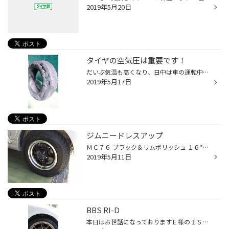
2019年5月20日
タイヤの空気圧は重要です！
だいぶ気温も高くなり、日中は車の運転中はエアコンを使用する季節になってきてますね。 それに伴い、高速走行するとタイヤも高温になり、空気圧不足のタイヤはかなり危険な状態に なります。 また異物（釘、ネジ）などがタイヤに刺さっていて、少しずつ空気抜けていて、知らずに空気圧不足 で走行...
2019年5月17日
ジムニードレスアップ
ＭＣ７６ ブラック＆リムポリッシュ １６*５５ 5/139 22 185/85Ｒ16 M/T674 ノーマル車高でもこの存在感。。。ゴツゴツ感がたまりません。 乗り味も問題なし！！タイヤで車高ＵＰ。 大変ご満足頂きました、ご購入頂きありがとうございました。
2019年5月11日
BBS RI-D
本日はお世話になっておりますＥ様のＩＳにＢＢＳ ＲＩ-Ｄ 19インチ+アライメント ご購入頂きましたヽ(^。^)ノ 超超ジュラルミン！！さすがに軽いです！！赤のレーシングナットでアクセント(^o^) ご成約ありがとうございます！！ スペック ＩＳ300ｈ ＢＢＳ ＲＩ-Ｄ 19ｘ85 5/114 +38 ＤＢ ＢＢ...