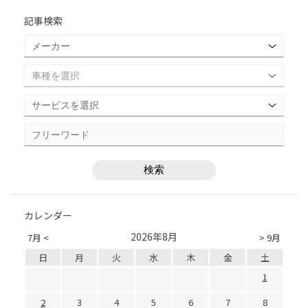
記事検索
カレンダー
2026年8月
7月 <
> 9月
日
月
火
水
木
金
土
1
2
3
4
5
6
7
8