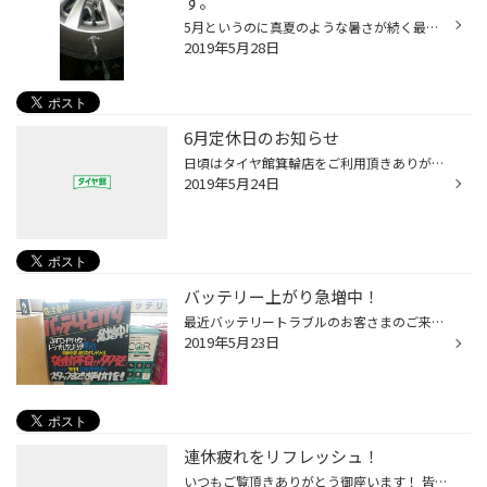
す。
5月というのに真夏のような暑さが続く最近ですね。 水分を充分とって熱中症に気をつけましょう。 アルミホイール、スチールホイールにも空気の入り口として、チューブレスバルブという ものが、必ずついています。 それはかなり重要な部品となります。それが駄目になっているとタイヤの空気圧が減少...
2019年5月28日
6月定休日のお知らせ
日頃はタイヤ館箕輪店をご利用頂きありがとうございます。 6月定休日のご案内です 5(水)・11(火)・12(水)・19(水)・26(水)
2019年5月24日
バッテリー上がり急増中！
最近バッテリートラブルのお客さまのご来店が急増中です！！ 最近の暑さでバッテリーが疲れてきているかも知れません・・・冬を乗り越えたバッテリーは疲れている可能性が大きいです 交換の目安は2～3年になります。点検は無料！！お気軽にご相談ください。
2019年5月23日
連休疲れをリフレッシュ！
いつもご覧頂きありがとう御座います！ 皆さん、連休の疲れが出ている頃ではないですか？ 日中は気温も上がり体調管理が難しい気候ですよね！ お車も遠出後の点検、リフレッシュは大切です！ 燃費が悪くなったと感じたらオイル類が交換時期を過ぎていたり、 ライトが暗いと感じたらバッテリーが寿命...