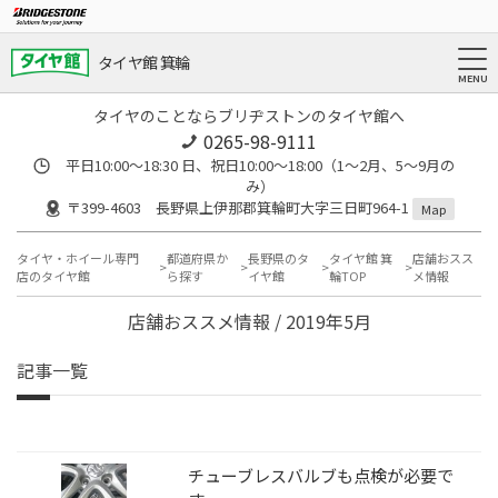
タイヤ館 箕輪
タイヤのことならブリヂストンのタイヤ館へ
0265-98-9111
平日10:00～18:30 日、祝日10:00～18:00（1～2月、5～9月の
み）
〒399-4603 長野県上伊那郡箕輪町大字三日町964-1
Map
タイヤ・ホイール専門
都道府県か
長野県のタ
タイヤ館 箕
店舗おスス
店のタイヤ館
ら探す
イヤ館
輪TOP
メ情報
店舗おススメ情報 / 2019年5月
記事一覧
チューブレスバルブも点検が必要で