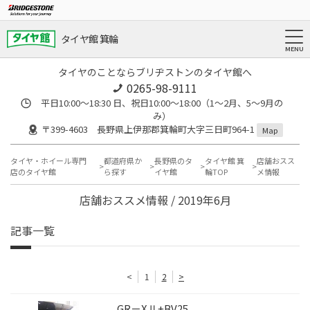
タイヤ館 箕輪
タイヤのことならブリヂストンのタイヤ館へ
0265-98-9111
平日10:00～18:30 日、祝日10:00～18:00（1～2月、5～9月の
み）
〒399-4603 長野県上伊那郡箕輪町大字三日町964-1
Map
タイヤ・ホイール専門
都道府県か
長野県のタ
タイヤ館 箕
店舗おスス
店のタイヤ館
ら探す
イヤ館
輪TOP
メ情報
店舗おススメ情報 / 2019年6月
記事一覧
<
1
2
>
GR－XⅡ+BV25