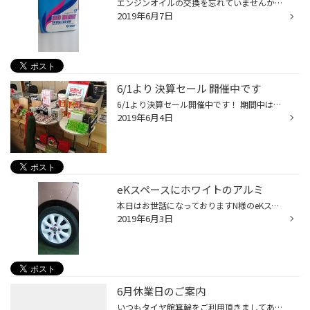
エンジンオイルの交換を忘れていませんか？ 仕事など忙しくてなかなかエンジンオイルの交換に来店できない。 交換を忘れてしまう。 エンジンオイルは、燃料と違い汚れている、量が少ないなど運転席では わからないものです。（最近の車は見れるタイプもありますが・・・） エンジンオイルにも種類が...
2019年6月7日
6/1より 決算セール 開催中です
6/1より決算セール開催中です！ 期間中はタイヤ・アルミが決算価格。 タイヤ又はアルミホイール4本以上お買い上げで素敵な商品をプレゼント！ さらに5万円以上お買い上げでベルシャイン商品券2000円分差し上げます（先着30名）
2019年6月4日
eKスペースにホワイトのアルミ
本日はお世話になっておりますN様のeKスペースにタイヤ、アルミホイール、カラーﾅｯﾄ、アライメントをご購入頂きました!! ホワイトのアルミホイールにピンクのジュラルミンのロックﾅｯﾄセットが映えます！！ ご成約ありがとう御座いました スペック 155/65R14 プレイズ PX-C ﾗﾗﾊﾟｰﾑ KC-8 14ｘ45 4/100...
2019年6月3日
6月休業日のご案内
いつもタイヤ館箕輪をご利用頂きましてありがとう御座います さて、6月度のお休みのご案内です 6/5（水） 6/11（火） 6/12（水） 6/19（水） 6/26（水） 上記の五日間をスタッフの充電日とさせていただきます。宜しくお願い致します