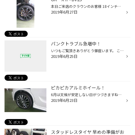
本日ご来店のクラウンのお客様 18インチのホイールセットご購入頂きましたヽ(^。^)ノ ブラッククリアを纏ったビックキャリパー対応モデル！！赤いジュラルミンのロックナットでアクセントに(^o^) カッコイイですね～！！同時にスタッドレスタイヤのご成約も頂きました！！ 冬タイヤをご成約のお客様...
2019年6月27日
パンクトラブル急増中！
いつもご覧頂きありがとう御座います。 ここ最近、ご来店のお客さまで多い理由が『パンク』でのご来店です。 その殆どが異物が刺さっているのに気付かずに走行してしまいタイヤ内部まで破損し修理が出来ない状態！ というものでした。 ゲリラ豪雨のように急激に大量の降雨があった後はＵ字溝が水を...
2019年6月25日
ピカピカアルミホイール！
6月は天候が安定しない日がつづきますね。 8月1日よりブリヂストンのタイヤが、3％値上がりします。 タイヤの購入を検討中のお客さまは、ご相談ください。 いつもタイヤ館をご利用いただく、Ｈさま、新車のスペーシアカスタムに 新品タイヤ＆アルミセット（インチアップ）で購入ありがとうございま...
2019年6月23日
スタッドレスタイヤ 早めの準備がお