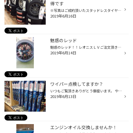
得です
※写真はご成約頂いたスタッドレスタイヤ+アルミホイールセット品のほんの一例です タイヤ館 箕輪でスタッドレスタイヤを早く買うとこんな良いことが… ☆早期・決算価格で購入可 ☆もれなく抽選会参加で景品GET ☆先着30名様商品券プレゼント（まだ10名様分あります） ☆冬シーズンまで無料お預かり（新...
2019年6月16日
魅惑のレッド
魅惑のレッド！！レオニスＬＶご注文頂きました！！ ご成約ありがとう御座います！！ 車種 ハリアーＧＺ 235/50Ｒ19 アレンザ001 レオニスＬＶ 19ｘ8.5Ｊ 5/114 +35 ＲＥＤ
2019年6月14日
ワイパー点検してますか？
いつもご覧頂きありがとう御座います。 やっと６月らしい天候(雨天)になってきました。 自動車で雨天と言えば、やっぱりワイパーが真っ先に思い浮かびますよね？ ワイパーもゴム製品ですのでタイヤと一緒で摩耗し劣化してしまいます！ 取り替え時を見過ごしてしまい雨天にあってしまうとウインドウ...
2019年6月13日
エンジンオイル交換しませんか！