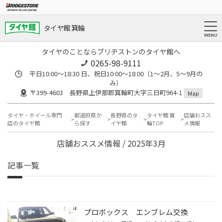
タイヤ館 箕輪
タイヤのことならブリヂストンのタイヤ館へ
0265-98-9111
平日10:00～18:30 日、祝日10:00～18:00（1～2月、5～9月の
み）
〒399-4603 長野県上伊那郡箕輪町大字三日町964-1
Map
タイヤ・ホイール専門
都道府県か
長野県のタ
タイヤ館 箕
店舗おスス
店のタイヤ館
ら探す
イヤ館
輪TOP
メ情報
店舗おススメ情報 / 2025年3月
記事一覧
プロボックス エンブレム交換