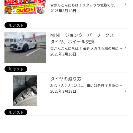
皆さんこんにちは！スタッフの城取です。 今回は、イベントのお知らせです！！ 3/20（木）～4/29（火）の期間で、夏タイヤがお得に購入できるイベントを期間限定で開催します！ ブリヂストンタイヤ４本＆30,000円以上ご購入で、ケンタッキー・フライド・チキンで利用できるギフトカードを数量限定で...
2025年3月18日
MINI ジョンクーパーワークス
タイヤ、ホイール交換
皆さんこんにちは！ 最近メガネも顔の形に合わせたタイプ診断があることを知りました。 遠くの文字や形が二重に見えてきたのでこれを期にメガネ新調を考えているメガネスタッフ伊藤です。 さて今回は、珍しいお車のご紹介です。 お車、MINI ジョンクーパーワークスです！！ タイヤ、ホイール、ロッ...
2025年3月16日
タイヤの減り方
みなさんこんばんは。 車には走行する為の正しい角度があることをご存じですか？ この角度が曲がっているとタイヤの減り方にも影響してくることがあるのです。 一部の例ですが酷いものだとこのようにぎざぎざにタイヤが減ってしまったり、タイヤの片側だけ減ってしまったりと、正しく地面に接地しな...
2025年3月13日