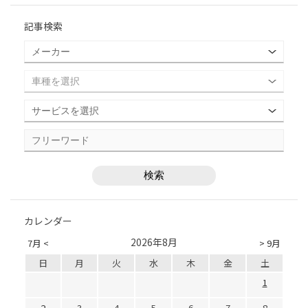
記事検索
カレンダー
2026年8月
7月 <
> 9月
日
月
火
水
木
金
土
1
2
3
4
5
6
7
8