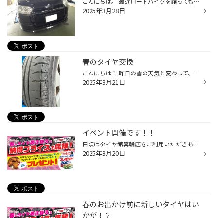
こんにちは。 最近ロードバイクを譲ってもらい、フルメンテナンス最中の眼鏡スタッフ伊藤です。 さて、気温も上がりお車のドレスアップにいい時期になってきました。 今回ご紹介するのは、プロボックスハイブリッドのエンブレム（トヨタマーク）交換です。 残念ながら艶消し黒は在りませんでしたが...
2025年3月28日
春のタイヤ交換
こんにちは！ 昨日の雪の天気と変わって、本日晴天のいい天気ですね☀ 春の恒例の夏タイヤへの交換する車の来店が増えてきました お客様は履き替えの準備は出来でますか？ スタッドレスタイヤに履き替えて倉庫にフクロ詰めのままだと 下記の写真の様になってるかもしれません 写真の様に、ヒビ割れが...
2025年3月21日
イベント開催です！！
日頃はタイヤ館箕輪店をご利用いただきありがとうございます。又、今春、ご入学、ご卒業のみなさま おめでとうございます。 本日（3/20日）から4月29日まで夏タイヤのイベントを開催します。ブリヂストンタイヤ4本ご購入・3万以上、当日決済されたお客様に数量限定でケンタッキーフライドチキンで...
2025年3月20日
春のお出かけ前に新しいタイヤはい
かが！？