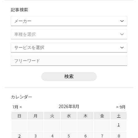
記事検索
カレンダー
2026年8月
7月 <
> 9月
日
月
火
水
木
金
土
1
2
3
4
5
6
7
8