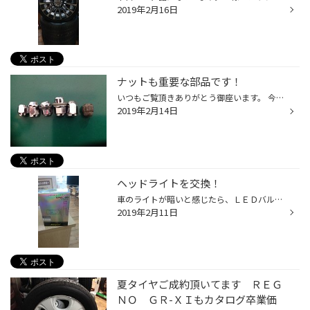
2019年2月16日
ナットも重要な部品です！
いつもご覧頂きありがとう御座います。 今日はホイールをしっかり装着する為には欠かせない部品！ﾅｯﾄについて書いてみます！ 写真の様にﾅｯﾄにも車種やホイールによってタイプが異なります。 車種、ホイールに適合したﾅｯﾄを使用しないと大変!!ﾅｯﾄ座面を変形させてしまったり、ボルトねじ山を壊してし...
2019年2月14日
ヘッドライトを交換！
車のライトが暗いと感じたら、ＬＥＤバルブに交換しませんか？ 今、純正ライトがＬＥＤ装着車もありますが、まだまだハロゲンのバルブが多いです。 夜間の走行の安全を確保するには、しっかりと歩行者が確認できる明るさが必要です。 ＬＥＤバルブは寿命も長く、明るいため、オススメです。 価格も...
2019年2月11日
夏タイヤご成約頂いてます ＲＥＧ
ＮＯ ＧＲ-ＸＩもカタログ卒業価