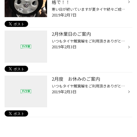
格で！！
寒い日が続いていますが夏タイヤ続々ご成約頂いております！ タイヤのみをお求めの方に・・・ ＲＥＧＮＯ ＧＲ－ＸＩがカタログ卒業につき 大処分価格でご用意。 サイズ・数量限定です！ ミニバン・ＳＵＶに履いても問題なし！ 最高級のタイヤをお買い得価格で！
2019年2月7日
2月休業日のご案内
いつもタイヤ館箕輪をご利用頂きありがとうございます 2月の休業日ですが、 2/6（水）.2/12(火）.2/13（水）.2/19（火）.2/20（水）.2/27（水） 上記がお休みとなります。 なお.2/19（火）は社内研修の為臨時休業日となります。ご迷惑をお掛けしますが宜しくお願い致します。
2019年2月3日
2月度 お休みのご案内
いつもタイヤ館箕輪をご利用頂きありがとうございます 2月の休業日ですが、 2/6（水）.2/12(火）.2/13（水）.2/19（火）.2/20（水）.2/27（水） 上記がお休みとなります。 なお.2/19（火）は社内研修の為臨時休業日となります。ご迷惑をお掛けしますが宜しくお願い致します。
2019年2月3日