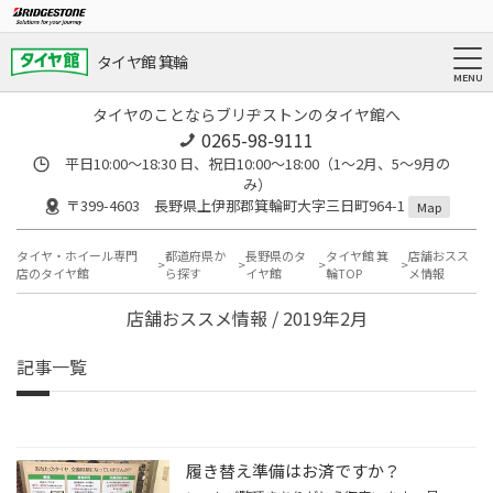
タイヤ館 箕輪
タイヤのことならブリヂストンのタイヤ館へ
0265-98-9111
平日10:00～18:30 日、祝日10:00～18:00（1～2月、5～9月の
み）
〒399-4603 長野県上伊那郡箕輪町大字三日町964-1
Map
タイヤ・ホイール専門
都道府県か
長野県のタ
タイヤ館 箕
店舗おスス
店のタイヤ館
ら探す
イヤ館
輪TOP
メ情報
店舗おススメ情報 / 2019年2月
記事一覧
履き替え準備はお済ですか？