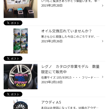
いつもご覧頂きありがとう御座います。 早くも2月が終わろうとしています。 暖かい日が続くと春が近いとホッとするのと同時にタイヤの履き替えが始まるという緊張感でなんとも言い難い 複雑な気持ちになります。 皆さんは夏用タイヤの準備はお済ですか？ 冬用タイヤ履き替えまでなんとも無かったか...
2019年2月28日
オイル交換忘れていませんか？
寒さもひと段落した今日このごろですが、転勤、就職、卒業、入学など3月に入りますと、 いろいろな行事ありますね。 とくに週末はなにかと忙しくなる思われます。 お車での使用頻度も増えてくるでしょう。 だからこそ、忙しくなる前に車のメンテナンスしましょう。 特にオイル交換を忘れがちなりま...
2019年2月26日
レグノ カタログ卒業モデル 数量
限定にて販売中
在庫サイズ 185/65R15 ・・・ フリード・ノート・ウィングロードなど 195/65R15 ・・・ プリウス・ノア・VOXY・ウィッシュなど 215/60R16 ・・・ 215/60R16 マークＸ・ティアナ・クラウンなど 215/55R17 ・・・カムリ・クラウン・エスティマなど 215/45R17 ・・・プリウス・レガシィ・カルディナ・B...
2019年2月18日
アウディＡ5
本日はお世話になってます。Ｍ様のアウディＡ5にボルベットＢＬＸ をご購入いただきました！！ アライメントもバッチリ！！逆反りのディスクがインパクトがあってかっこいいですよね！！ ご購入ありがとうございました スペック 255/35Ｒ19 ボルベットＢＬＸ 19ｘ85 5/112 +30