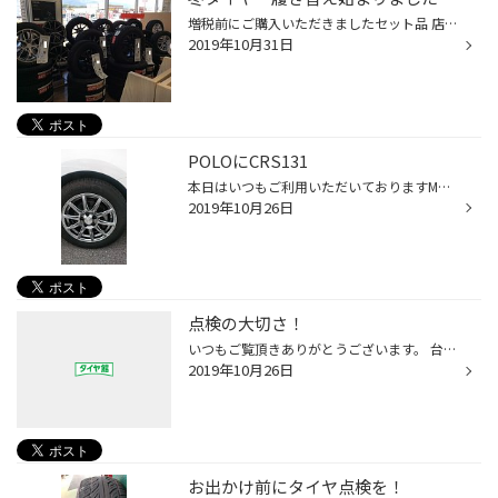
増税前にご購入いただきましたセット品 店内から徐々に減ってきました 早期履き替えしていただきましたお客様 ありがとうございます ※当店でも店長の自家用車(レクサス)履き替え済です10/31
2019年10月31日
POLOにCRS131
本日はいつもご利用いただいておりますM様のVW POLOにアルミホイール、スタッドレスをご購入頂きまし た(^^)/ 夏タイヤにアルミ、純正ホイールにスタッドレス。入替8本＆アライメント施工調整のプラン エコフォルムCRS131 HDSカラー 高級感あってかっこいいですね！！ 国産のホイールがら輸入車のア...
2019年10月26日
点検の大切さ！
いつもご覧頂きありがとうございます。 台風が被害を及ぼしている長野県ですが自然には、やはり逆らえずまだまだ雨模様が続いています。 私の通勤路に有る権兵衛峠も橋桁が雨水による浸食で通行止めとなってしまいました。 10月20日からの通行止めでしたがその時はまだ浸食されているだけでしたが一...
2019年10月26日
お出かけ前にタイヤ点検を！