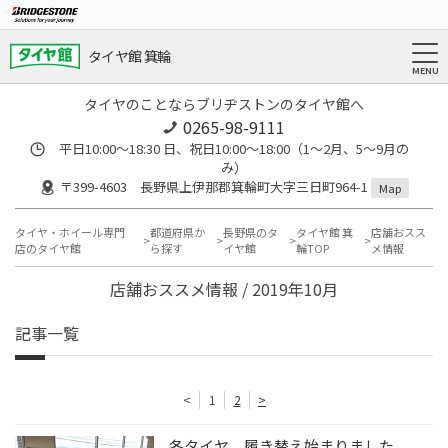
タイヤ館 箕輪
タイヤのことならブリヂストンのタイヤ館へ
0265-98-9111
平日10:00～18:30 日、祝日10:00～18:00（1～2月、5～9月の
み）
〒399-4603 長野県上伊那郡箕輪町大字三日町964-1
Map
タイヤ・ホイール専門
都道府県か
長野県のタ
タイヤ館 箕
店舗おスス
店のタイヤ館
ら探す
イヤ館
輪TOP
メ情報
店舗おススメ情報 / 2019年10月
記事一覧
<
1
2
>
冬タイヤ 履き替え始まりました