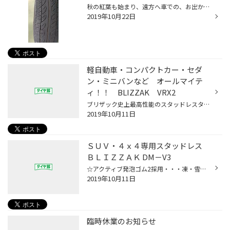
秋の紅葉も始まり、遠方へ車での、お出かけすることも多くなりますね。 お出かけ前にタイヤの点検をしてください。 空気圧、残溝などの点検の他に、タイヤサイドの傷、ひび割れ、なども点検は 重要です。 一番判断の難しい点検は、タイヤの使用開始から何年経過しているかも、重要になります。 「溝...
2019年10月22日
軽自動車・コンパクトカー・セダ
ン・ミニバンなど オールマイテ
ィ！！ BLIZZAK VRX2
ブリザック史上最高性能のスタッドレスタイヤ VRX比・・・ 氷上ブレーキ10％短縮 摩耗ライフ22％向上 静粛性31％低減 ☆雪道となった高速でも安心して走行できます ☆ドライブ中でも車内が静か。スムーズな会話が可能 ☆ブラックアイスバーンでもよく効く ☆急ブレーキ時でも確かな効き
2019年10月11日
ＳＵＶ・４ｘ４専用スタッドレス
ＢＬＩＺＺＡＫ DM－V3
☆アクティブ発泡ゴム2採用・・・凍・雪結路において、しっかり止まる、曲がる ☆SUV専用パターン・・・雨の日でも安心感抜群 ☆長持ち・・・ロングライフで経済的！！ DMV2対比・・・ 氷上ブレーキ９％短縮 ウェットブレーキ６％短縮 摩耗ライフ２５％向上
2019年10月11日
臨時休業のお知らせ