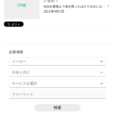
いるの？
先日お客様より車を買ったばかりなのになんだかハンドルがしっくりいかない・・・右は曲がりやすいけど左が曲がりにくい・・・ とのことでしたので、さっそくアライメントを取らさせていただきました。 すると案の定数値が狂っていたのです・・・ 施工させて頂いたあとは、ハンドルはビシィー！！カ...
2015年4月7日
記事検索