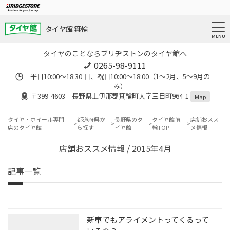
タイヤ館 箕輪
タイヤのことならブリヂストンのタイヤ館へ
0265-98-9111
平日10:00～18:30 日、祝日10:00～18:00（1～2月、5～9月の
み）
〒399-4603 長野県上伊那郡箕輪町大字三日町964-1
Map
タイヤ・ホイール専門
都道府県か
長野県のタ
タイヤ館 箕
店舗おスス
店のタイヤ館
ら探す
イヤ館
輪TOP
メ情報
店舗おススメ情報 / 2015年4月
記事一覧
新車でもアライメントってくるって