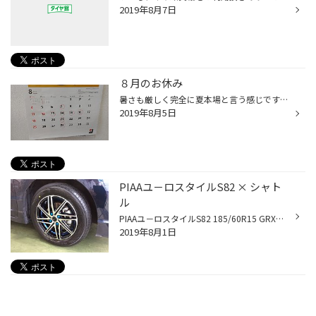
2019年8月7日
８月のお休み
暑さも厳しく完全に夏本場と言う感じですね。 タイヤ館箕輪のお休みのお知らせです。 今年はお盆の13日から16日まで連続休業となります。 オイル交換、タイヤ点検などご来店予定のお客さまは ご予約いただければ助かります・
2019年8月5日
PIAAユ－ロスタイルS82 × シャト
ル
PIAAユ－ロスタイルS82 185/60R15 GRXⅡ ご購入頂き、ありがとうございます。 足元ののブルーカラーが車体の色とよくマッチしています。 適度な存在感を演出した近代的なNEWデザインホイール オンリーワンなホイールをお探しの方はぜひ！
2019年8月1日