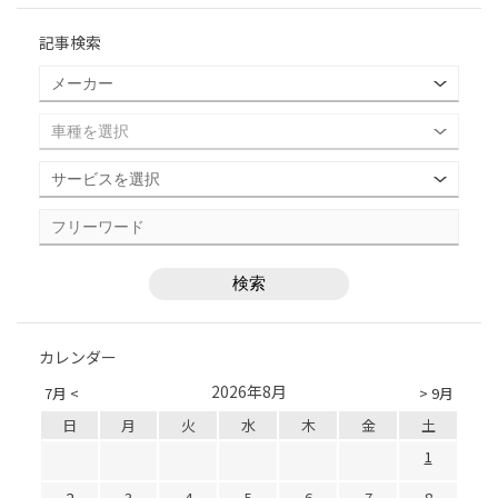
記事検索
カレンダー
2026年8月
7月 <
> 9月
日
月
火
水
木
金
土
1
2
3
4
5
6
7
8