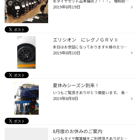
冬タイヤセット品準備完了・・・。 増税前にご検討ください！ 長く安心してご使用いただけるように。 『塩害対策アルミホイール』あります！
2019年8月19日
エリシオン にレグノＧＲＶⅡ
本日はお世話になっておりますＫ様のエリシオンにレグノＧＲＶⅡにアルミホイールのセットでご購入頂きました！！ ホイールはシュナイダーＤＲ01 ブラックブルークリア。ブラックのジュラルミンﾅｯﾄがアクセントです。 もちろんアライメントもしっかり施工させて頂きました！！ Ｋ様ありがとう御座い...
2019年8月10日
夏休みシーズン到来！
いつもご覧頂きありがとう御座います。 長かった梅雨もやっと明け、いよいよ夏休みのシーズンですね！ 帰省やお出掛けの予定の方も沢山いらっしゃるのではないでしょうか？ 楽しい思い出作りが愛車・タイヤのトラブルで台無しになっては大変！ タイヤ館の無料安全点検で賢く準備して安心・安全にお...
2019年8月8日
8月度のお休みのご案内
いつもタイヤ館箕輪をご利用頂きありがとう御座います。 さて、8月のお休みのご案内です。 8/7（水） 8/13（火）、8/14（水）.8/15（木）8/16（金） お盆休み 8/21（水） 8/28（水） 上記の日程を従業員の充電日とさせていただきます。 宜しくお願い致します。