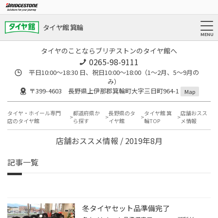
タイヤ館 箕輪
タイヤのことならブリヂストンのタイヤ館へ
0265-98-9111
平日10:00～18:30 日、祝日10:00～18:00（1～2月、5～9月の
み）
〒399-4603 長野県上伊那郡箕輪町大字三日町964-1
Map
タイヤ・ホイール専門
都道府県か
長野県のタ
タイヤ館 箕
店舗おスス
店のタイヤ館
ら探す
イヤ館
輪TOP
メ情報
店舗おススメ情報 / 2019年8月
記事一覧
冬タイヤセット品準備完了