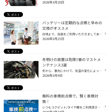
2026年3月20日
バッテリーは定期的な点検と早めの
交換がオススメ
日頃より、当店をご利用いただきましてありがとうございます。 本日は、バッテリーの点検・交換についてのご紹介です。 バッテリー交換ならコクピット・タイヤ館にお任せ！ 突然ですが、当店でおクルマのバッテリーの点検や交換ができることをご存じでしたか？ 専用の器具を用いて、バッテリーの状...
2026年3月15日
冬明けの放置は危険‼春のマストメ
ンテナンス3選
冬から、春先にかけて、気温の変化によっておクルマに負担がかかってしまうタイミングです。 春のカーライフをより快適にお過ごしいただくために、事前のおクルマのメンテナンスが大切です！ 【春前のメンテナンスポイント！】 ■バッテリー点検 気温の低い冬はバッテリーに負担がかかりやすく、性能...
2026年3月9日
無料の車検前点検で、賢く車検対
策！
いつもコクピット/タイヤ館をご利用頂きありがとうございます。 今回は、コクピット/タイヤ館がオススメする「車検前点検」についてご紹介いたします。 【車検前点検は、出費を集中させない、かしこい車検対策です】 ・車検って何？よく分からなくて不安・・・。 ・できれば車検の出費を抑えたい・...
2026年2月24日