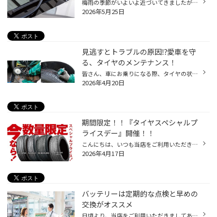
梅雨の季節がいよいよ近づいてきましたが、皆さんおクルマのコンディションはいかがでしょうか？ 雨の日の運転が増えるこれからの時期こそ、早めのメンテナンスがおすすめです。 今回は、雨の日でも安心して走行するためのおすすめメンテナンスポイントをご紹介いたします！ 現在、コクピット・タイ...
2026年5月25日
見逃すとトラブルの原因⁉愛車を守
る、タイヤのメンテナンス！
皆さん、車にお乗りになる際、タイヤの状態を気にしていますか？ 長く、安心して使って頂くためにタイヤのメンテナンスは欠かせません。 今回は定番から見落としがちなものまで、タイヤのメンテナンスについてご紹介いたします！ タイヤのおすすめメンテナンス３選！ 1.タイヤ点検/空気充填 定期的...
2026年4月20日
期間限定！！『タイヤスペシャルプ
ライスデー』開催！！
こんにちは、いつも当店をご利用いただきましてありがとうございます。 4/17(金)～4/26(日)まで、コクピット・タイヤ館におきまして、 期間限定！ サイズ限定！！ 数量限定！！！ お得にお買い求めいただける、「タイヤスペシャルプライスデー」がスタートします！ お得なタイヤのご紹介！！ ワゴン...
2026年4月17日
バッテリーは定期的な点検と早めの
交換がオススメ
日頃より、当店をご利用いただきましてありがとうございます。 本日は、バッテリーの点検・交換についてのご紹介です。 バッテリー交換ならコクピット・タイヤ館にお任せ！ 突然ですが、当店でおクルマのバッテリーの点検や交換ができることをご存じでしたか？ 専用の器具を用いて、バッテリーの状...