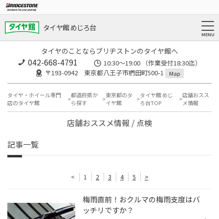
タイヤ館 めじろ台
タイヤのことならブリヂストンのタイヤ館へ
042-668-4791
10:30～19:00 （作業受付18:30迄）
〒193-0942 東京都八王子市椚田町500-1
Map
タイヤ・ホイール専門
都道府県か
東京都のタ
タイヤ館 めじ
店舗おスス
店のタイヤ館
ら探す
イヤ館
ろ台TOP
メ情報
店舗おススメ情報 / 点検
記事一覧
<
1
2
3
4
5
>
梅雨直前！おクルマの梅雨支度はバ
ッチリですか？