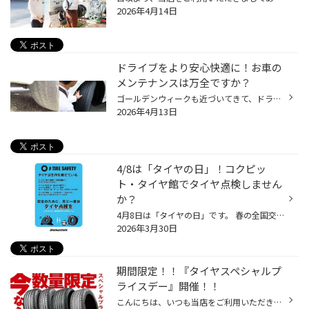
2026年4月14日
ドライブをより安心快適に！お車の
メンテナンスは万全ですか？
ゴールデンウィークも近づいてきて、ドライブやお車でのお出かけを予定されている方も 多くいらっしゃると思います。 安心してお出かけいただくためにも、久しぶりに運転される方、長距離運転のご予定がある方は 特にお車のメンテナンスを事前にしっかりしましょう！ 【お出かけ前のメンテナンスポ...
2026年4月13日
4/8は「タイヤの日」！コクピッ
ト・タイヤ館でタイヤ点検しません
か？
4月8日は「タイヤの日」です。 春の全国交通安全運動の実施月である4月と、輪（タイヤ）のイメージで8の語呂合わせで 一般社団法人日本自動車タイヤ協会（JATMA）が定めた記念日です。 こちらのタイヤの日に合わせて、コクピット・タイヤ館では『タイヤ点検・空気の補充強化』を行います！ 【どうし...
2026年3月30日
期間限定！！『タイヤスペシャルプ
ライスデー』開催！！
こんにちは、いつも当店をご利用いただきましてありがとうございます。 3/20(金)～3/29(日)まで、コクピット・タイヤ館におきまして、 期間限定！ サイズ限定！！ 数量限定！！！ お得にお買い求めいただける、「タイヤスペシャルプライスデー」がスタートします！ お得なタイヤのご紹介！！ ワゴン...