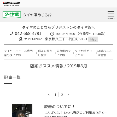
タイヤ館 めじろ台
タイヤのことならブリヂストンのタイヤ館へ
042-668-4791
10:30～19:00 （作業受付18:30迄）
〒193-0942 東京都八王子市椚田町500-1
Map
タイヤ・ホイール専門
都道府県か
東京都のタ
タイヤ館 めじ
店舗おスス
店のタイヤ館
ら探す
イヤ館
ろ台TOP
メ情報
店舗おススメ情報 / 2019年3月
記事一覧
<
1
2
>
脱着のついでに！
こんばんは！ いつも当店のご利用ありがとうございます(^^) 暖かくなり脱着のシーズン真っ只中ですが、普段目に見えないタイヤの付いている位置やマフラー等の下回りのメンテナンスは出来ていますか？ 因みに下記の写真がタイヤが付いているハブと言う部分です！ このように意外と錆びている車って...