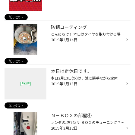
防錆コーティング
こんにちは！ 本日はタイヤを取り付ける場所（ハブ）の防錆コーティングを行いました！ ハブが錆びたまま取り付けを行うとタイヤが真っ直ぐ取り付けられずガタがでたり、タイヤの偏摩耗に繋がることもあります(；ω；) 防錆コーティングはタイヤを外さないと行うことができません。 是非、この夏タイ...
2019年3月14日
本日は定休日です。
本日3月13日(水)は、誠に勝手ながら定休日とさせていただきます。 3月14日(木)からは通常営業となりますので、 皆様のご来店をお待ちしております。 ＊3月の定休日＊ 3月13日(水)・3月20日(水)
2019年3月13日
Ｎ－ＢＯＸの部屋④
ホンダの現行型Ｎ-ＢＯＸのチューニング？を ご紹介する『Ｎ-ＢＯＸの部屋』です。 有名ＳＮＳでは定番となったパーツをご紹介いたします。 今回は3/10更新分『N-ＢＯＸの部屋③』の続編です。 ↓ ↓ ↓ スライドドアを開けた状態で、車の後方から見ると 銀色のボルトが何か所か見えます。 ↓ ↓ ↓ こちら...
2019年3月12日