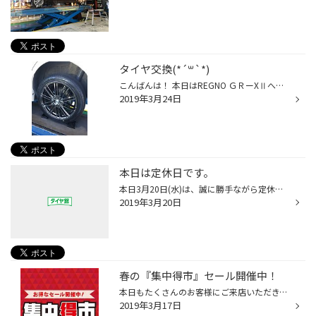
タイヤ交換(*´꒳`*)
こんばんは！ 本日はREGNO ＧＲーXⅡへのタイヤ交換をさせていただきました(^^) 私自身もお世話になっているブリヂストン最上級グレードのタイヤです。 ２月に発売された最新モデルとなっております！ 段差などを乗り越えても地に足ついたような安定感ある走行性能と高速走行やトンネル内を走っても...
2019年3月24日
本日は定休日です。
本日3月20日(水)は、誠に勝手ながら定休日とさせていただきます。 3月21日(木)からは通常営業となりますので、 皆様のご来店をお待ちしております。
2019年3月20日
春の『集中得市』セール開催中！
本日もたくさんのお客様にご来店いただき、ありがとうございました。 『集中得市』セール最初の週末を迎え、スタッドレスタイヤから 夏タイヤへの履き替えのお客様と、夏タイヤを新品に交換される お客様がたくさんご来店され、忙しい一日となりました。 また、ピットも混雑した為、作業終了までの...
2019年3月17日