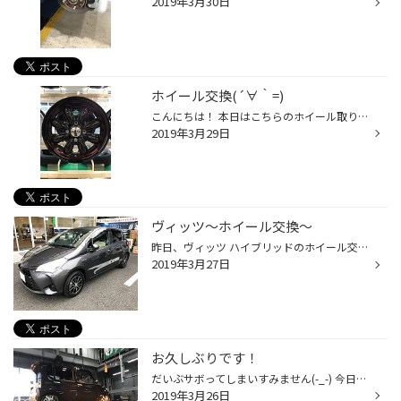
2019年3月30日
ホイール交換(´∀｀=)
こんにちは！ 本日はこちらのホイール取り付けをさせていただきました。 ブラックベースにレッドリボン(^_^) とってもオシャレで格好良くお客様にも大変満足なご感想をいただきました。 陽に当たるとブラック色の部分が少し赤く光って見えるところもポイントです！ 限定カラーの為早い者勝ちです！ ...
2019年3月29日
ヴィッツ～ホイール交換～
昨日、ヴィッツ ハイブリッドのホイール交換作業が入りました。 車両：トヨタ ヴィッツ ハイブリッド ホイール：ＢＳ エコフォルム ＣＲＳ-１５（Ｂ/Ｎ） ホイールはブリヂストンの軽量ホイールシリーズ『エコフォルム』。 エコフォルムシリーズの中でもオーソドックスなスポークデザインで 人気の...
2019年3月27日
お久しぶりです！
だいぶサボってしまいすみません(-_-) 今日はアライメントや組み替えのお客様が多く見られました！ 私の作業風景を店長がいつの間にか撮っていたので日記に使わせていただきました(￣^￣) はい、今ちょうどアライメント調整しているところです(^_^;) その他にもこちら タイヤの組み替え後に撮らせて...
2019年3月26日