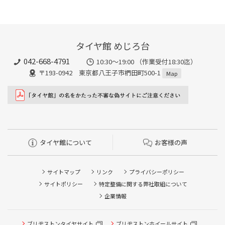
タイヤ館 めじろ台
042-668-4791
10:30～19:00 （作業受付18:30迄）
〒193-0942 東京都八王子市椚田町500-1
Map
タイヤ館について
お客様の声
サイトマップ
リンク
プライバシーポリシー
サイトポリシー
特定整備に関する弊社取組について
企業情報
タイヤ点検・安全点検/タイヤ履き替え/オイル交換/その他
ブリヂストンタイヤサイト
ブリヂストンホイールサイト