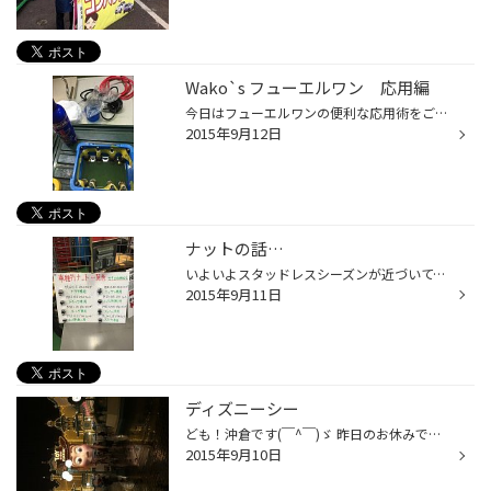
Wako`s フューエルワン 応用編
今日はフューエルワンの便利な応用術をご紹介します^^ 本来であれば、ガソリン満タン時にタンクに添加して 燃焼効率UP!!燃料系統キレイ!! と言うものなんですが、この洗浄作用が、凄いらしい… と言うことで、「ゆっくり治していつか乗ろう」作戦進行中のビッグブロアム君の ススだらけのプラグをフ...
2015年9月12日
ナットの話…
いよいよスタッドレスシーズンが近づいてまいりましたね＾＾ 連日スタッドレスタイヤのお話がお客様との間で持ち上がるようになって参りました… スタッドレスタイヤはホイールとセットでご購入頂いている方が 大半だと思います^^ 年に二回の履き替えとなると、忘れがちなのが 「ナット」なんです!! ...
2015年9月11日
ディズニーシー
ども！沖倉です(￣^￣)ゞ 昨日のお休みでタイヤ館関東地域の遠足？で 東京ディズニーシーに行ってきました！ しっかーし！ 皆さんご存知の通り、もろ台風直撃(´･_･`) サンダルで行動している方も多くて羨ましい限りでした。 タワーオブテラーに最初並びましたが、なんと120分待ち！！ みんな台風だ...
2015年9月10日