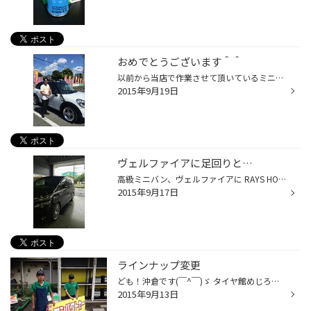
おめでとうございます＾＾
以前から当店で作業させて頂いているミニクロスオーバーの Ｓ様… 先日ミニの集まるイベントに出展し 集まった５００台の頂点、アワード（優勝！）を頂いたそうです^^ ホイールとタイヤのマッチング、キャリアなど じっくり検討、相談した甲斐がありましたね!!Ｓ様!! 合言葉は シンプルイズベスト!!(笑)
2015年9月19日
ヴェルファイアに足回りと…
高級ミニバン、ヴェルファイアに RAYS HOMURA 2x7（20インチ） と TEIN FLEX A（車高調） と TEIN EDFC PRO をお取付け～^^ 純正16インチからのカスタムのため、 見た目の変化は絶大!!! 大人な仕様でグッドです！！ タイヤはもちろん当店一押しの REGNOでキマリ^^ HOMURA、すごく綺麗なシルバーで...
2015年9月17日
ラインナップ変更
ども！沖倉です(￣^￣)ゞ タイヤ館めじろ台はリニューアルオープンから1年が経とうとしています。 なにかデカイ事をしよう！ 現在仕込み中です^ ^ ガラリと変わると思うので、乞うご期待！
2015年9月13日