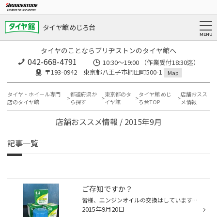
タイヤ館 めじろ台
タイヤのことならブリヂストンのタイヤ館へ
042-668-4791
10:30～19:00 （作業受付18:30迄）
〒193-0942 東京都八王子市椚田町500-1
Map
タイヤ・ホイール専門
都道府県か
東京都のタ
タイヤ館 めじ
店舗おスス
店のタイヤ館
ら探す
イヤ館
ろ台TOP
メ情報
店舗おススメ情報 / 2015年9月
記事一覧
ご存知ですか？
皆様、エンジンオイルの交換はしていますよね＾＾ 実はオイル交換２回に１回はオイルフィルター（エレメント）の交換が必要なんです!!! ずっと交換しないと… オイルの汚れが取りきれなくなってしまい エンジンの中がどんどん汚れてしまうんです!! 最悪の場合フィルターの目詰まりでオイルが回らなく...
2015年9月20日