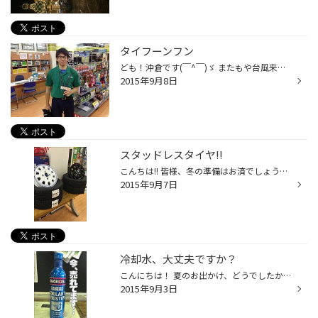
タイフーンフン
ども！沖倉です(￣^￣)ゞ またもや台風来てます！ 雨といえば、うん。プロテイ・・・・ 『ワイパーですよね』 変えました？ 5分から10分で交換可能ですよ！ 僕はワイパーのストックをしようか考え中です(^○^)
2015年9月8日
スタッドレスタイヤ!!
こんちは!! 皆様、冬の準備はお済でしょうか？？ 雪が降ってからでは間に合いません!! 今のうちにお見積り、ご予約をして頂き 予算の組み立てをお願いいたします^^ 八王子市民には必要不可欠ですので、お早目に… 是非一度、お値段だけでもお問い合わせください^^
2015年9月7日
冷却水、大丈夫ですか？
こんにちは！ 夏のお出かけ、どうでしたか？ お車のアフターメンテナンスをしっかりしてあげましょう!! 意外と見落としがちな「冷却水」の量、汚れ、大丈夫でしょうか… 当店、点検している中だと、ここの不良が意外と多いんです... 減り方によっては即修理が必要な事もありますが 経年での減り、汚...
2015年9月3日