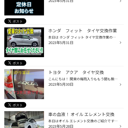
2023年5月31日
ホンダ フィット タイヤ交換作業
本日は ホンダ フィット タイヤ交換作業のご紹介です。 交換前のタイヤは 経年劣化で タイヤのサイドにひび割れが目立ちます。 タイヤの溝が少なくなっていたり ゴムのひび割れが多くなっている方は お早めの交換がお勧めですよ～(^^)/ 今回交換するタイヤは セイバーリング SL201です♪ タイヤ館で...
2023年5月31日
トヨタ アクア タイヤ交換
こんにちは！ 関東の梅雨入りももう間も無くとか。。。 湿度が高く、洗濯物の乾かない梅雨は…大の苦手です（笑） 本日はアクアのタイヤ交換です！ パンクにより、すでに1本は新しくされており、溝のある状態でした(*´꒳`*) なので、本日は3本の交換作業を行います！ ↑ホイールから古いタイヤをはず...
2023年5月30日
車の血液！ オイル エレメント交換
本日はオイル エレメント交換のご紹介です！ 車種ステップワゴン 作業名オイル エレメント交換 今回は車の血液ともいえるオイル エレメント交換のご紹介です エンジンには潤滑や保護 洗浄のためにエンジンオイルが必要になります。人間でいえば血液のようなものです。 ですが車はどんどん汚れが蓄積...
2023年5月28日