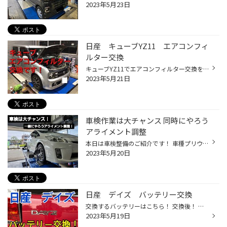
2023年5月23日
日産 キューブYZ11 エアコンフィ
ルター交換
キューブYZ11でエアコンフィルター交換を致しましたので、ご紹介します！ 日産車のエアコンフィルター交換は手間がかかるので、車検でお車をお預かりしたタイミングで交換させて頂きました！ まず、グローブボックスをネジ８本を緩めて外します。 更に立ちはだかる金属プレートを外し、漸くエアコン...
2023年5月21日
車検作業は大チャンス 同時にやろう
アライメント調整
本日は車検整備のご紹介です！ 車種プリウス 作業名 車検整備 アライメント 作業前 今回はアライメント調整についてのお話です 2年に1回行う車検の際に一緒に他の部分も整備を行い、もう2年間も心配なく乗れるようにするためにしよう！というお知らせです 今回こちらの車両はハンドルをまっすぐにす...
2023年5月20日
日産 デイズ バッテリー交換
交換するバッテリーはこちら！ 交換後！ タイヤ館めじろ台ではタイヤだけでなくお車のメンテナンス商品も取扱・交換できます！ 特にバッテリーは前回交換から2〜3年を経過しますと急激に性能が下がりますのでいつバッテリー上がりが起きるかわかりません！交換時期を迎えている方はお早めの交換を！...
2023年5月19日