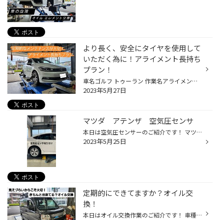
より長く、安全にタイヤを使用して
いただく為に！アライメント長持ち
プラン！
車名ゴルフ トゥーラン 作業名アライメント調整 今回は新品タイヤに交換した際にオススメなプラン アライメント長持ちプランの紹介です！ こちらのプランは新品タイヤ交換時、アライメントの作業にプラスして加入して頂ければ、 購入・交換後の3年間・3回までアライメント測定料が無料となり、調整...
2023年5月27日
マツダ アテンザ 空気圧センサ
本日は空気圧センサーのご紹介です！ マツダ アテンザ 空気圧センサー(TPMS) 空気圧センサを付けることによってお客様自身の車のタイヤ空気圧がどのような状態なのか空気圧センサによって知ることができます‼️ 作業中 このように通常はエアバルブがあるところにセンサーをタイヤ空気圧を測っていま...
2023年5月25日
定期的にできてますか？オイル交
換！
本日はオイル交換作業のご紹介です！ 車種サンバー 作業名オイル交換 本日は新型サンバーのオイル交換作業についてのご紹介です この車両やハイゼット エブリイなどの車両はエンジンが座席の下に隠れており、エンジンルームが見えづらい車両となっております。 ですので、ほかの車両と比べてエンジ...