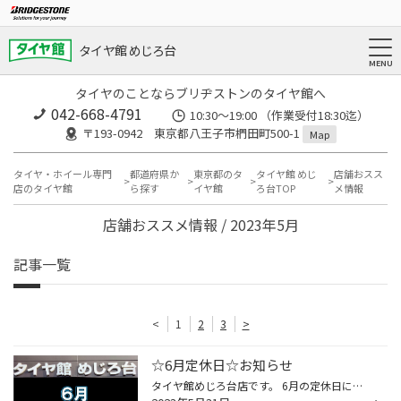
タイヤ館 めじろ台
タイヤのことならブリヂストンのタイヤ館へ
042-668-4791
10:30～19:00 （作業受付18:30迄）
〒193-0942 東京都八王子市椚田町500-1
Map
タイヤ・ホイール専門
都道府県か
東京都のタ
タイヤ館 めじ
店舗おスス
店のタイヤ館
ら探す
イヤ館
ろ台TOP
メ情報
店舗おススメ情報 / 2023年5月
記事一覧
<
1
2
3
>
☆6月定休日☆お知らせ
タイヤ館めじろ台店です。 6月の定休日についてお知らせいたします。 6日(火) 7日(水) 14日(水) 21日(水) 28日(水) は定休日となります。 6月は、水曜日の定休日に加えて 6日の火曜日も店休日となります。 ご承知のほど、よろしくお願いいたします。