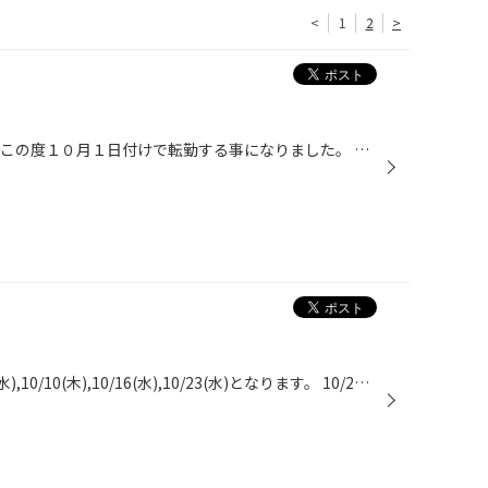
<
1
2
>
こんにちはスタッフの山根です。 この度１０月１日付けで転勤する事になりました。 ２０１７年１０月より約２年間、タイヤ館めじろ台に 勤務いたしました。 お客様には大変お世話になり、ありがとうございました。 今後ともタイヤ館めじろ台を、ご愛顧の程宜しくお願いいたします。
10月の店休日は、 10/2(水),10/9(水),10/10(木),10/16(水),10/23(水)となります。 10/23までの毎週水曜日に加え、10/10(木)が店休日となりますので ご来店の際はお気を付けください。 宜しくお願いいたします。 店主