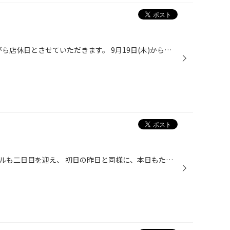
本日9月18日(水)は、誠に勝手ながら店休日とさせていただきます。 9月19日(木)からは通常営業となりますので、 皆様のご来店をお待ちしております。
昨日より開催中の『周年祭』セールも二日目を迎え、 初日の昨日と同様に、本日もたくさんのお客様の ご来店をお待ちしております。 ◆◆◆◆◆◆◆◆◆◆◆◆◆◆◆◆◆◆◆◆◆◆◆◆◆ タイヤ館 『周年祭』 セール期間：9月14日(土)～9月30日(月)◆◆◆◆◆◆◆◆◆◆◆◆◆◆◆◆◆◆◆◆◆◆◆◆◆ いつも当店をご愛顧いただき、誠に...