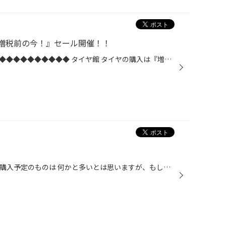
増税前の今！』セール開催！！
◆◆◆◆◆◆◆◆◆◆◆◆◆◆◆◆◆◆◆◆◆◆◆◆◆ タイヤ館 タイヤの購入は『増税前の今！』 セール期間：9月21日(土)～9月30日(月)◆◆◆◆◆◆◆◆◆◆◆◆◆◆◆◆◆◆◆◆◆◆◆◆◆ 10月1日からの消費税増税が目前となりました。愛車のタイヤを購入予定の方は、増税前の今がおすすめです。 お買い得タイヤから車種別専用設計のタイヤ...
消費税増税まであと10日あまり、購入予定のものは 何かと多いとは思いますが、もしタイヤ交換が必要 でしたらお早めに！ ◆◆◆◆◆◆◆◆◆◆◆◆◆◆◆◆◆◆◆◆◆◆◆◆◆ タイヤ館 『周年祭』 セール期間：9月14日(土)～9月30日(月)◆◆◆◆◆◆◆◆◆◆◆◆◆◆◆◆◆◆◆◆◆◆◆◆◆ いつも当店をご愛顧いただき、誠にありがとう...