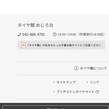
タイヤ館 めじろ台
042-668-4791
10:30～19:00 （作業受付18:30迄）
タイヤ館について
サイトマップ
リンク
タイヤ点検・安全点検/タイヤ履き替え/オイル交換/その
ブリヂストンタイヤサイト
クローク契約会員専用タイヤ履き替え※タイヤ履き替えを
本日のタイヤ履き替え順番待ち予約 ※クローク契約会員