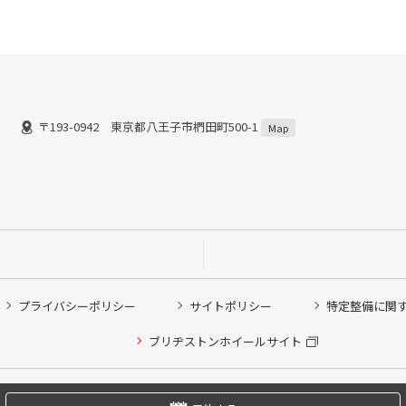
〒193-0942 東京都八王子市椚田町500-1
Map
プライバシーポリシー
サイトポリシー
特定整備に関
他ピット作業の予約
ブリヂストンホイールサイト
希望のクローク契約会員の方はこちらを選択ください
の方はご利用いただけません
Copyright © 2024 Bridgestone Retail Co.,Ltd. All rights Reserved.