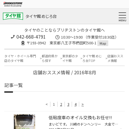
タイヤ館 めじろ台
タイヤのことならブリヂストンのタイヤ館へ
042-668-4791
10:30～19:00 （作業受付18:30迄）
〒193-0942 東京都八王子市椚田町500-1
Map
タイヤ・ホイール専門
都道府県か
東京都のタ
タイヤ館 めじ
店舗おスス
店のタイヤ館
ら探す
イヤ館
ろ台TOP
メ情報
店舗おススメ情報 / 2016年8月
記事一覧
<
1
2
3
4
>
低粘度車のオイル交換もお任せ!!
まいどです。 川崎のドンヘンリー 大金です。 最近「HP見てるよ～」と言われる事が増えてとても嬉しいです^^ これからもヌルッと更新しますので、なんとなくチェックしてくださいねぇ！ ８月３１日は、野菜の日ですねえ。。。 当店ではﾎﾝﾀﾞNシリーズ等の極低粘度車のオイル交換も ピッタリのオイル...