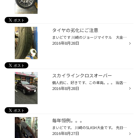
タイヤの劣化にご注意
まいどです 川崎のジョージマイケル 大金です。 本日交換させていただいたタイヤ。。。 こんな具合です。 ９年間使用なさったようで。。。 普段タイヤをあまり気にされない方は是非タイヤの状態を確認してみてください！ こんな具合になってしまいますと 突然のバーストやエア漏れ等のトラブルに繫...
2016年8月28日
スカイラインクロスオーバー
個人的に、好きです、この車両。。。 当店でタイヤ交換をさせて頂きました。 タイヤの種類が SUV系 セダン系 ミニバン系 から選べる車両ですから、 お車の使用用途や現在の乗り味に対しての気になる点などからお客様の ご要望にあったタイヤを提案させていただけます。 本日取り付けさせていただ...
2016年8月28日
毎年恒例。。。
まいどです。 川崎のSLASH大金です。 先日店舗スタッフで毎年恒例になり つつ ある 高尾山ビアガーデンに行って参りました。 どうですこの神業！ 名付けてオキクラダンシングホロコースト！ 沖倉君調子い～ね～！ 肝心な集合写真は撮り損ねました・・ １０月頃までやってるそうなので ＨＰをご覧...
2016年8月27日