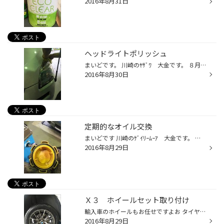
2016年8月31日
ヘッドライトポリッシュ
まいどです。 川崎のﾔｻﾞﾜ 大金です。 ８月３０日はﾔｻﾞﾜの日ですね～ 本日施工させていただきました ヘッドライトポリッシュ！！ 少し分かり辛いですが ビフォーアフターです。 ﾄﾖﾀ系、ﾎﾝﾀﾞ系はかなり綺麗になる事が多い気がします^^ ヘッドライトのくすみが気になっている方は是非ご検討ください！...
2016年8月30日
定期的なオイル交換
まいどです 川崎のｹﾞｲﾘｰﾑｰｱ 大金です。 いつもマメにオイル交換をさせて頂いている ランカスターのお客様、、、、 とてもお車を大切にされています。 走行距離２１万kmですが新車の様です！ ちなみにこれがオイルフィラーキャップの裏側です。 有り得ない位綺麗です笑 ちなみに愛用されているオイ...
2016年8月29日
Ｘ３ ホイールセット取り付け
輸入車のホイールもお任せですよお タイヤはREGNOで乗り心地、静粛性もGood!!!
2016年8月29日