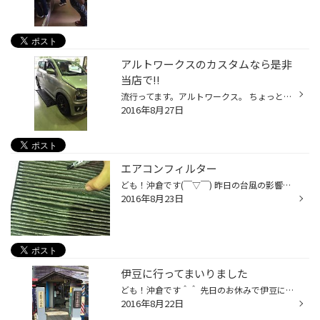
アルトワークスのカスタムなら是非
当店で!!
流行ってます。アルトワークス。 ちょっとした補強・・・ 少し拘ったオイル選択・・・ 気になる部分を補填するｶｽﾀﾑ・・・ イジって楽しい車、久々ですよねぇ。 当店アルトワークスのカスタム事例、増えてきています ちょっとハンドリングが。。。 もう少しカッチリさせたい。。。 もう少しブレーキ...
2016年8月27日
エアコンフィルター
ども！沖倉です(￣▽￣) 昨日の台風の影響で湿気が凄いですね(^-^) 湿気が多くなると車の中がカビ臭くなりますよね。 エアコンフィルターが原因かもしれませんΣ░(꒪◊꒪ )))) 一年に一回の交換がオススメです！ たぐ。 八王子 めじろ台 椚田町 高尾 小比企 タイヤ交換 アライメント オイル交換...
2016年8月23日
伊豆に行ってまいりました
ども！沖倉です＾＾ 先日のお休みで伊豆に行って参りました。 怪しい少年少女博物館に行きましたが、すごい異世界のような懐かしいような雰囲気でした。 海は台風の影響があって遊泳禁止だったのが心残りです。。。
2016年8月22日