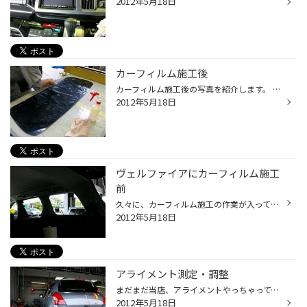
2012年5月18日
カーフィルム施工後
カーフィルム施工後の写真を紹介します。 写真１は、リアハッチ部分に貼るフィルムを紹介！！ なんと、貼るフィルムは、サイド部分などと同じ様に、フィルム１枚で貼るんです。 貼るのには、技術が必要と業者の方が言っていました。 写真２は、車外から車内に向けて撮影！！ 写真３は、車内から車外...
2012年5月18日
ヴェルファイアにカーフィルム施工
前
久々に、カーフィルム施工の作業が入ってきました。 今回のフィルムの濃さは５％で施工をお願いしました。 このカーフィルムは、最高技術で製造しているので 車の外からは車内が見えにくく、車内からはくっきり外が見えるんです。 さらに紫外線もカットにより、シートなども傷みにくくなりますよ！...
2012年5月18日
アライメント測定・調整
まだまだ当店、アライメントやっちゃってまーす。
2012年5月18日