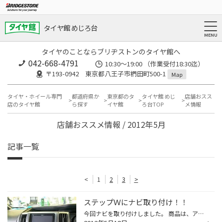
タイヤ館 めじろ台
タイヤのことならブリヂストンのタイヤ館へ
042-668-4791
10:30～19:00 （作業受付18:30迄）
〒193-0942 東京都八王子市椚田町500-1
Map
タイヤ・ホイール専門
都道府県か
東京都のタ
タイヤ館 めじ
店舗おスス
店のタイヤ館
ら探す
イヤ館
ろ台TOP
メ情報
店舗おススメ情報 / 2012年5月
記事一覧
<
1
2
3
>
ステップＷにナビ取り付け！！
今回ナビを取り付けしました。 商品は、アルパインⅩ－０８Ⅴ 最近のナビの進化に、チーフ関谷はビックリしております。 装着させていただいたお客様は、以前ＲＢ１オデッセイにお乗りで、 昔(コクピット八王子時代)にもアルパインのナビを購入いただいた方です。 今回、ＲＢ１オデッセイからステップ...