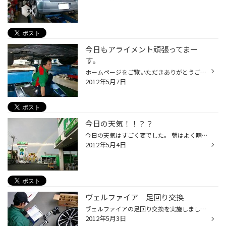
今日もアライメント頑張ってまー
す。
ホームページをご覧いただきありがとうございます。 今日もアライメントがんばりました。 頑張ってくれたのは、スタッフ垣澤！！ 整備２級持ちの、当店の整備主任者です。 写真撮り忘れてしまいましたが、本日１０台アライメント実施しました。
2012年5月7日
今日の天気！！？？
今日の天気はすごく変でした。 朝はよく晴れていたのに、急に雲行きが怪しくなり雷雨。 雨も時より、夏に起きる集中豪雨のように降ってきたり！！ 嵐のあとには店からこんな風景が！！ 癒されますねーーー 発見者は、お客様！！ 良いもの発見していただき、ありがとうございます。 写真では判りにく...
2012年5月4日
ヴェルファイア 足回り交換
ヴェルファイアの足回り交換を実施しました。 当店スタッフ 浅井がコツコツと精度を高くして作業中！！ 足回り装着後の写真は 下記写真の様になりました。
2012年5月3日