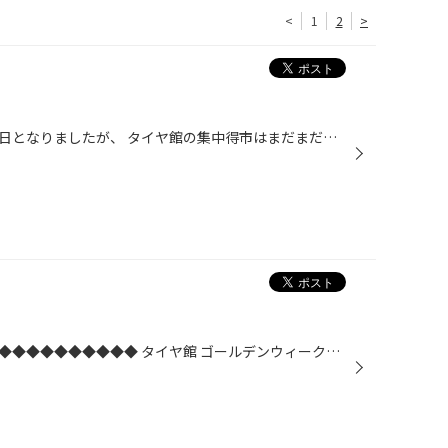
<
1
2
>
いよいよ本日が『平成』最後の一日となりましたが、 タイヤ館の集中得市はまだまだ続きます。。。 ◆◆◆◆◆◆◆◆◆◆◆◆◆◆◆◆◆◆◆◆◆◆◆◆◆ タイヤ館 ゴールデンウィーク春の『集中得市』 セール期間：4月20日(土)～5月6日(月)◆◆◆◆◆◆◆◆◆◆◆◆◆◆◆◆◆◆◆◆◆◆◆◆◆ 本日からゴールデンウィーク！今年のゴールデンウ...
◆◆◆◆◆◆◆◆◆◆◆◆◆◆◆◆◆◆◆◆◆◆◆◆◆ タイヤ館 ゴールデンウィーク春の『集中得市』 セール期間：4月20日(土)～5月6日(月)◆◆◆◆◆◆◆◆◆◆◆◆◆◆◆◆◆◆◆◆◆◆◆◆◆ 本日からゴールデンウィーク！今年のゴールデンウィークは１０日間のお休みを取られる方も多く、お車でお出掛けされる場面も多いと思いますので、お...