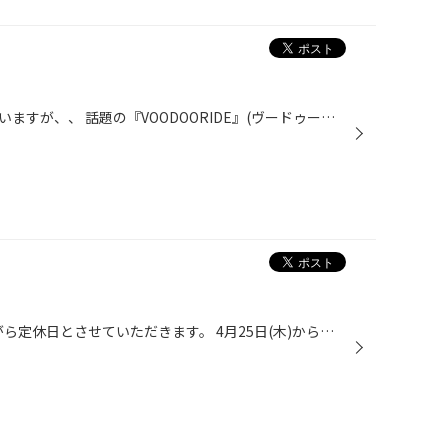
。
洗車好きの方は、ご存じだとは思いますが、、 話題の『VOODOORIDE』(ヴードゥーライド)が 入荷しました。 当店のスタッフは愛好者が多く、熱望の声があり 店舗でも販売を開始いたしました。 おすすめの商品は、「DETAILER」(ディテイラー)です。 こちらの商品は、軽い汚れの除去とコーティング保護...
本日4月24日(水)は、誠に勝手ながら定休日とさせていただきます。 4月25日(木)からは通常営業となりますので、 皆様のご来店をお待ちしております。