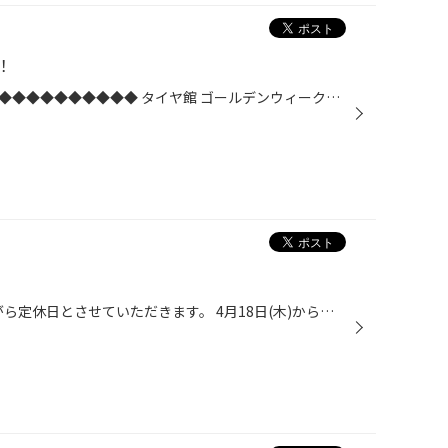
！
◆◆◆◆◆◆◆◆◆◆◆◆◆◆◆◆◆◆◆◆◆◆◆◆◆ タイヤ館 ゴールデンウィーク春の『集中得市』 セール期間：4月20日(土)～5月6日(月)◆◆◆◆◆◆◆◆◆◆◆◆◆◆◆◆◆◆◆◆◆◆◆◆◆ もうすぐゴールデンウィーク！今年のゴールデンウィークは１０日間のお休みを取られる方も多く、お車でお出掛けされる場面も多いと思いますので、お...
本日4月17日(水)は、誠に勝手ながら定休日とさせていただきます。 4月18日(木)からは通常営業となりますので、 皆様のご来店をお待ちしております。 ＊4月の定休日＊ 4月17日(水)・4月24日(水)