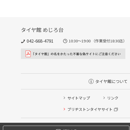
タイヤ館 めじろ台
042-668-4791
10:30～19:00 （作業受付18:30迄）
タイヤ館について
サイトマップ
リンク
タイヤ点検・安全点検/タイヤ履き替え/オイル交換/その
ブリヂストンタイヤサイト
クローク契約会員専用タイヤ履き替え※タイヤ履き替えを
本日のタイヤ履き替え順番待ち予約 ※クローク契約会員