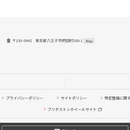
〒193-0942 東京都八王子市椚田町500-1
Map
プライバシーポリシー
サイトポリシー
特定整備に関
他ピット作業の予約
ブリヂストンホイールサイト
希望のクローク契約会員の方はこちらを選択ください
の方はご利用いただけません
Copyright © 2024 Bridgestone Retail Co.,Ltd. All rights Reserved.