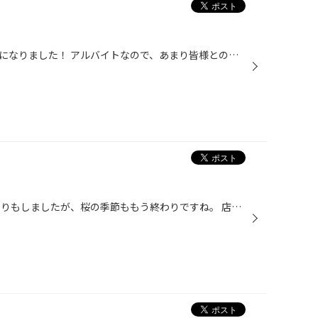
私ごとですが、本日で最後の出勤になりました！ アルバイトなので、あまり皆様との関わりはなかったとは思うのですが凄く楽しいタイヤ館生活でした！ 短い間でしたがお世話になりました！ ありがとうございました！ 今後もタイヤ館めじろ台のご利用よろしくお願いいたします(^^) by カッパ
こんにちは。 つい先日雪が降ったりもしましたが、桜の季節ももう終わりですね。 店舗裏では桜吹雪が綺麗に舞っています。 ご来店の際はぜひちょっとしたお花見気分を味わっていただければと思います(´∀｀=)