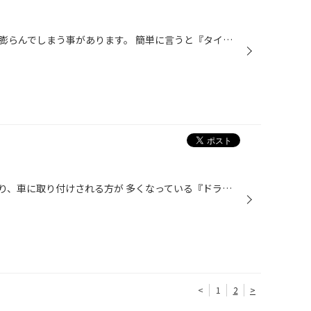
タイヤのサイド部が写真のように膨らんでしまう事があります。 簡単に言うと『タイヤの骨折』です。 原因として考えられるのは、縁石などに強くヒットしてしまったり、 大きな段差に強く乗り上げたりした際に、タイヤがその強い衝撃に 耐えられずに内部の骨組み(コード層)が破損(骨折)してしまい、 ...
テレビのニュースなどで話題になり、車に取り付けされる方が 多くなっている『ドライブレコーダー』。 ドライブレコーダーの電源はシガーソケットから取り出します。 しかし、車のシガーソケットは１つ(１か所)のみで、そこに ドライブレコーダーのコードを挿してしまうと、他の電装品が 挿せなくな...
<
1
2
>