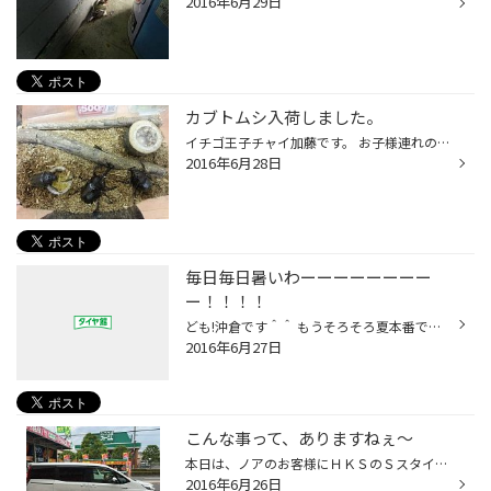
2016年6月29日
カブトムシ入荷しました。
イチゴ王子チャイ加藤です。 お子様連れの方プレゼント為の カブトムシ入荷しました。 天然物ではありませんが、私が愛情を 込めて繁殖させたカブトムシです。 数少ないですが、息子・娘たちを よろしくお願いいたします！ サナギの入ったケースも持参しました。 興味のある方は、スタッフまで！ （...
2016年6月28日
毎日毎日暑いわーーーーーーーー
ー！！！！
ども!沖倉です＾＾ もうそろそろ夏本番ですね！ タイヤ館では在庫処分市開催中です！ 欲しかったアレコレがあるかも？ どんどんなくなってるので、早い者勝ちですよ＾＾
2016年6月27日
こんな事って、ありますねぇ～
本日は、ノアのお客様にＨＫＳのＳスタイル Ｃを付けました。 感想は、なんとまぁ乗り心地の良い、上品な車高調ですね！って感じでした笑 こういった作業は、頻繁にあるわけではないのですが、少ないわけでもありません。 ただ、今回のケースは、アルミとタイヤを買って頂いたその場で、車高調が決...
2016年6月26日