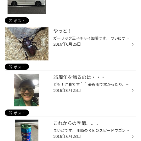
やっと！
ガーリック王子チャイ加藤です。 ついにサナギから成虫に！ 只今7匹かえりました。 お世話になっている方に、4匹と たくさんのサナギがいるケースを プレゼントしました。 大切に育てください！ 後何匹出るか、楽しみです！
2016年6月26日
25周年を飾るのは・・・
ども！沖倉です＾＾ 最近雨で寒かったり、晴れて暑かったりと体調管理が大変ですよね。 人間も大変ですが、車も大変なんですよ？ 例えばタイヤの空気圧！ みなさん少ないと良くないって事はご存知かと思いますが、空気圧が『多すぎる』のも良くないって知ってますか？ 多いとタイヤの ・センター磨...
2016年6月25日
これからの季節。。。
まいどです。 川崎のＲＥＯスピードワゴン 大金です。 皆様のお車、エアコン付いてますよね？ そんなエアコン付のお車に年一回オススメな作業 エアコンガス添加剤です!! エアコンガス、自然と少しずつ減ってしまうって ご存知でしたか？ 当店ではエアコンガス添加剤で ガスの補充と同時にコンプレッ...
2016年6月23日