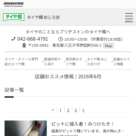
タイヤ館 めじろ台
タイヤのことならブリヂストンのタイヤ館へ
042-668-4791
10:30～19:00 （作業受付18:30迄）
〒193-0942 東京都八王子市椚田町500-1
Map
タイヤ・ホイール専門
都道府県か
東京都のタ
タイヤ館 めじ
店舗おスス
店のタイヤ館
ら探す
イヤ館
ろ台TOP
メ情報
店舗おススメ情報 / 2016年6月
記事一覧
<
1
2
3
>
ピットに侵入者！みつけたぞ！
店長がピットで騒いでいます。 鳥が飛んきた！ しばらく捜索して、店長が発見！ ピットの壁とオイル缶の隙間に 隠れていました！ 過去の経験で鳥がピット住み着くと、 閉店後セキュリティが反応して、 警備会社の警備員さんにお世話に なるので、鳥をピットから追い出しました。 居心地が良いのか、...