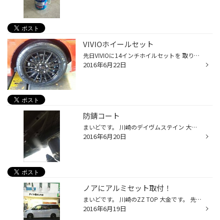
VIVIOホイールセット
先日VIVIOに14インチホイルセットを 取り付けました。 ご来店のときは、13インチで黒ホイール がご希望でした。 14インチならポテンザアドレナリンRE003 が選べるので、インチアップで装着しました。 ホイールは、サーキュラーver.DF、2016年に 追加で出た新色のグロスブラックです。 もちろんアラ...
2016年6月22日
防錆コート
まいどです。 川崎のデイヴムステイン 大金です。 本日はＲＶＲに 防錆コートを実施! 当店、アライメント作業やオイル交換等で車の下にもぐる事が多いですが、 下まわりの錆や腐食がよく見受けられます。。。 そんなときには 防錆コート!!! 錆の進行を防いで、 「マフラーに穴が開いちゃった。。。...
2016年6月20日
ノアにアルミセット取付！
まいどです。 川崎のZZ TOP 大金です。 先日取り付けたホイールセットのレポートです。 車両はノア！ 納車前からご予約を頂いておりました^^ 納車と同時にドン！ いかがでしょうか。 インチアップをすると 乗り心地は悪くなります。。 それをｶﾊﾞｰをするのがＲＥＧＮＯです！ ＲＥＧＮＯ＋ＬＥＯＮＩ...
2016年6月19日