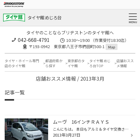
タイヤ館 めじろ台
タイヤのことならブリヂストンのタイヤ館へ
042-668-4791
10:30～19:00 （作業受付18:30迄）
〒193-0942 東京都八王子市椚田町500-1
Map
タイヤ・ホイール専門
都道府県か
東京都のタ
タイヤ館 めじ
店舗おスス
店のタイヤ館
ら探す
イヤ館
ろ台TOP
メ情報
店舗おススメ情報 / 2013年3月
記事一覧
ムーヴ 16インチＲＡＹＳ
こんにちは。 本日もアルミ＆タイヤ交換させていただきました。 こちらのムーヴのオーナー様は、このホイールを指名してご購入いただきました。 １６インチか１７インチかでとても悩みながらも、奥様やご家族のために乗り心地などを配 慮して、１６インチ【ＲＡＹＳ ＲＥ30】をお選びいただきまし...
2013年3月27日