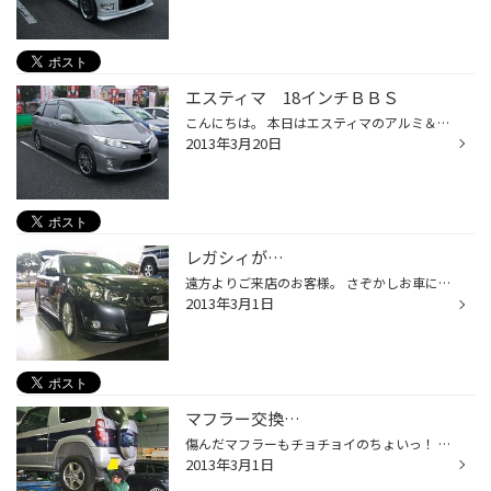
エスティマ 18インチＢＢＳ
こんにちは。 本日はエスティマのアルミ＆タイヤ交換です。 こちらのお客様は、スタッドレスタイヤをご購入時、 夏タイヤはインチアップしてカッコよくしたいですよねｗ的なお話をさせて頂いていたお客様です。 元々、車高は少し下がっていたので、 お客様とお話ししてＢＢＳ【プラチナエディション...
2013年3月20日
レガシィが…
遠方よりご来店のお客様。 さぞかしお車に愛着があるのでしょう、注文ありがとうございまーす！（笑） スピーカー+アンプ+デッドニングのご注文です。 わがままを言って申し訳ないですが少しの間お車お預かりさせていただきます！ 毎日変わりゆくレガシィちゃん…。 おや？スタッフＡ様がトランクの...
2013年3月1日
マフラー交換…
傷んだマフラーもチョチョイのちょいっ！ パジェロミニのマフラー交換ですっ♪ 排気漏れでは車検も通らない（泣） 年数による腐食でサビがでたり、どこかにヒットさせてしまったりと原因は 色々ありますが… やはり排気漏れの爆音マフラーはちょっとマズイ。 スタッフ井口氏、今日も寒い中頑張ってく...
2013年3月1日