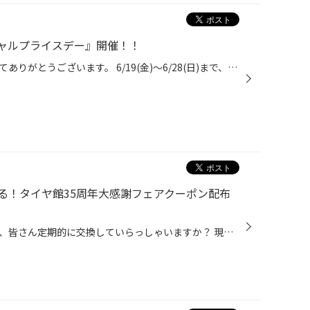
ャルプライスデー』開催！！
いつも当店をご利用いただきましてありがとうございます。 6/19(金)～6/28(日)まで、コクピット・タイヤ館におきまして、 期間限定！ サイズ限定！！ 数量限定！！！ お得にお買い求めいただける、「タイヤスペシャルプライスデー」がスタートします！ お得なタイヤのご紹介！！ ワゴンR、N-BOX、タ...
る！タイヤ館35周年大感謝フェアクーポン配布
おクルマのエンジンオイルですが、皆さん定期的に交換していらっしゃいますか？ 現在、コクピット・タイヤ館では6/21(日)まで、タイヤ館35周年の大感謝キャンペーンを開催中です。 期間中にエンジンオイルなどのメンテナンス商品が10％OFFになるクーポンやウォッシャー液の 無料補充チケットなど、...