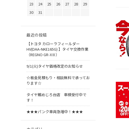
23
24
25
26
27
28
29
30
31
最近の投稿
【トヨタ カローラフィールダー
HV(DAA-NKE165G) 】タイヤ交換作業
（REGNO GR-XⅢ）
9/1(火)タイヤ価格改定のお知らせ
☆板金見積もり・相談無料で承ってお
ります☆
タイヤ館めじろ台店 車検受付中で
す！
★★★パンク車両急増中！★★★