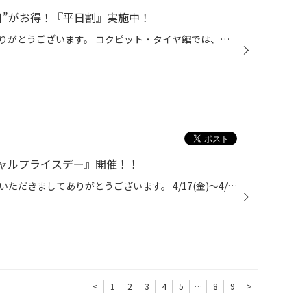
日”がお得！『平日割』実施中！
いつも当店をご利用いただき、ありがとうございます。 コクピット・タイヤ館では、コクピット・タイヤ館アプリ会員の方限定で月曜日から金曜日の間、 タイヤやオイル、バッテリーなどのメンテナンスがお得に交換できる、 『平日割』を実施しております！！ 「平日割」のここがオススメ♪ 平日だと・...
ャルプライスデー』開催！！
こんにちは、いつも当店をご利用いただきましてありがとうございます。 4/17(金)～4/26(日)まで、コクピット・タイヤ館におきまして、 期間限定！ サイズ限定！！ 数量限定！！！ お得にお買い求めいただける、「タイヤスペシャルプライスデー」がスタートします！ お得なタイヤのご紹介！！ ワゴン...
<
1
2
3
4
5
…
8
9
>