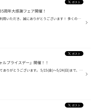
35周年大感謝フェア開催！
いつもコクピット・タイヤ館をご利用いただき、誠にありがとうございます！ 多くのお客様に支えられて、タイヤ館は35周年を迎えることが出来ました。 これからもお客様の安全・安心なカーライフを全力でサポートしてまいりますので、 引き続きタイヤ館をよろしくお願いいたします。 35周年を迎えた...
ャルプライスデー』開催！！
いつも当店をご利用いただきましてありがとうございます。 5/15(金)～5/24(日)まで、コクピット・タイヤ館におきまして、 期間限定！ サイズ限定！！ 数量限定！！！ お得にお買い求めいただける、「タイヤスペシャルプライスデー」がスタートします！ お得なタイヤのご紹介！！ ワゴンR、N-BOX、タ...