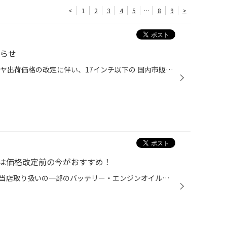
<
1
2
3
4
5
…
8
9
>
知らせ
9/1(火)より、ブリヂストンのタイヤ出荷価格の改定に伴い、17インチ以下の 国内市販用タイヤ(夏/冬)の価格改定を実施させていただきます。 ※価格改定前の価格での対応については、8/31(月)までの作業実施が対象となっております。 ※商品によって改定率等が異なります。価格改定についてはこちらをご...
は価格改定前の今がおすすめ！
メーカー卸売価格の改定に伴い、当店取り扱いの一部のバッテリー・エンジンオイルの価格改定を 8/1より随時実施させていただきます。 現状の価格改定前の価格での対応については、各製品の値上がり前日までの作業実施が対象となっております。 夏休みでお出かけ予定の方やそろそろ交換時期を迎えて...