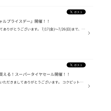
ャルプライスデー』開催！！
いつも当店をご利用いただきましてありがとうございます。 7/17(金)～7/26(日)まで、コクピット・タイヤ館におきまして、 期間限定！ サイズ限定！！ 数量限定！！！ お得にお買い求めいただける、「タイヤスペシャルプライスデー」がスタートします！ お得なタイヤのご紹介！！ NEWNO 155/65R14 タ...
買える！スーパータイヤセール開催！！
こんにちは、いつも当店をご利用いただきましてありがとうございます。 コクピット・タイヤ館では、ブリヂストンタイヤをお得に買える！ スーパータイヤセールを7月9日(木)から8月9日(日)まで開催いたします！ ブリヂストンのタイヤを4本ご購入で最大20,000円引き！ タイヤをお得にご購入頂けるチャ...