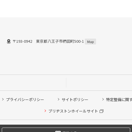
〒193-0942 東京都八王子市椚田町500-1
Map
プライバシーポリシー
サイトポリシー
特定整備に関
他ピット作業の予約
ブリヂストンホイールサイト
希望のクローク契約会員の方はこちらを選択ください
の方はご利用いただけません
Copyright © 2024 Bridgestone Retail Co.,Ltd. All rights Reserved.