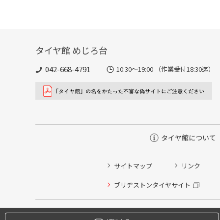
タイヤ館 めじろ台
042-668-4791
10:30～19:00 （作業受付18:30迄）
タイヤ館について
サイトマップ
リンク
タイヤ点検・安全点検/タイヤ履き替え/オイル交換/その
ブリヂストンタイヤサイト
クローク契約会員専用タイヤ履き替え※タイヤ履き替えを
本日のタイヤ履き替え順番待ち予約 ※クローク契約会員