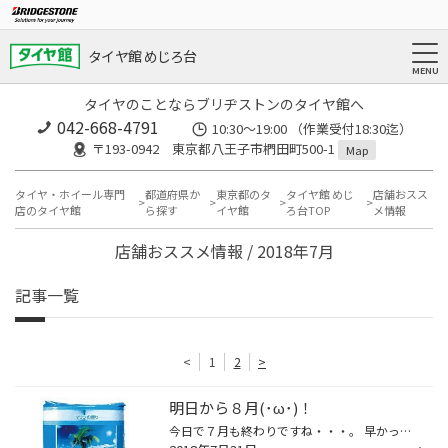
タイヤ館 めじろ台
タイヤのことならブリヂストンのタイヤ館へ
042-668-4791
10:30～19:00 （作業受付18:30迄）
〒193-0942 東京都八王子市椚田町500-1
Map
タイヤ・ホイール専門
都道府県か
東京都のタ
タイヤ館 めじ
店舗おスス
店のタイヤ館
ら探す
イヤ館
ろ台TOP
メ情報
店舗おススメ情報 / 2018年7月
記事一覧
<
1
2
>
明日から８月(･ω･)！
今日で７月も終わりですね・・・。 早かったです。汗 明日から８月、始まりますが まだまだ暑い日が、続きそうですね・・・。 タイヤ館では、明日から１週間！ レディースウィークです！ 今月の購入インセンティブは、 トイレットペーパーです(・・)♪ ぜひ、お越しください(＞＜)！