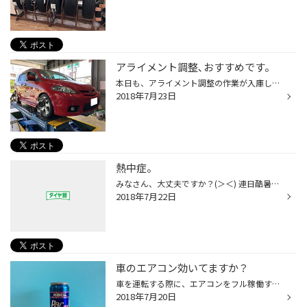
アライメント調整､おすすめです。
本日も、アライメント調整の作業が入庫しました。 タイヤ館では、新品タイヤへの交換と同時に ４輪アライメントの測定＆調整をおすすめしております。 車には前輪・後輪に各々の角度が決められています。 その角度が走行による経年変化や様々な衝撃により ズレが発生する場合がありますので、新品タ...
2018年7月23日
熱中症。
みなさん、大丈夫ですか？(＞＜) 連日酷暑ではありますが 水分、休息、塩分。 摂らないと倒れてしまいますので 気をつけてくださいね(＞＜) タイヤ館もピットは、暑いです！笑 暑い中、ご来店頂き 誠にありがとうございます。 夏フェス・集中得市は 来週の日曜日まで 開催しております(･ω・)！♪ ま...
2018年7月22日
車のエアコン効いてますか？
車を運転する際に、エアコンをフル稼働するこの時期にピッタリの商品のご紹介♪ 最近、エアコンの効きが悪くなったかな？ と、お感じになっている方もいらっしゃると思います。 そんな、あなたにオススメの商品がコチラ！→『WAKO'S PACPLUS』 この缶の中には、約1年間で抜けてしまう『エアコンガス』...
2018年7月20日