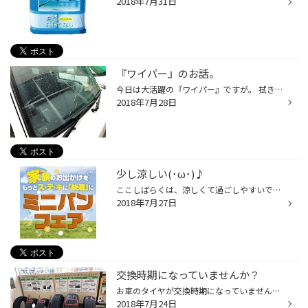
2018年7月31日
『ワイパー』のお話。
今日は大活躍の『ワイパー』ですが。 拭き取りの状態はいかがですか？ ゴムの部分がこのように変形していませんか？↓↓↓ ゴムの部分が変形すると、拭きムラ・拭き残しやビビりが発生し、 視界不良の原因になってしまいますので、早めに交換しましょう。 また、ゴムの部分以外にも金属部分のガタや錆...
2018年7月28日
少し涼しい(･ω･)♪
ここしばらくは、涼しくて過ごしやすいですよね(･ω･)♪ 嬉しい限りです(･v･)！ 週末はお天気が少し心配ですが タイヤ館、元気に営業致します！ 今日から、セールも新たに開催しておりまして お買得商品のご用意もございます！ チラシ掲載品以外にも 店頭在庫のある商品もございますので ご相談頂けれ...
2018年7月27日
交換時期になっていませんか？
お車のタイヤが交換時期になっていませんか？ 乗用車タイヤの場合、法令により残り溝が1.6ｍｍまで 減ったタイヤはお使いいただけません（使用限度）。 また、タイヤの溝が減ると雨の日の、止まるまでの距離は 長くなりますので、1.6ｍｍの使用限度に達する前に 新品タイヤへの交換をお勧めいたしま...
2018年7月24日