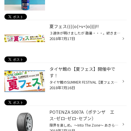
夏フェス((((o(>v<)o))))!!
３連休が明けましたが 酷暑・・・。続きますね(：；) プールにでも入りたい勢いです。笑 ３連休、お出かけなさった方も 多いかと思います！ 海でビールとか、飲みたい佐々木です。笑 エアコンをつけないと車内は暑くて 大変ですよね・・・(・＿・)汗 乗った瞬間のモワ～ン。も耐えられないです。笑 ...
2018年7月17日
タイヤ館の【夏フェス】開催中で
す！
タイヤ館のSUMMER FESTIVAL【夏フェス】開催中です！！セール期間 ： ７月１４日（土）～７月２９日（日） の１６日間ブリヂストンのレグノ、ポテンザ、プレイズ、いま一番人気のSUV用タイヤデューラーも豊富にご用意してお待ちしております。( ＾∀＾)お出掛けトラブルNO.1とも云われている 【バッ...
2018年7月16日
POTENZA S007A（ポテンザ エ
ス･ゼロ･ゼロ･セブン）
限界を楽しめ。～Into The Zone～ あきらめることはしない。妥協することもない。私の走りには、 高揚と挑戦という私だけの楽しみがある。 競うのではなく、自らの心に挑む。 思い描いていた境界や限界が、溶解していく。そのとき、走る 歓びが、全身を駆け抜ける。 スポーティーなドライビングを愛...
2018年7月15日