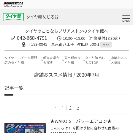
タイヤ館 めじろ台
タイヤのことならブリヂストンのタイヤ館へ
042-668-4791
10:30～19:00 （作業受付18:30迄）
〒193-0942 東京都八王子市椚田町500-1
Map
タイヤ・ホイール専門
都道府県か
東京都のタ
タイヤ館 めじ
店舗おスス
店のタイヤ館
ら探す
イヤ館
ろ台TOP
メ情報
店舗おススメ情報 / 2020年7月
記事一覧
<
1
2
>
★WAKO'S パワーエアコン★
こんにちは！ 今回は季節に合わせた商品のご紹介です！ ★WAKO'S パワーエアコン★ エアコンの添加剤です！ 缶の中にはガスとオイルが入っています。 添加することでエアコンシステムの動きを良くし、パワーロスを低減、燃費貢献につながります。 また、パワーロスがなくなることでエアコンの効きも良...