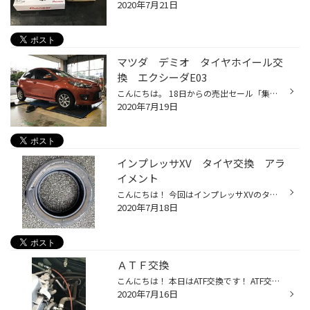
2020年7月21日
マツダ デミオ タイヤホイール交
換 エクシーダE03
こんにちは。 18日からの売出セール「集中得市」に沢山のご来店、誠にありがとうございます。26日まで開催中ですので、どうぞ宜しくお願い致します（＾＾）/ 本題に戻ります。本日はマツダデミオ様のタイヤホイール交換をさせて頂きました。今回は純正サイズのタイヤとホイールのセットになります。...
2020年7月19日
インプレッサXV タイヤ交換 アラ
イメント
こんにちは！ 今回はインプレッサXVのタイヤ交換です！ ご来店理由はパンク。 タイヤはこんな状態でした(._.) 製造が10年以上のタイヤで使用開始も同じ年とのことでした！ ひび割れも多く危険性が高いため、4本の交換となりました！ 今回のタイヤはデイトンＤＴ３０です！ パンク時にかなりの衝撃を...
2020年7月18日
ＡＴＦ交換
こんにちは！ 本日はATF交換です！ ATF交換をせずに使用していると、変速時のショックの原因になったり、燃費に影響が出てきます。 定期的な交換をおすすめいたします。 まずは機械を車両に設置し、交換します！ エンジンを始動させ、ATFを循環させながら交換します。 交換量を増やすほど、きれいに...
2020年7月16日