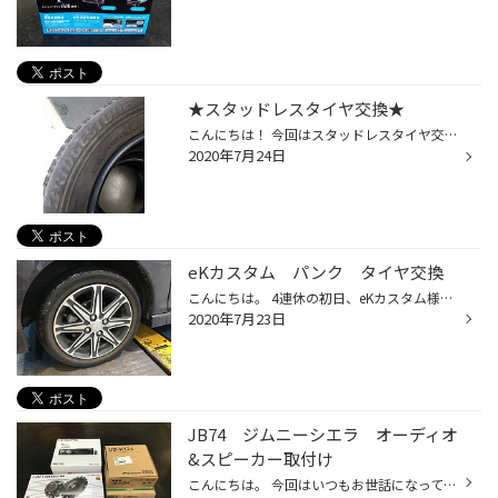
★スタッドレスタイヤ交換★
こんにちは！ 今回はスタッドレスタイヤ交換のご紹介です！ 下の写真は ブリヂストン ブリザック ＶＲＸ 185/65R15 2013年製のタイヤです！ タイヤはゴムでできている為、紫外線などにより劣化していきます。 スタッドレスタイヤは特に、柔らかいゴムで雪や氷を掴むことで、車両を止めてくれます。 ...
2020年7月24日
eKカスタム パンク タイヤ交換
こんにちは。 4連休の初日、eKカスタム様がロードサービスのレッカー車で運ばれてきました。パンクをされているとの事でタイヤの状態を確認していきます。 ロードサービス様の応急処置にてタイヤに空気が入っています。外観ではそれほど問題が無いように見えます。しかし、タイヤの内側がどうなって...
2020年7月23日
JB74 ジムニーシエラ オーディオ
&スピーカー取付け
こんにちは。 今回はいつもお世話になっているジムニーシエラ様にオーディオとスピーカーを取付けさせて頂きました。 今回ご用意させて頂いたのはこの4点です。オーディオはカロッツェリアのDEH-7100。Bluetooth対応の1DINタイプです。そして2DINのスペーサーとして小物入れをセット。スピーカーは...