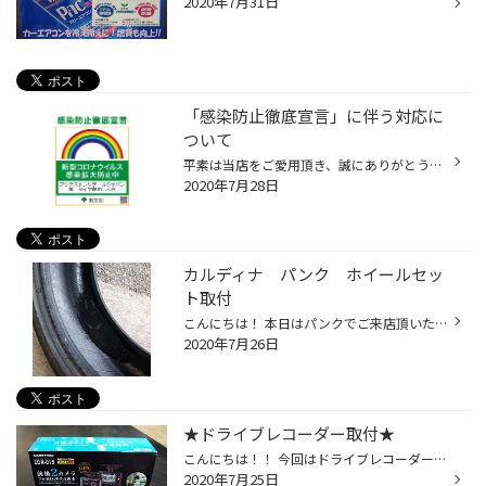
2020年7月31日
「感染防止徹底宣言」に伴う対応に
ついて
平素は当店をご愛用頂き、誠にありがとうございます。 感染拡大防止に向けた対策を継続的に実施した上で、通常営業をしてまいります。尚、営業に際しては、お客様と従業員の接触機会を最小限にするなど、感染防止に最大限配慮し、社会インフラサポートの観点より、お客様の安全と安心を支えるメンテ...
2020年7月28日
カルディナ パンク ホイールセッ
ト取付
こんにちは！ 本日はパンクでご来店頂いたお車の作業のご紹介です！ タイヤを引きずって走ってしまった為修理不可と判断させていただき、溝も少ないため4本の交換となりました！ ホイールから外してみると、中もこんなに損傷していました。 そして、、、。 作業を進めていると、パンクしたタイヤが...
2020年7月26日
★ドライブレコーダー取付★
こんにちは！！ 今回はドライブレコーダー取付です！ コムテック ZDR-015 前後2カメラ 前後ともに200万画素 液晶付きのため、見たいときにいつでも録画された動画を確認できます！ 参考までに、、、。 フロント取付後の写真。 リア取付後の写真です！！ 今や事故やトラブルの際には必須アイテムとな...
2020年7月25日