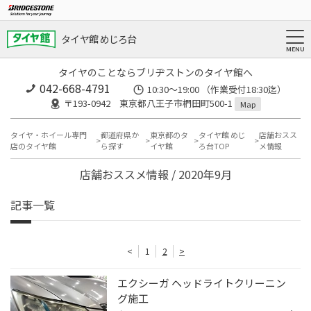
タイヤ館 めじろ台
タイヤのことならブリヂストンのタイヤ館へ
042-668-4791
10:30～19:00 （作業受付18:30迄）
〒193-0942 東京都八王子市椚田町500-1
Map
タイヤ・ホイール専門
都道府県か
東京都のタ
タイヤ館 めじ
店舗おスス
店のタイヤ館
ら探す
イヤ館
ろ台TOP
メ情報
店舗おススメ情報 / 2020年9月
記事一覧
<
1
2
>
エクシーガ ヘッドライトクリーニン
グ施工