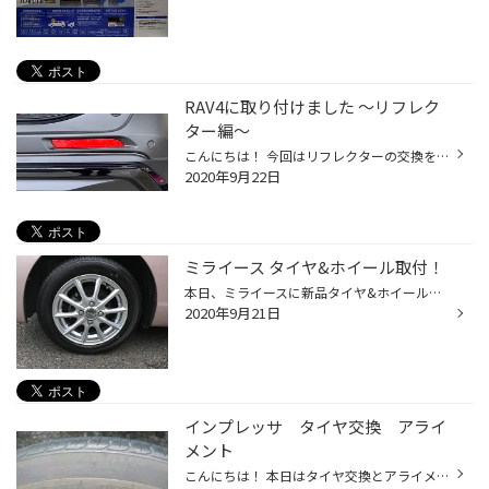
RAV4に取り付けました 〜リフレク
ター編〜
こんにちは！ 今回はリフレクターの交換をしました。 簡単に出来るかなぁと思っていましたが、リヤバンパー外さないと交換が出来ない(T_T) 急いで作業してしまったので、途中の写真を撮り忘れました。 交換前 交換後 夜が楽しみです！ ご興味ある方は是非ご相談ください。
2020年9月22日
ミライース タイヤ&ホイール取付！
本日、ミライースに新品タイヤ&ホイールの取付を行いました。 明日、お出掛けで高速に乗るという事でご使用中のタイヤでは 不安という事での交換です。 タイヤはDayton DT30 155/65R14 ホイールはエコフォルム SE-15になります。 ピンクのボディカラーにも合うシルバーのホイールで見た目もグット！...
2020年9月21日
インプレッサ タイヤ交換 アライ
メント
こんにちは！ 本日はタイヤ交換とアライメントです！ 車両 インプレッサ タイヤ デイトン DT30 ひび割れが多く危険な状態でした(TT) タイヤ交換後 アライメントの機械を取り付け、測定、調整を行います！＼(^o^)／ 調整中 新品タイヤとバッチリ決まったアライメントで快適なカーライフをお過ごしく...