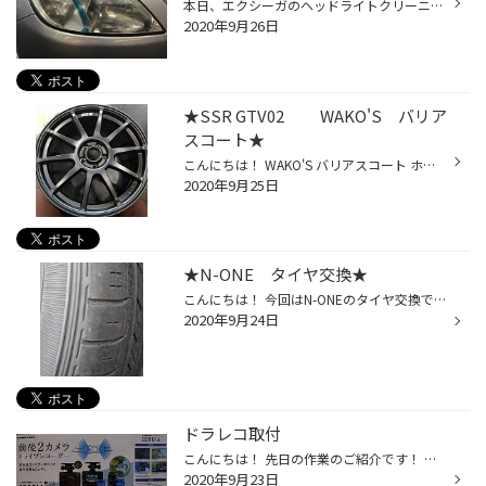
本日、エクシーガのヘッドライトクリーニング施工を行いました。 別の作業で入庫した際に、 ヘッドライトのくもりをお伝えさせて頂きましたところ、 オーナー様は諦めていたご様子でしたのでご依頼を頂きました。 ★施工前 ★施工後 ★施工前後の比較 オーナー様は非常に喜んで頂き、ご満足頂きました。
2020年9月26日
★SSR GTV02 WAKO'S バリア
スコート★
こんにちは！ WAKO'S バリアスコート ホイールのコーティングをしてみました！ 写真なのでわかりづらいかもしれませんが、、、。 コーティングしたホイールは SSR GTV02 のフラットブラックです！ 1枚目と比べて艶が出ています＼(^o^)／ 後日カローラツーリングに取り付けます(^^)
2020年9月25日
★N-ONE タイヤ交換★
こんにちは！ 今回はN-ONEのタイヤ交換です！ 角が擦り減りひび割れも出てきています。 今回は タイヤ館でタイヤ交換の基準とさせていただいている、新車装着タイヤに性能が近い ECOPIA NH100C にて交換です＼(^o^)／ 低燃費でウェット性能も高い安心できるタイヤです＼(^o^)／ ご来店ありがとうご...
2020年9月24日
ドラレコ取付
こんにちは！ 先日の作業のご紹介です！ ドライブレコーダー2カメラタイプ取り付けです＼(^o^)／ 取り付ける商品は ★コムテック ZDR016★ 前後とも録画できる万が一のときに役立ってくれる商品です(^^) ごめんなさい。 リヤカメラの写真は取り逃してしまいました(/_;) 以前にも同じ商品の取り付け情...
2020年9月23日