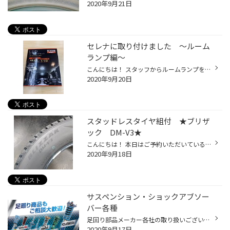
2020年9月21日
セレナに取り付けました 〜ルーム
ランプ編〜
こんにちは！ スタッフからルームランプを明るくしたいという事で、LEDランプを取り付けました。 かなり明るくなって夜が楽しみです(^O^) ご興味ある方は是非、ご相談ください。
2020年9月20日
スタッドレスタイヤ組付 ★ブリザ
ック DM-V3★
こんにちは！ 本日はご予約いただいているお客様のスタッドレスタイヤとホイールの組付作業です！ 商品は ブリザック DM-V3 ECOFORME SE-15 の組み合わせです！(^^) ホイールにタイヤを組み付け中です！ タイヤを切ってしまったり、ホイールに傷がつかないよう丁寧に作業していきます！＼(^o^)／ 組...
2020年9月18日
サスペンション・ショックアブソー
バー各種
足回り部品メーカー各社の取り扱いございます。 走行性能の向上、ドレスアップ、消耗品交換など様々なニーズにお応えいたします。 「最近、乗り心地が悪くなってきたなぁ」「ふらつきがある」などは、 もしかしたらショックアブソーバーの「へたり」が原因かもしれません。 お気軽にご相談下さい。
2020年9月17日