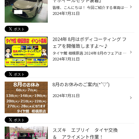
ヤホイールセット装着』
皆様、こんにちは！ 今回ご紹介する車両は、新車購入から 始めてのタイヤ交換になる『カローラツーリング』の お客様になります。 せっかくのタイヤ交換のタイミングなので『アルミホイール』SETにて ご購入頂きました！ 完成が楽しみです！ それでは施工事例となります。 【車種】トヨタ カローラ...
2024年7月31日
2024年 8月はボディコーティング フ
ェアを開催致しますよ～♪
タイヤ館 相模原店 2024年 8月のフェアは ボディ コーティング フェアを開催致します♪ 毎年、日差しが強くなっています！！((+_+)) 愛車のボディにも多くの負担が降り注ぎます！ 今年の夏も愛車をキレイに保つためにもボディコーティングは 必須ですよね～(''◇'')ゞ 人と同様に愛車も夏対策をしてあ...
2024年7月31日
8月のお休みのご案内(*'▽')
2024年7月31日
スズキ エブリイ タイヤ交換
＆ アライメント作業！