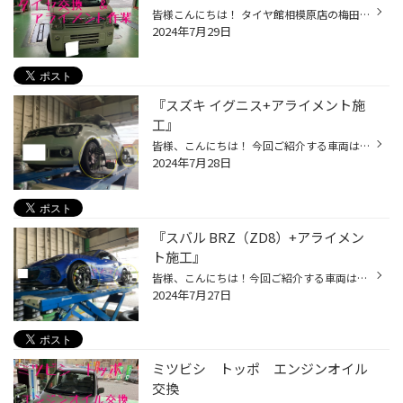
皆様こんにちは！ タイヤ館相模原店の梅田です 本日ご紹介させていただきますのは スズキ エブリイの タイヤ交換と アライメント作業です。 来店時お客様より タイヤを交換しても3000㎞持たずにタイヤの内側が減ってしまうとご相談を受け タイヤ交換とアライメント作業をさせていただくこととなりま...
2024年7月29日
『スズキ イグニス+アライメント施
工』
皆様、こんにちは！ 今回ご紹介する車両は、先日 当店にて タイヤ交換を施工頂いた『H様』の アライメント施工になります。 お車を ご購入依頼 始めてのアライメント施工 という事なので チョット各部の固着が気になります・・・ では早速 施工を始めたいと思います！ それでは施工事例となります。...
2024年7月28日
『スバル BRZ（ZD8）+アライメン
ト施工』
皆様、こんにちは！今回ご紹介する車両は、 前回『RMPレーシング』のアルミホイールをご購入頂いた 『スバル BRZ』の作業事例になります。 恐らく 新車なので作業はスムーズに進むと思われます・・・ それでは施工事例となります。 【車種】スバル BRZ（ZD8） 【アライメント】車の骨盤矯正 ＃スバ...
2024年7月27日
ミツビシ トッポ エンジンオイル
交換