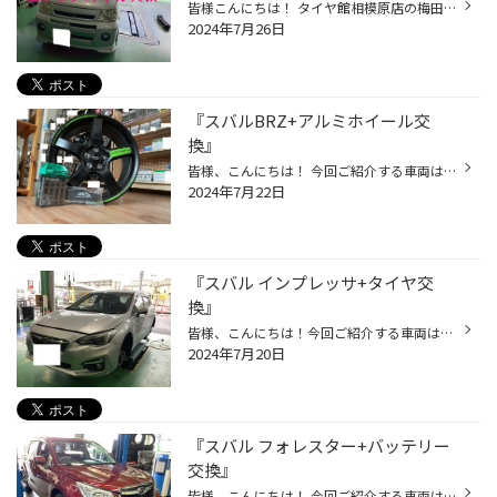
皆様こんにちは！ タイヤ館相模原店の梅田です 本日ご紹介させていただきますのは ミツビシ トッポの エンジンオイル交換作業です あまりお車を乗らいないとの事で 1000km、1年ぶりのオイル交換です ほとんど乗らないからオイル交換はいらないなんて 思う方もいらっしゃるかと思いますが 実際に抜い...
2024年7月26日
『スバルBRZ+アルミホイール交
換』
皆様、こんにちは！ 今回ご紹介する車両は、いつも当店をご利用頂いています 『K様』の『スバル BRZ』になります。 ZD8型の最終型なので完成形の車両です！ 純正ホイールも格好いいのですがそこは あえて『社外アルミホイール』に 交換です！ 拘りの『K様』ならではの『アルミホイール』の選択です...
2024年7月22日
『スバル インプレッサ+タイヤ交
換』
皆様、こんにちは！今回ご紹介する車両は、 お車 ご購入後 初めてのタイヤ交換となる お客様です。 タイヤサイズも『205/50R17』になった『スバル インプレッサ』には やはりポテンシャルの高い『ポテンザア ドレナリン RE004』がオススメかと思います。 どの様な 仕上がりなるか楽しみですね！ そ...
2024年7月20日
『スバル フォレスター+バッテリー
交換』
皆様、こんにちは！ 今回ご紹介する車両は、いつも当店をご利用頂いていらっしゃる 『K様』の『スバル フォレスター』になります。 この型のフォレスターは、新車装着時から『アイドリングストップ専用バッテリ-』が 搭載されており 今回も純正同等レベルの『パナソニック カオス』を装着していきま...