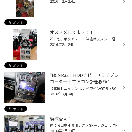
2016年2月25日
オススメしてます！！
どーも、ボクです！！ 当店オススメ、 軽い・お買得なホイール エコフォルムシリーズ 一度ご覧下さい！！☆
2016年2月24日
“BCNR33＋HDDナビ＋ドライブレ
コーダー＋エアコン計器移植”
【車種】ニッサン スカイラインGT-R（BCNR33） 【HDDナビ】パイオニアAVIC－ZH0777 【ドライブレコーダー】ユピテルWIFI V5C 【エアコン移植】ドゥーラックA/Cスイッチハーネス ～今回のナビを装着した33ＧＴ-Ｒはセンター部が特殊な為 チョットだけ工夫が 必要な車種です。でも『ドゥーラック社』...
2016年2月24日
模様替え！
遂に軽自動車専用レグノGR－レジェ-ラコーナーと 新商品のプレイズコーナーを製作しました！ そしてカー用品コーナーも新しく新設致しますので、 多用なカスタマイズにも対応出来るようになります！ 車好きの方は是非一度遊びに来てくださいね！
2016年2月23日