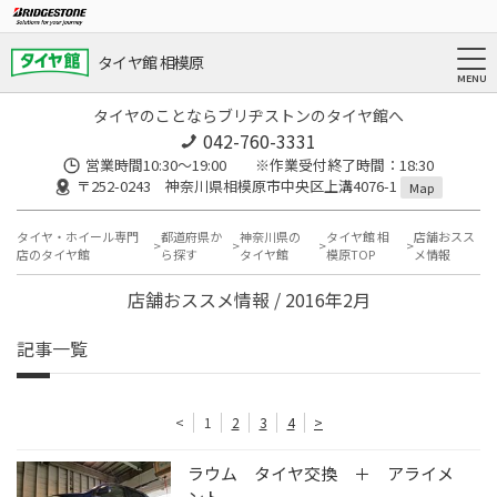
タイヤ館 相模原
タイヤのことならブリヂストンのタイヤ館へ
042-760-3331
営業時間10:30～19:00 ※作業受付終了時間：18:30
〒252-0243 神奈川県相模原市中央区上溝4076-1
Map
タイヤ・ホイール専門
都道府県か
神奈川県の
タイヤ館 相
店舗おスス
店のタイヤ館
ら探す
タイヤ館
模原TOP
メ情報
店舗おススメ情報 / 2016年2月
記事一覧
<
1
2
3
4
>
ラウム タイヤ交換 ＋ アライメ