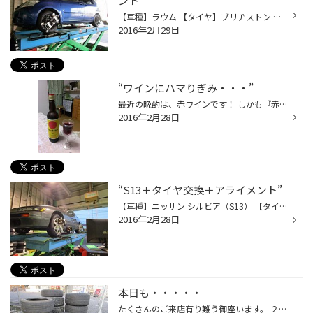
ント
【車種】ラウム 【タイヤ】ブリヂストン ネクストリー 【車の骨盤矯正】アライメント 今回はタイヤへの交換とご一緒にアライメント施工させて頂きました！
2016年2月29日
“ワインにハマりぎみ・・・”
最近の晩酌は、赤ワインです！ しかも『赤玉スイートワイン』です。 子供の頃、正月に祖母の家に行くと大人たちが いつも、美味そうに飲んでいました・・・（笑） その事を思い出し、購入。 甘口なので“グイグイ”いけます・・・（笑） しかし 何気にアルコール度数（14％）が高いので 結構酔います...
2016年2月28日
“S13＋タイヤ交換＋アライメント”
【車種】ニッサン シルビア（S13） 【タイヤ】ブリヂストン ネクストリー 205/60R15 【車の骨盤矯正】アライメント ～懐かしい！！！私も以前このシルビア（S13）に 乗っていました。20年前ぐらいは頻繁に見かけた車ですね・・・。 私の中では、このくらいの年代の車が味があり 飽きがこない 車かと...
2016年2月28日
本日も・・・・・
たくさんのご来店有り難う御座います。 ２/２８日までタイヤ祭り！！セール中です。 ご来店お待ちしております。