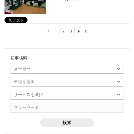
<
1
2
3
4
>
記事検索