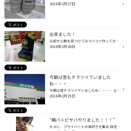
2016年2月27日
出来ました！
以前から暇を見つけてはコツコツ作ってきた ＴＰＭＳ体感ツールが完成(仮)致しました！ 制作費0円！我が大沼の小さな愛車1/12スケールの 黒い33ＧＴ－Ｒより拝借したホイールに、落ちてた配線、 捨てる予定の布、転がっていた板、それらを半田付けし、 ようやく完成(仮)致しました！！ 某タイヤ館様...
2016年2月26日
今朝は雪もチラツイていました
ね・・・
今朝は雪チラツイテいましたね・・・・ もう溶けてしまいましたが・・・ 晴れててイイ天気！！
2016年2月25日
“鍋パ＋ピザパやりました！！！”
久々に、プライベートの車好きを集め 自宅にて『鍋パ＋ピザパ』をやりました！ ちょっと当日は天候が良く、鍋？という気温では なく皆、汗だくになって食べていました・・・（笑） でも久しぶりに楽しい時間を過ごしました。 次回は、また夏場のBBQを企画したいと思います。