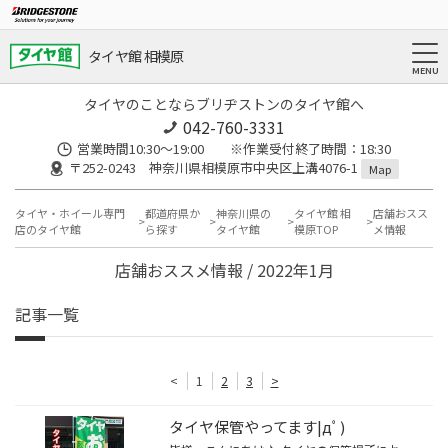
タイヤ館 相模原
タイヤのことならブリヂストンのタイヤ館へ
042-760-3331
営業時間10:30～19:00 ※作業受付終了時間：18:30
〒252-0243 神奈川県相模原市中央区上溝4076-1
Map
タイヤ・ホイール専門
都道府県か
神奈川県の
タイヤ館 相
店舗おスス
店のタイヤ館
ら探す
タイヤ館
模原TOP
メ情報
店舗おススメ情報 / 2022年1月
記事一覧
<
1
2
3
>
タイヤ保管やってます|дﾟ)