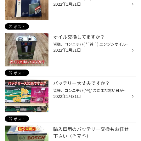
2022年1月31日
オイル交換してますか？
皆様、コンニチハ( *´艸｀) エンジンオイルの交換はしていますか？ 距離をあまり乗らない方も定期的に交換した方が良いんですよ？ 交換しないと、燃費の悪化・焼き付きによるエンジン修理等、 結果、高くついてしまうなんて事も・・・。 当店、タイヤ館相模原店では、お得にエンジンオイル交換がで...
2022年1月31日
バッテリー大丈夫ですか？
皆様、コンニチハ(^^)/ まだまだ寒い日が続きますね(>_<) そんな中、バッテリーは大丈夫ですか？ 寒い時期はバッテリー上がりがおこりやすいです。 寒い中で、バッテリー上がり・・・ 嫌ですよね～。 タイヤ館相模原店では、各種バッテリーを取り扱っておりますので、 まずは点検だけでも、無料で実...
2022年1月31日
輸入車用のバッテリー交換もお任せ
下さい（≧∇≦）