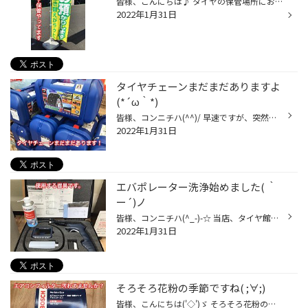
皆様、こんにちは♪ タイヤの保管場所にお困りではないですか？ 保管場所がないから、スタッドレスタイヤの購入をためらっている方や、 家がアパートやマンションの方も、タイヤの上げ下ろしも大変だったりしますよね？ そんな方に朗報です。 当店、タイヤ館相模原店では、タイヤ保管サービスをおこ...
2022年1月31日
タイヤチェーンまだまだありますよ
(*´ω｀*)
皆様、コンニチハ(^^)/ 早速ですが、突然の出張等で降雪地区へ行かなければ・・・しかし夏タイヤだ・・・ なんて事もありますよね？ 通常は降雪地区へ行く事がない為、スタッドレスタイヤは勿体ない・・・ そんな時にはタイヤチェーンも一つの手です。 お急ぎの方はお気軽にお問い合わせを(^_-)-☆
2022年1月31日
エバポレーター洗浄始めました( ｀
ー´)ノ
皆様、コンニチハ(^_-)-☆ 当店、タイヤ館相模原店では、エアコンのエバポレーター洗浄を始めました！！ エバポレーターとは、カーエアコンの熱交換器の事です。 長年お車を使用していると、この熱交換器も汚れが付着し、匂いの元になってしまうんです。 ですので、エアコンフィルターを交換したのに...
2022年1月31日
そろそろ花粉の季節ですね( ;∀;)
皆様、こんにちは('◇')ゞ そろそろ花粉の季節がやってきますね？ そんな中、エアコンフィルターは汚れていませんか？ エアコンフィルターが汚れていると、花粉の除去ができなかったり、 汚れで匂いが発生してしまったり・・・。 これからの花粉の時期にしっかり準備しておきましょう！ まずは、無料...