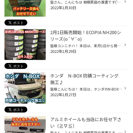
皆さん、こんにちは 相模原店の渡邊です('◇')ゞ 私も相模原店に異動して早1年が経ちました！！ 1年が早すぎます…（汗）子供が大きくなるの早すぎます（涙） 話がそれましたが、本日は輸入車のバッテリー交換のご紹介です♪ バッテリーのメーカーさんはやはりBOSCHさんで決まりですね♪ バッテリーの種...
2022年1月30日
2月1日販売開始！ECOPIA NH200シ
リーズ(о´∀`о)
皆様コンニチハ！ 本日は、来月1日から発売開始になります、 ECOPIA NH200シリーズが続々入荷中です♪ その為、旧品となります、ECOPIA NH100シリーズは、 在庫品に限り、お得にご提供しております。 4月1日からの値上げ前が絶対お得です。 更に、3月に入ると、冬タイヤから夏タイヤへの履き替えがピ...
2022年1月29日
ホンダ N-BOX 防錆コーティング
施工♪
皆様こんにちは！ 本日は、ホンダのN-BOXに防錆コーティングを 施工致しましたのでご紹介させていただきます。 今回作業した箇所は『ハブ部』と『足回り』です！ 冬レジャーなどで雪道を走行するお車にはオススメです(^^♪ では、作業していきます。 タイヤを外して『ハブ部』からやっていきます。 ...
2022年1月27日
アルミホイールも当店にお任せ下さ
い（≧∇≦）
皆さん、こんにちわ 相模原店の渡邊です。 本日もスタッドレスタイヤをホイール付きでご購入頂き スタッドレスタイヤを純正ホイールに装着し、夏タイヤを オシャレなホイールに交換する事例をご紹介します♪ ホイールはマルカサービスさんの シュナイダー RX27 COLOR：ブラックメタリックポリッシュ/...