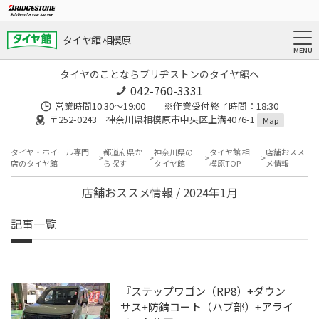
タイヤ館 相模原
タイヤのことならブリヂストンのタイヤ館へ
042-760-3331
営業時間10:30～19:00 ※作業受付終了時間：18:30
〒252-0243 神奈川県相模原市中央区上溝4076-1
Map
タイヤ・ホイール専門
都道府県か
神奈川県の
タイヤ館 相
店舗おスス
店のタイヤ館
ら探す
タイヤ館
模原TOP
メ情報
店舗おススメ情報 / 2024年1月
記事一覧
『ステップワゴン（RP8）+ダウン
サス+防錆コート（ハブ部）+アライ