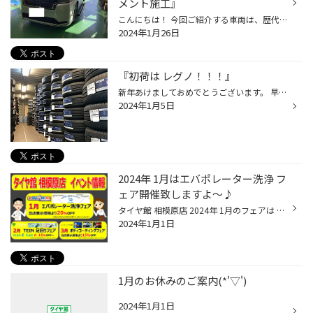
メント施工』
こんにちは！ 今回ご紹介する車両は、歴代の『ステップワゴン』を当店にて 足回り交換を施工頂いている『Y様』の車両になります。 『RP系』のステップワゴンは、初施工となるので 完成後が楽しみです！ それでは施工事例となります。 【車種】ホンダ ステップワゴン 【ダウンサス】RS-R Ti2000 ハー...
2024年1月26日
『初荷は レグノ！！！』
新年あけましておめでとうございます。 早速ですが『2024年の初荷』は もちろん『レグノ』です！！！ 年初からレグノを装着して 優雅な一年を過ごしませんか？ ご来店お待ちしております。 ＃ブリヂストン＃レグノ＃初荷＃年初＃優雅＃一年＃軽自動車＃GR-レジェ－ラ ＃スぺ－シアカスタム＃N-BOXカ...
2024年1月5日
2024年 1月はエバポレーター洗浄 フ
ェア開催致しますよ～♪
タイヤ館 相模原店 2024年 1月のフェアは エバポレーター洗浄 フェアを開催致します♪ このフェアを活用して2023年の汚れを キレイに落としませんか？ 毎回、大好評のエバポレーター洗浄を 特別料金でご提供致します！(''◇'')ゞ 是非、この機会を お見逃しなく！ また、2024年 2月はTEINの大人気 車...
2024年1月1日
1月のお休みのご案内(*'▽')
2024年1月1日