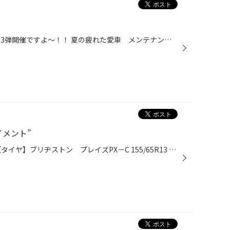
こんにちは～★ 今日から誕生祭第3弾開催ですよ～！！ 夏の疲れた愛車 メンテナンスしてますか？？ エンジンオイル ドロドロしていませんか？ タイヤは磨り減っていませんか？ まずは点検からしてみましょう！！ タイヤ館の安全点検は無料です！！ ぜひぜひ お越し下さい。 お待ちしております。...
イメント”
【車種】スズキ アルトラパン 【タイヤ】ブリヂストン プレイズPX－C 155/65R13 【車の骨盤矯正】アライメント ～軽自動車の代表格であります『アルト ラパン』のタイヤ交換です！ 比較的 女性オーナー様に人気のあるアルトラパン・・・。 『タイヤの事はチョット分からないから・・・』という女...