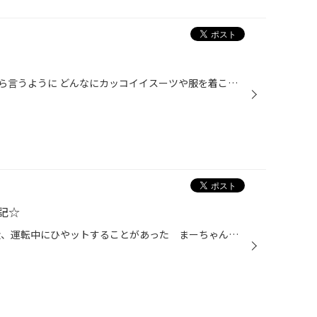
何事もお洒落は足元からと、昔から言うように どんなにカッコイイスーツや服を着こなしていても 靴ｎ質やデザインがイマイチだと少々残念ですよね？ 車もお持ちのスチールホイールのカバーが外れてしまっていたり アルミホイールに大きな損傷又は傷がある場合見た目にも 性能的にも良くありませんよ...
記☆
まーちゃんの ドラレコ日記 最近、運転中にひやットすることがあった まーちゃんは、ドライブレコーダーを 取り付けることにしました。 取り付けは 簡単だよ～ とスタッフさんに言われたので、 自分で取り付けることにしたようです・・・ （大丈夫か！？） でも、一人では不安なので、池谷講師...