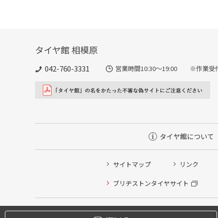
タイヤ館 相模原
042-760-3331
営業時間10:30～19:00 ※作業受
タイヤ館について
サイトマップ
リンク
タイヤ点検・安全点検/タイヤ履き替え/オイル交換/その
ブリヂストンタイヤサイト
クローク契約会員専用タイヤ履き替え※タイヤ履き替えを
本日のタイヤ履き替え順番待ち予約 ※クローク契約会員