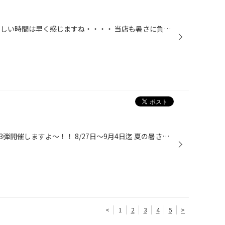
皆さん宿題は終わりましたか？ 楽しい時間は早く感じますね・・・・ 当店も暑さに負けずに元気に営業中です 安全点検や空気圧点検無料で行いますのでお買い物帰りなどに お立ち寄り下さい。
大・大・大・大好評の誕生際 第3弾開催しますよ～！！ 8/27日～9月4日迄 夏の暑さやお出かけで愛車はつかれてませんか？ エンジンオイル・バッテリー・エアコンフィルター・ワイパーなどなど タイヤ以外のこともご相談下さい！！ 御来店お待ちしております！ タグ：軽自動車・コンパクトカー・タン...
<
1
2
3
4
5
>