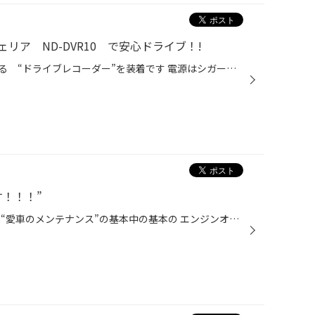
リア ND-DVR10 で安心ドライブ！!
今、取り付ける方が増えてきている “ドライブレコーダー”を装着です 電源はシガーライターからなので 取り付けも方法も難しくなくできました。 操作方法も分かりやすくて、いいですよ！ 商品【カロッツェリア ND-DVR10 】
！！！”
お店の名前は『タイヤ館』ですが “愛車のメンテナンス”の基本中の基本の エンジンオイル交換も当店にて施工出来ます！！！ 本日も『プリウス』『マークX』『エブリイ』と続々交換中です。 ご来店お待ちしております！！！ エンジンオイル交換 メンテナンス プリウス マークX エブリィ