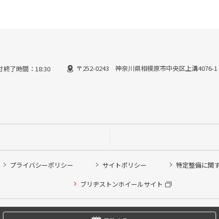
〒252-0243 神奈川県相模原市中央区上溝4076-1
付終了時間：18:30
プライバシーポリシー
サイトポリシー
特定整備に関
他ピット作業の予約
ブリヂストンホイールサイト
希望のクローク契約会員の方はこちらを選択ください
の方はご利用いただけません
Copyright © 2024 Bridgestone Retail Co.,Ltd. All rights Reserved.