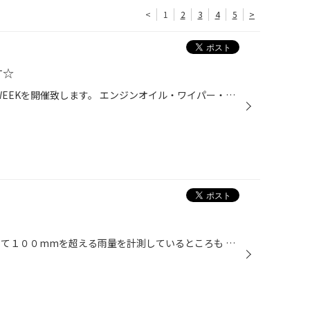
<
1
2
3
4
5
>
す☆
9月1日から8日まで、レディースWEEKを開催致します。 エンジンオイル・ワイパー・エアコンフィルター・バッテリー・オートマオイル がお買得になります！！ ぜひともお立ち寄り下さい！
現在関東地方に接近中！！ 各地にて１００mmを超える雨量を計測しているところも あるみたいです。 皆さんの所は大丈夫ですか？ タイヤなど無料点検や只今誕生際第３弾も実施しておりますので お気軽に御来店してくださいませ。