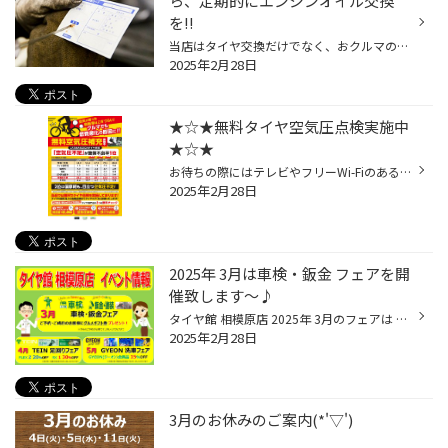
ら、定期的にエンジンオイル交換
を!!
当店はタイヤ交換だけでなく、おクルマのメンテナンスも得意です。 もちろんエンジンオイル交換もお任せください。 交換の目安を3,000km～5,000km走行毎、もしくは3ヶ月〜6ヶ月にておすすめしています。 クルマの使用状況により劣化の度合いは異なりますので エンジンのコンディションを良好に保つ...
2025年2月28日
★☆★無料タイヤ空気圧点検実施中
★☆★
お待ちの際にはテレビやフリーWi-Fiのある 待合室をぜひご利用ください！ 待合室にはフリーWi-Fiもございます 是非ご利用ください タイヤ館では タイヤの新しい買い方 MOBOX（サブスク）での作業も可能です！ 是非ご検討ください。 MOBOX サブスク LINE 公式アカウント 友だち 募集中♪ お店の最新情...
2025年2月28日
2025年 3月は車検・鈑金 フェアを開
催致します～♪
タイヤ館 相模原店 2025年 3月のフェアは 2024年も大好評だった！！ 車検・鈑金 フェアを開催致します！ 車検・鈑金をご予約もしくはご成約で 「グルメギフト券」をプレゼントしちゃいます♪ 車検・鈑金もタイヤ館にお任せください！ クルマのプロが対応致します！ 是非、この機会を お見逃しなく！ ...
2025年2月28日
3月のお休みのご案内(*'▽')