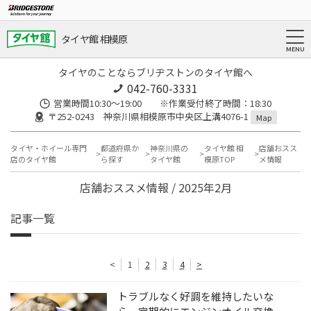
タイヤ館 相模原
タイヤのことならブリヂストンのタイヤ館へ
042-760-3331
営業時間10:30～19:00 ※作業受付終了時間：18:30
〒252-0243 神奈川県相模原市中央区上溝4076-1
Map
タイヤ・ホイール専門
都道府県か
神奈川県の
タイヤ館 相
店舗おスス
店のタイヤ館
ら探す
タイヤ館
模原TOP
メ情報
店舗おススメ情報 / 2025年2月
記事一覧
<
1
2
3
4
>
トラブルなく好調を維持したいな