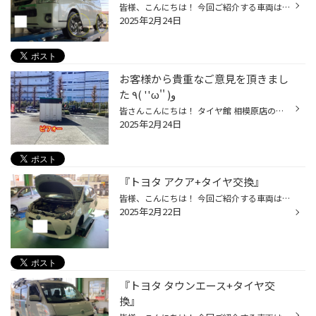
皆様、こんにちは！ 今回ご紹介する車両は、『働くクルマ』でお馴染みの 『トヨタ ハイエース』のアライメント施工事例になります。 働くクルマは だいぶ酷使される事が多いので 『アライメント』による 『ケア』は必要となります・・・。 それでは施工事例となります。 【車種】トヨタ ハイエース ...
2025年2月24日
お客様から貴重なご意見を頂きまし
た ٩( ''ω'' )و
皆さんこんにちは！ タイヤ館 相模原店の渡邊です。 いつもタイヤ館 相模原のHPをご覧いただき誠にありがとうございます。 当店では来店されたお客様にCSアンケートにご協力いただいております。 その中で今回、 「どこの出口から出ればいいか分かりづらい！」 という貴重なご意見をいただきました...
2025年2月24日
『トヨタ アクア+タイヤ交換』
皆様、こんにちは！ 今回ご紹介する車両は、長年ご使用になっていた タイヤがだいぶ『劣化』していて その状態に少し不安になって いらっしゃった お客様になります。 タイヤは『ゴム製品』になりますので使用頻度が少なくても ゴムの劣化は進行します・・・ それでは施工事例となります。 【車種】...
2025年2月22日
『トヨタ タウンエース+タイヤ交
換』