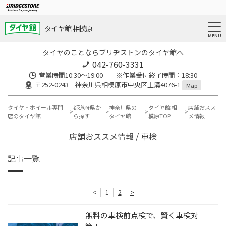
タイヤ館 相模原
タイヤのことならブリヂストンのタイヤ館へ
042-760-3331
営業時間10:30～19:00 ※作業受付終了時間：18:30
〒252-0243 神奈川県相模原市中央区上溝4076-1
Map
タイヤ・ホイール専門
都道府県か
神奈川県の
タイヤ館 相
店舗おスス
店のタイヤ館
ら探す
タイヤ館
模原TOP
メ情報
店舗おススメ情報 / 車検
記事一覧
<
1
2
>
無料の車検前点検で、賢く車検対