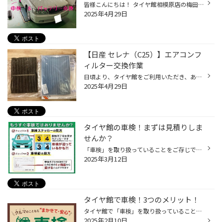
皆様こんにちは！ タイヤ館相模原店の梅田です 本日ご紹介させていただきますのは ニッサン ローレルの 車検整備と バッテリー交換です タイヤ館で車検？？？ なんて方も多いかと思いますが タイヤ館は 「車検をやっています！」 無料にてお見積もり作ります！ 代車 無料です！ （代車には限りがご...
2025年4月29日
【日産 セレナ（C25）】エアコンフ
ィルター交換作業
日頃より、タイヤ館をご利用いただき、ありがとうございます。 さて、当店と同じチェーン店の近隣タイヤ館店舗で作業いたしましたエアコンフィルター交換作業をご紹介します。 （WEB掲載をご快諾いただきましたお客様！大変感謝しております。いつもご愛顧いただき誠にありがとうございます！！） ...
2025年4月29日
タイヤ館の車検！まずは見積りしま
せんか？
「車検」を取り扱っていることをご存じですか？ タイヤだけではなく、オイルやバッテリー交換など、メンテナンスも幅広く手掛けており、 車検も安心して、当店におまかせいただくことができます！ まずはお客様のおクルマに貼ってある「車検シール」を確認しましょう！ 特に車検シールが「3月・4月...
2025年3月12日
タイヤ館で車検！3つのメリット！
タイヤ館で「車検」を取り扱っていることをご存じですか？ タイヤだけではなく、オイルやバッテリーの交換など、メンテナンスも幅広く手掛けており、 車検も安心してタイヤ館におまかせいただくことができます！ タイヤ館で車検を受ける3つのメリット！ ＜メリット その1＞交換部品がお得！ タイヤ...
2025年2月10日