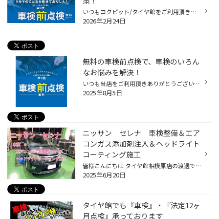
策！
いつもコクピット/タイヤ館をご利用頂きありがとうございます。 今回は、コクピット/タイヤ館がオススメする「車検前点検」についてご紹介いたします。 【車検前点検は、出費を集中させない、かしこい車検対策です】 ・車検って何？よく分からなくて不安・・・。 ・できれば車検の出費を抑えたい・...
2026年2月24日
無料の車検前点検で、車検のいろん
なお悩みを解決！
いつも当店をご利用頂きありがとうございます。 今回は、「車検」をよりお得にお受けいただくために、 コクピット/タイヤ館がオススメする「車検前点検」についてご紹介いたします。 【車検前点検は、出費を集中させない、かしこい車検の受け方】 ・車検って何？車検って良く分からない！ ・はじめ...
2025年8月5日
ニッサン セレナ 車検整備＆エア
コンガス添加剤注入＆ヘッドライト
コーティング施工
皆様こんにちは タイヤ館相模原店の渡邊です 本日ご紹介させていただきますのは ニッサン セレナの 車検整備 エアコンガス添加剤注入 ヘッドライトコーティング施工作業です。 初めにエアコンガス添加剤の注入から進めます。 注入場所はエアコンのガスライン 低圧側に接続し添加剤を注入していきま...
2025年6月20日
タイヤ館でも『車検』・『法定12ヶ
月点検』承っております