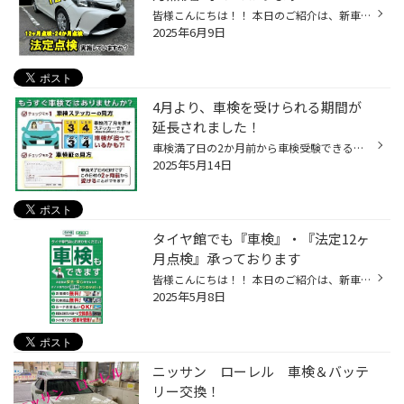
皆様こんにちは！！ 本日のご紹介は、新車ですと 3年、それ以外の一般自家用車で、2年毎の行事。。。 『車検』 そして、意外と忘れがちな、１年に１回の『法定12ヶ月点検』 当店で受付し、提携の整備工場で実施しています。 お車でご来店いただければ、概算のお見積りもできます。 車検は、満了日の...
2025年6月9日
4月より、車検を受けられる期間が
延長されました！
車検満了日の2か月前から車検受験できるようになったことご存知ですか？ 2025年4月より、道路運送車両法施行規則等が改正され 「車検証の有効期間満了日の2ヵ月前から満了日までの間」に車検を受けても、 残存する有効期限が失われないことになったということで、 車検が非常に込み合う時期を避けた...
2025年5月14日
タイヤ館でも『車検』・『法定12ヶ
月点検』承っております
皆様こんにちは！！ 本日のご紹介は、新車ですと 3年、それ以外の一般自家用車で、2年毎の行事。。。 『車検』 そして、意外と忘れがちな、１年に１回の『法定12ヶ月点検』 当店で受付し、提携の整備工場で実施しています。 お車でご来店いただければ、概算のお見積りもできます。 車検は、満了日の...
2025年5月8日
ニッサン ローレル 車検＆バッテ
リー交換！