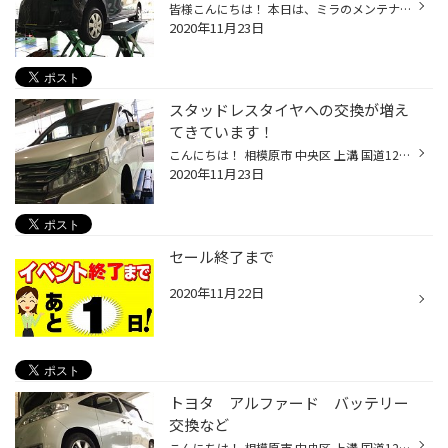
皆様こんにちは！ 本日は、ミラのメンテナンスをご紹介します(^^) まずはエンジンオイルの交換でご来店です。スミマセン！使用したオイルの 写真を撮り忘れました。交換の目安は3000〜5000Kmまたは半年に1回です。 少なくとも年間2回は実施しましょう(^^)車は機械です！オイル交換は 必需品です。忘...
2020年11月23日
スタッドレスタイヤへの交換が増え
てきています！
こんにちは！ 相模原市 中央区 上溝 国道129号線沿い 山岡家 さん横の タイヤ館相模原店 藤本です(((o(*ﾟ▽ﾟ*)o))) 当店のホームページをご覧いただきありがとうございます(*´ω｀*) 本日は 季節的にとても増えてきている脱着作業で ホンダ ステップワゴン の スタッドレスタイヤへの 脱着をご紹介い...
2020年11月23日
セール終了まで
2020年11月22日
トヨタ アルファード バッテリー
交換など
こんにちは！ 相模原市 中央区 上溝 国道129号線沿い 山岡家 さん横の タイヤ館相模原店 藤本です(((o(*ﾟ▽ﾟ*)o))) 当店のホームページをご覧いただきありがとうございます(*´ω｀*) 本日は トヨタ アルファード の バッテリー交換などのご紹介をいたします！ まず3年と少し使用されたバッテリー こち...