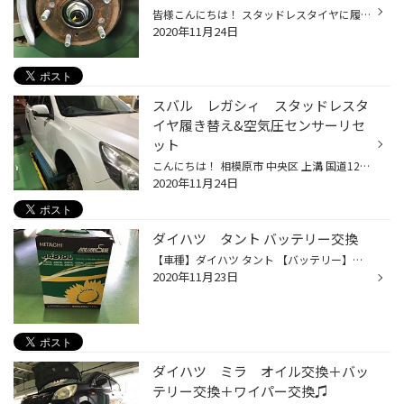
皆様こんにちは！ スタッドレスタイヤに履き替えてるお客様が 多くなってきました！！ 冬に向けての準備は早めに終わらせましょう。 履き替えの際には、ご一緒に防錆コーティングをオススメします！ こちらがハブ部になります。↓ 錆が酷く発生していると、ホイールとハブ部がくっついてしまい 外れ...
2020年11月24日
スバル レガシィ スタッドレスタ
イヤ履き替え&空気圧センサーリセ
ット
こんにちは！ 相模原市 中央区 上溝 国道129号線沿い 山岡家 さん横の タイヤ館相模原店 藤本です(((o(*ﾟ▽ﾟ*)o))) 当店のホームページをご覧いただきありがとうございます(*´ω｀*) 本日は スバル レガシィ の 履き替え&空気圧センサー再設定のご紹介をいたします！ 全くの偶然なのですが 最近私の担...
2020年11月24日
ダイハツ タント バッテリー交換
【車種】ダイハツ タント 【バッテリー】エコロングセーブ 44B19L 皆様こんにちは！ 本日はダイハツのタント にバッテリー交換を 実施致しましたのでご紹介させて頂きます。 今回は無料の安全点検からバッテリーの状態が不良だった為 交換を実施させていただきました。 では、作業していきます！ ま...
2020年11月23日
ダイハツ ミラ オイル交換＋バッ
テリー交換＋ワイパー交換♫