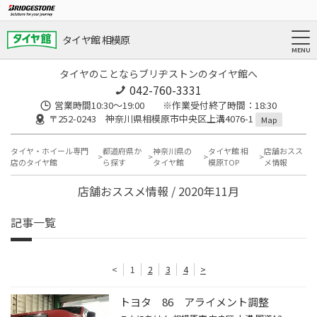
タイヤ館 相模原
タイヤのことならブリヂストンのタイヤ館へ
042-760-3331
営業時間10:30～19:00 ※作業受付終了時間：18:30
〒252-0243 神奈川県相模原市中央区上溝4076-1
Map
タイヤ・ホイール専門
都道府県か
神奈川県の
タイヤ館 相
店舗おスス
店のタイヤ館
ら探す
タイヤ館
模原TOP
メ情報
店舗おススメ情報 / 2020年11月
記事一覧
<
1
2
3
4
>
トヨタ 86 アライメント調整