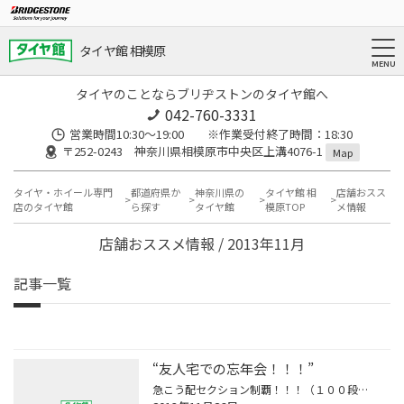
タイヤ館 相模原
タイヤのことならブリヂストンのタイヤ館へ
042-760-3331
営業時間10:30～19:00 ※作業受付終了時間：18:30
〒252-0243 神奈川県相模原市中央区上溝4076-1
Map
タイヤ・ホイール専門
都道府県か
神奈川県の
タイヤ館 相
店舗おスス
店のタイヤ館
ら探す
タイヤ館
模原TOP
メ情報
店舗おススメ情報 / 2013年11月
記事一覧
“友人宅での忘年会！！！”
急こう配セクション制覇！！！（１００段近くの階段） 早速 忘年会スタートと思いきやこれから食材の買い出しでした・・・(>_