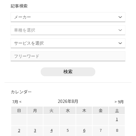
記事検索
カレンダー
2026年8月
7月 <
> 9月
日
月
火
水
木
金
土
1
2
3
4
5
6
7
8