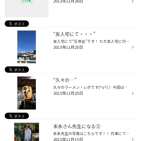
2013年11月26日
“友人宅にて・・・”
友人宅にて“忘年会”です！ ただ友人宅に行くにはこの急こう配階段を 克服しなければなりません・・・(>_
2013年11月25日
“久々の…”
久々のラーメン・レポです(^o^)丿 今回は、友人オススメの塩ラーメン店 『本丸亭』に行きました！ しかも、今回は酒を飲んだ後に行ったので、 『スープが染みる～ッ』という感じでした…（笑） まさに『THE・塩ラーメン』という感じです！ ちなみに、友人は以前から“春菊”が苦手で食べれなかったらし...
2013年11月25日
末永さん先生になる②
末永先生の写真はこちらです！！ 代車にて 脱着作業を体験してもらってるところです。 はじめての作業でおっかなびっくりしながらやっていましたよ！！ それを 優しく丁寧に教えている末永先生です！！ ちなみに・・・ 末永先生の職場体験は・・・・クリーンセンター（焼却施設）だそうです カネコ...
2013年11月15日