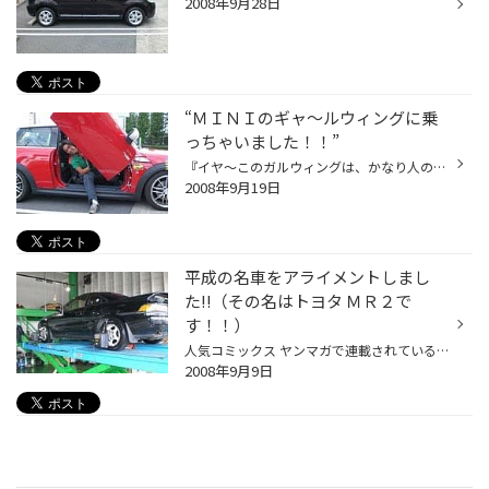
2008年9月28日
“ＭＩＮＩのギャ～ルウィングに乗
っちゃいました！！”
『イヤ～このガルウィングは、かなり人の視線を感じますね～（笑）』『こんな仕様でコンビニなんて行ったらきっと “モテモテ”ですよ！！！（笑）』 と思ったのは、ワタクシ 梅田です。（一番上の写真です。） ~そして気になる、仕様は～ ・足回りは、Ｋ＆Ｗ製の車高調。・ブリッツＡＧ（Ｒ－ＶＩＴ...
2008年9月19日
平成の名車をアライメントしまし
た!!（その名はトヨタ ＭＲ２で
す！！）
人気コミックス ヤンマガで連載されている、イニシャルＤ。その中で登場していた名車です！！ イニシャルＤでは日光いろは坂を激走していました！！ドライバーは確か 小柏カイです！ これを知っていたアナタはマニア！！ そうそう漫画ではブルーのＳＷ20でしたね！！ ～今回試乗させて頂いた ドライ...
2008年9月9日