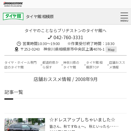
タイヤ館 相模原
タイヤのことならブリヂストンのタイヤ館へ
042-760-3331
営業時間10:30～19:00 ※作業受付終了時間：18:30
〒252-0243 神奈川県相模原市中央区上溝4076-1
Map
タイヤ・ホイール専門
都道府県か
神奈川県の
タイヤ館 相
店舗おスス
店のタイヤ館
ら探す
タイヤ館
模原TOP
メ情報
店舗おススメ情報 / 2008年9月
記事一覧
☆ドレスアップしちゃいました☆
皆さん、秋ですねぇ～。 秋といったら･･･、ドレスアップの季節ですね（笑） えっ！？秋といったら、「食欲の秋」「読書の秋」だろ？？って思った方、 それも間違いではないです！！ でも、タイヤ館では、ドレスアップの季節です（ＴεＴ） この間、お客様にタイヤ＆ホイールをご購入いただきました（...