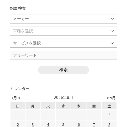
記事検索
カレンダー
2026年8月
7月 <
> 9月
日
月
火
水
木
金
土
1
2
3
4
5
6
7
8