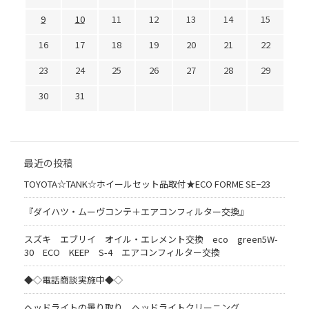
9
10
11
12
13
14
15
16
17
18
19
20
21
22
23
24
25
26
27
28
29
30
31
最近の投稿
TOYOTA☆TANK☆ホイールセット品取付★ECO FORME SE−23
『ダイハツ・ムーヴコンテ＋エアコンフィルター交換』
スズキ エブリイ オイル・エレメント交換 eco green5W-
30 ECO KEEP S-4 エアコンフィルター交換
◆◇電話商談実施中◆◇
ヘッドライトの曇り取り ヘッドライトクリーニング