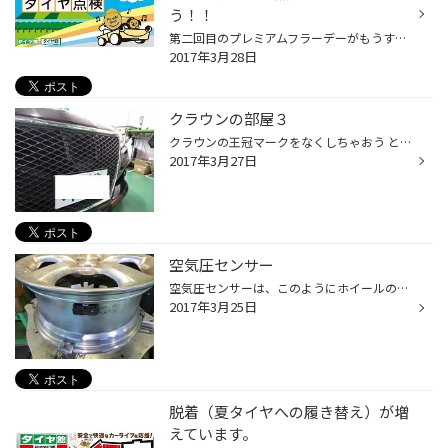
う！！
第二回目のプレミアムフラーデーがもうすぐやってきます！！ いつも平日だと間に合わないけど、プレミアムフライデーならお店にいける！！というかたが多いのではないでしょうか？ 土日はどこも混雑しますよね～ 平日に愛車の点検しちゃいましょう！！ お待ちしております！
2017年3月28日
クラウンの部屋３
クラウンの王冠マークをなくしちゃおう と言うことでマークレスグリルなるものを装着。 いい感じです。
2017年3月27日
空気圧センサー
空気圧センサーは、このようにホイールの中に付けます。 いつ起きるかわからないパンク！ だから、万が一の時に備えておきたい。 ご利用頂くと車内で空気圧を確認できて、安心です。
2017年3月25日
脱着（夏タイヤへの履き替え）が増
えています。