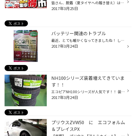
皆さん、脱着（夏タイヤへの履き替え）はお済みですか？ まだまだ&hellip;箱根では雪降ったし。 いろいろなご意見を頂戴しております。 4月の予約もだんだん埋まってきました。 PITの混雑状況も随時更新中。 お問い合わせはお気軽に。 集中得市も開催中です！
2017年3月25日
バッテリー関連のトラブル
最近、とても暖かくなってきましたね！ し・か・し！寒い間も酷使され続けていたお車の原動力の源、 バッテリーの点検はお済みでしょうか？ JAF調べでは約40％がバッテリー関連のトラブルで ロードサービスを利用する方が多いそうです！ いきなり愛車が動かなくなる前に是非、当店でバッテリーの点...
2017年3月24日
NH100シリーズ装着増えてきていま
す！！
エコピアNH100シリーズが人気です！！ 装着車ふえてきていま～す 軽コンパクト用・ セダン用・ミニバン用とご用意しています！
2017年3月24日
プリウスZVW50 に エコフォルム
＆プレイスPX
【車種】 プリウス 【アルミホイール】 ＥＣＯ フォルム CRS15 17X70 【タイヤ】 215/45R17 プレイズPX ホイールをかえるだけでカッコよくなりますよね！！ 軽くてカッコイイホイールお探しならぜひオススメですよ！！