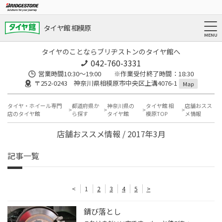
タイヤ館 相模原
タイヤのことならブリヂストンのタイヤ館へ
042-760-3331
営業時間10:30～19:00 ※作業受付終了時間：18:30
〒252-0243 神奈川県相模原市中央区上溝4076-1
Map
タイヤ・ホイール専門
都道府県か
神奈川県の
タイヤ館 相
店舗おスス
店のタイヤ館
ら探す
タイヤ館
模原TOP
メ情報
店舗おススメ情報 / 2017年3月
記事一覧
<
1
2
3
4
5
>
錆び落とし