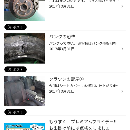
これはまだいい方です。 もっと錆びちゃっていることも。
2017年3月31日
パンクの恐怖
パンクって怖い。 お客様はパンク修理剤をお使いになりました。 これで直るだろうと・・・・・・。 見えない裏側（内側）に穴が・・・。 当然、直りませんでした。 これが高速道路上だったら・・・。
2017年3月31日
クラウンの部屋④
今回はシートカバー いい感じに仕上がりました。 見かけも座り心地もばっちりです。 &uarr;装着前 &darr;装着後
2017年3月31日
もうすぐ プレミアムフライデー!!
お出掛け前には点検をしましょ