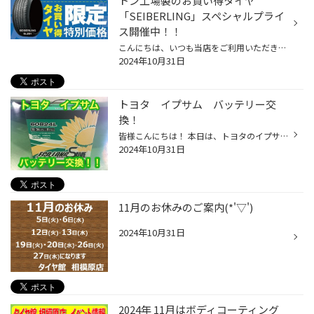
トン工場製のお買い得タイヤ
「SEIBERLING」スペシャルプライ
ス開催中！！
こんにちは、いつも当店をご利用いただきましてありがとうございます。 現在、コクピット・タイヤ館の一部店舗におきまして、 期間限定！ サイズ限定！！ 数量限定！！！ で、ブリヂストン工場製のお買い得タイヤ「SEIBERLING」をスペシャルプライスでご提供中です。 もちろん、当店でもご提供して...
2024年10月31日
トヨタ イプサム バッテリー交
換！
皆様こんにちは！ 本日は、トヨタのイプサムにバッテリー交換を 実施致しましたのでご紹介させていただきます！ 今回、お取り付けするバッテリーは 『エコロングセーブ 60B24L』 充電制御車対応のバッテリー！ では、早速作業していきます＼(^o^)／ まずは、バッテリーを固定しているステーを外しま...
2024年10月31日
11月のお休みのご案内(*'▽')
2024年10月31日
2024年 11月はボディコーティング