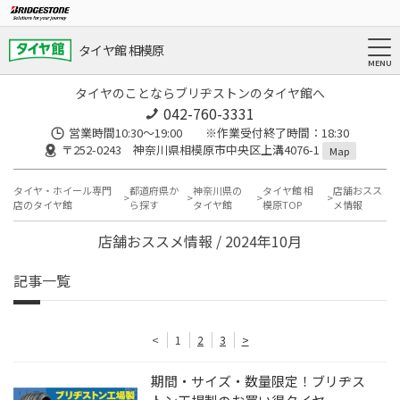
タイヤ館 相模原
タイヤのことならブリヂストンのタイヤ館へ
042-760-3331
営業時間10:30～19:00 ※作業受付終了時間：18:30
〒252-0243 神奈川県相模原市中央区上溝4076-1
Map
タイヤ・ホイール専門
都道府県か
神奈川県の
タイヤ館 相
店舗おスス
店のタイヤ館
ら探す
タイヤ館
模原TOP
メ情報
店舗おススメ情報 / 2024年10月
記事一覧
<
1
2
3
>
期間・サイズ・数量限定！ブリヂス