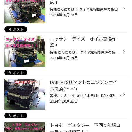
施工
皆様こんにちは！ タイヤ館相模原店の梅田です！ 本日はホンダN-BOXにハブ周りの防錆コーティングを 施工させていただきましたのでご紹介させていただきます。 施工前のハブ周りを見ていきましょう！ まずはフロント 次にリアです。 全体的にザビが付着しております。 綺麗に錆を落としてから コー...
2024年10月26日
ニッサン デイズ オイル交換作
業！
皆様 こんにちは！ タイヤ館相模原店の梅田です。 本日はニッサン デイズの オイル交換作業をいたしましたのでご紹介させていただきます。 まずはレベルゲージの穴から オイルを抜いていきます！ 次にオイルフィルターの交換をしていきます。 交換後はしっかりと清掃をします 交換使用するオイルは ...
2024年10月24日
DAIHATSU タントのエンジンオイ
ル交換(*^-^*)
皆様、こんにちは(^^)/ 本日は、DAIHATSU タントのエンジンオイル交換の事例紹介です。 今回は、上抜きで作業を実施致します。 エンジンオイルゲージが刺さっている所から抜きます。 抜けた量が分かるようになっているので、エンジンオイルを入れるのに大変便利です♪ 今回、お選び頂いたエンジンオ...
2024年10月21日
トヨタ ヴォクシー 下回り防錆コ
ーティング施工！！