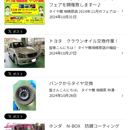
フェアを開催致します～♪
タイヤ館 相模原店 2024年 11月のフェアは な・な・何と！！ ボディコーティング フェアを開催致します！ 新車に乗り換えてボディコーティングを施工されていない お客様やボディコーティングして3～4年経過して いるクルマは必見ですよ～！！(''◇'')ゞ 11月中に施工またはご予約頂いたお客様は当店...
2024年10月31日
トヨタ クラウンオイル交換作業！
皆様こんにちは！ タイヤ館相模原店の梅田です。 本日はトヨタクラウンのオイルとオイルフィルターの 交換作業のご紹介です。 今回はオイルフィルター交換作業もありますので、 下抜き作業になります。 オイルを抜き終わりましたら、 ドレンガスケットを交換して ドレンボルトを締め付けていきます...
2024年10月27日
パンクからタイヤ交換
皆さんこんにちは。 タイヤ館 相模原 仲澤です。 今回の作業事例をご紹介致します。 パンクの修理にてご依頼いただきました。 早速点検から入ります。 点検をする前にお客様からタイヤの修理をした事があります、と伺いました。 一度タイヤの修理をすると再度修理する事は不可能です。 今回はその事...
2024年10月26日
ホンダ N-BOX 防錆コーティング