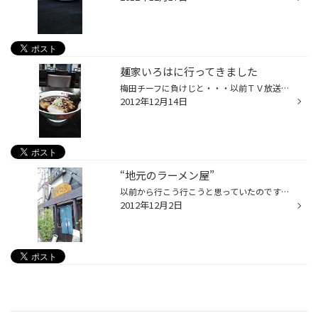
麺家いろはに行ってきました
梅田チーフに負けじと・・・以前ＴＶ放送された「富山ブラック」を食べてきました。 濃厚なこくと繊細な麺ののど越し・・ 混むと嫌なので、開店ダッシュしました。
2012年12月14日
“地元のラーメン屋”
以前から行こう行こうと思っていたのですが 地元という事も有りなかなか行けなかった 一軒です！ 情報誌にも、たびｘ２載っているお店で オススメは、やっぱり醤油ラーメンですね・・・(^^ゞ チャーシューもさっぱり系で昔ならではの一杯です。 他にも味噌・塩味があり次回は味噌ラーメンに挑戦しよ...
2012年12月2日