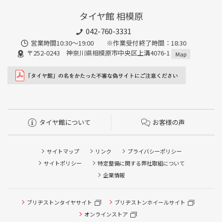
タイヤ館 相模原
042-760-3331
営業時間10:30～19:00 ※作業受付終了時間：18:30
〒252-0243 神奈川県相模原市中央区上溝4076-1
Map
タイヤ館について
お客様の声
サイトマップ
リンク
プライバシーポリシー
サイトポリシー
特定整備に関する弊社取組について
企業情報
ブリヂストンタイヤサイト
ブリヂストンホイールサイト
タイヤ点検・安全点検/タイヤ履き替え/オイル交換/その他
ピット作業の予約
オンラインストア