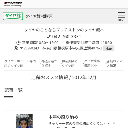
タイヤ館 相模原
タイヤのことならブリヂストンのタイヤ館へ
042-760-3331
営業時間10:30～19:00 ※作業受付終了時間：18:30
〒252-0243 神奈川県相模原市中央区上溝4076-1
Map
タイヤ・ホイール専門
都道府県か
神奈川県の
タイヤ館 相
店舗おスス
店のタイヤ館
ら探す
タイヤ館
模原TOP
メ情報
店舗おススメ情報 / 2012年12月
記事一覧
本年の蹴り納め
サッカー一家の今年の締めくくりは・・ 「Ｖｉｄａスポーツいさま」さん主催のフットサルイベントを、大和市鶴間にあるマリノスＦＰ大和で行われるために、親子で参加しました。 家族でチームがバラバラになり、初顔合わせの子や、Ｖｉｄaのジュニアユースの選手たちとの混成チームを１２チームで３...