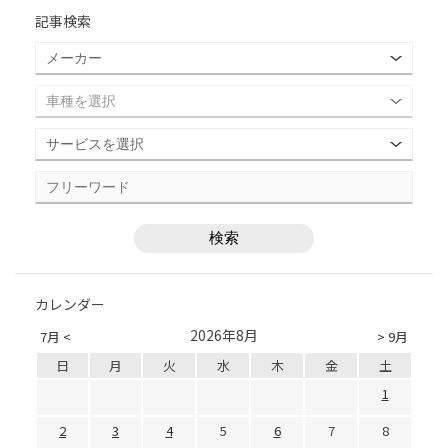
記事検索
カレンダー
2026年8月
7月 <
> 9月
日
月
火
水
木
金
土
1
2
3
4
5
6
7
8