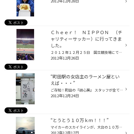
2012年12月28日
Ｃｈｅｅｒ！ ＮＩＰＰＯＮ （チ
ャリティーサッカー）に行ってきま
した。
２０１２年１２月２５日 国立競技場にて、東日本大震災のチャリティー・マッチが行われました。 前半は、澤選手率いる「ＳＡＷＡ Ｆｒｉｅｎｄｓ］ＶＳ「ヤングなでしこ」 後半は、なでしこ選抜ＶＳ男子の元日本代表 １２月は、おかげさまで仕事も忙しいため、家族サービスも全く出来なかったので...
2012年12月26日
“町田駅の女店主のラーメン屋とい
えば・・・”
ご存知！町田の『胡心房』 スタッフが全て女性なので気配り・心配りが行き届いていて とても良かったです＼(^o^)／ 見習わなければ・・・^_^; 気になるお味は・・・ 味もやはり女性が作ってる事もあってかなりヘルシーですね でも魚介系のスープがベースなのでスープまで味わえる一杯だと 思います...
2012年12月24日
“とうとう１０万ｋｍ！！！”
マイカーのスカイラインが、大台の１０万ｋｍに到達しました！ 年式的には“まだ”１０万ｋｍという感じかと思いますが・・・^_^; という事で お決まりの写メを撮りました！(^o^)丿 ちょっと見づらいと思いますが99999ｋｍと100000ｋｍです。 車検もブレーキ周りもリフレッシュしたのであと最低でも５...
2012年12月17日