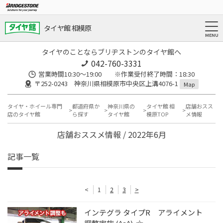
タイヤ館 相模原
タイヤのことならブリヂストンのタイヤ館へ
042-760-3331
営業時間10:30～19:00 ※作業受付終了時間：18:30
〒252-0243 神奈川県相模原市中央区上溝4076-1
Map
タイヤ・ホイール専門
都道府県か
神奈川県の
タイヤ館 相
店舗おスス
店のタイヤ館
ら探す
タイヤ館
模原TOP
メ情報
店舗おススメ情報 / 2022年6月
記事一覧
<
1
2
3
>
インテグラ タイプR アライメント