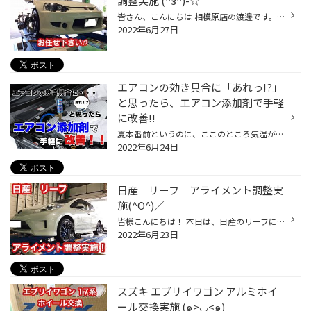
調整実施 (^з^)-☆
皆さん、こんにちは 相模原店の渡邊です。 梅雨が明けたみたいに暑い日が続いて いますが、熱中症には十分に注意しましょうね(｀_´)ゞ 本日はホンダ インテグラ タイプRの アライメント調整をご紹介します。 足回りを「無限」に入れ替えたため アライメント調整の依頼を受けました。 調整前のベータ...
2022年6月27日
エアコンの効き具合に「あれっ!?」
と思ったら、エアコン添加剤で手軽
に改善!!
夏本番前というのに、ここのところ気温がグングンと上昇し、まるで梅雨明けでもしたかのような猛暑日になる日もありますね。 日本の夏は確実に暑く、そして長くなっています。お出かけの際はもちろんですが、室内にいらっしゃるときにもこまめな水分補給をお忘れなく。 さて、そんな季節におクルマ...
2022年6月24日
日産 リーフ アライメント調整実
施(^O^)／
皆様こんにちは！ 本日は、日産のリーフにアライメント調整を 実施致しましたのでご紹介させていただきます。 今回は、定期点検からの調整です＼(^o^)／ では、見ていきましょう(''◇'')ゞ 下の赤丸の所が今回調整した『フロントトー』になります。 どちらも基準値からズレて外に開いてしまっていま...
2022年6月23日
スズキ エブリイワゴン アルミホイ
ール交換実施 (๑>◡<๑)