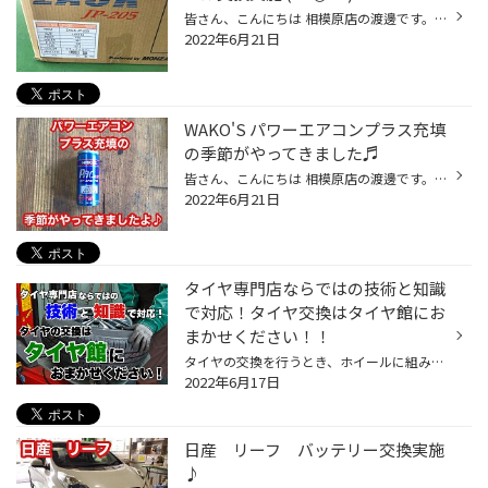
皆さん、こんにちは 相模原店の渡邊です。 本日はホイール交換のご紹介です♪ クルマはスズキ エブリイワゴンの DA17Wのホイール交換です。 エブリイワゴンも新しくなって今までの ホイールが装着出来なくなっていますので注意が必要です！！ ホイールはMONZAで有名なジャパン三陽さんの ZACK JP-205...
2022年6月21日
WAKO'S パワーエアコンプラス充填
の季節がやってきました♬
皆さん、こんにちは 相模原店の渡邊です。 今年もこの季節がやってきましたね(^^♪ そうです！WAKO’Sさんの パワーエアコンプラス（エアコンガス添加剤）の 充填時期です(*^^)v 私も毎年充填しエアコンの調子もバッチリで 快適に夏を過ごしております♪ 本日はマツダ ロードスターの パワーエアコンプ...
2022年6月21日
タイヤ専門店ならではの技術と知識
で対応！タイヤ交換はタイヤ館にお
まかせください！！
タイヤの交換を行うとき、ホイールに組み付けてあるタイヤをそのまま交換するのであれば、お店に頼まず自分で交換する方も多いと思いますが、タイヤを新しく購入して今履いているホイールに組み替えるとなると、なかなかご自身ではできませんよね。 そんな時は、タイヤを購入したお店でタイヤとホイ...
2022年6月17日
日産 リーフ バッテリー交換実施
♪