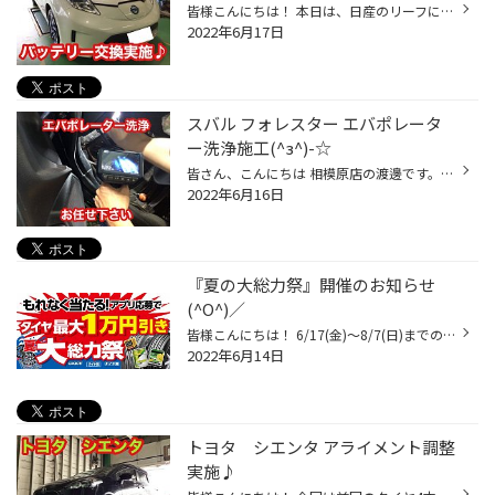
皆様こんにちは！ 本日は、日産のリーフにバッテリー交換を 実施致しましたのでご紹介させていただきます。 バッテリー点検されていますか？ バッテリーが上がってしまうと車が動かせなくなります。 これから来る夏の猛暑の中レッカー車を待たないといけません！(;^ω^) そんなトラブルに巻き込まれ...
2022年6月17日
スバル フォレスター エバポレータ
ー洗浄施工(^з^)-☆
皆さん、こんにちは 相模原店の渡邊です。 本日はエバポレーター洗浄のご紹介です♪ クルマはスバル フォレスター になります。 エアコンフィルター交換と合わせてエバポ洗浄を行いました。 エアコンフィルターを外すと中がホコリまみれになっています((+_+)) ブロアーファンのハネにもホコリが付着...
2022年6月16日
『夏の大総力祭』開催のお知らせ
(^O^)／
皆様こんにちは！ 6/17(金)～8/7(日)までの期間 『夏の大総力祭』を開催いたします！！ 期間中はアプリ登録でタイヤ割引クーポンが当たる！！ タイヤ以外にも、お得なメンテナンス用品が盛沢山(*^_^*) 是非、お立ち寄りください！ 皆様のご来店お待ちしております。 キャンペーンにご応募はアプリ ...
2022年6月14日
トヨタ シエンタ アライメント調整
実施♪