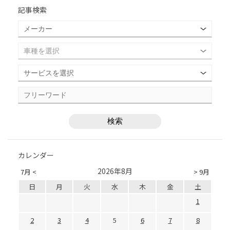
記事検索
カレンダー
2026年8月
7月 <
> 9月
日
月
火
水
木
金
土
1
2
3
4
5
6
7
8