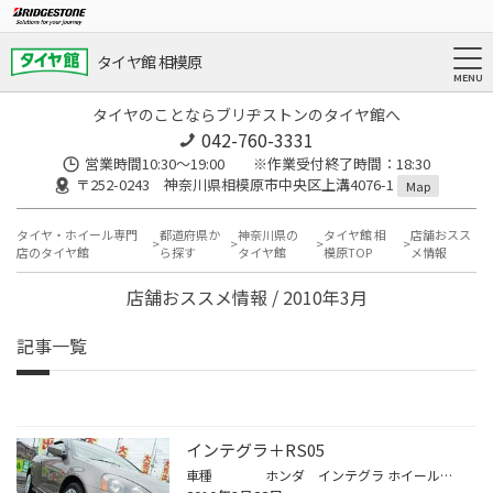
タイヤ館 相模原
タイヤのことならブリヂストンのタイヤ館へ
042-760-3331
営業時間10:30～19:00 ※作業受付終了時間：18:30
〒252-0243 神奈川県相模原市中央区上溝4076-1
Map
タイヤ・ホイール専門
都道府県か
神奈川県の
タイヤ館 相
店舗おスス
店のタイヤ館
ら探す
タイヤ館
模原TOP
メ情報
店舗おススメ情報 / 2010年3月
記事一覧
インテグラ＋RS05
車種 ホンダ インテグラ ホイール ＲＳ０５【エンケイ】