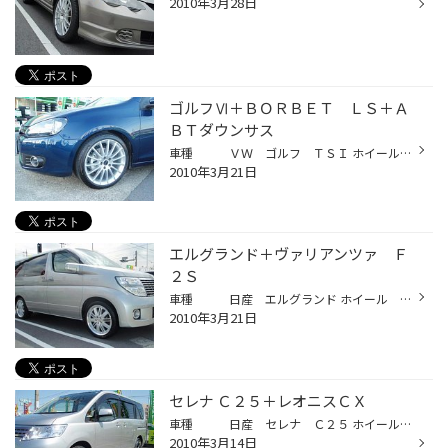
2010年3月28日
ゴルフⅥ＋ＢＯＲＢＥＴ ＬＳ＋Ａ
ＢＴダウンサス
車種 ＶＷ ゴルフ ＴＳＩ ホイール タイプＬＳ【ＢＯＲＢＥＴ】 足回り ＡＢＴダウンサス【ＡＢＴ】 輸入車のドレスアップもお任せ下さい！
2010年3月21日
エルグランド＋ヴァリアンツァ Ｆ
２Ｓ
車種 日産 エルグランド ホイール ヴァリアンツァ Ｆ２Ｓ【ＷＯＲＫ】 もちろんタイヤはレグノ ＧＲＶで決まり！
2010年3月21日
セレナ Ｃ２５＋レオニスＣＸ
車種 日産 セレナ Ｃ２５ ホイール レオニスＣＸ【ウェッズ】 ２０１０”ＮＥＷ ＭＯＤＥＬ!!
2010年3月14日