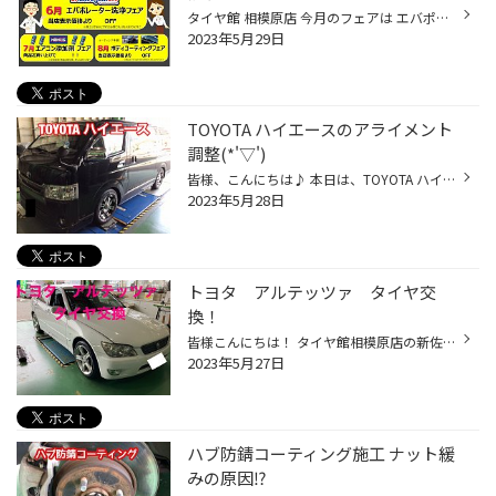
タイヤ館 相模原店 今月のフェアは エバポレーター洗浄（ドクターバズーカー） フェア開催！！ 特別料金で エバポレーター洗浄が出来るチャンスです！！ 梅雨前に洗浄しておけば 夏のカーエアコンは快適になりますよ～！ 是非、この機会を お見逃しなく！
2023年5月29日
TOYOTA ハイエースのアライメント
調整(*'▽')
皆様、こんにちは♪ 本日は、TOYOTA ハイエースのアライメント調整事例紹介です。 片減りが酷くてご予約を頂いておりました。 では、早速測定を・・・ はやり結構ズレてしまってますね～((+_+)) 赤丸(赤文字)は基準値から外れてしまっている状態を示しています。 それでは、調整を！ 各調整箇所はこ...
2023年5月28日
トヨタ アルテッツァ タイヤ交
換！
皆様こんにちは！ タイヤ館相模原店の新佐枝です。 本日はトヨタ アルテッツァの タイヤ交換作業をいたしましたので ご紹介させていただきます。 まず交換前のタイヤを見ていきましょう！ 全体的にヒビが入っています。。。 では交換作業に入っていきます。 チェンジャを使って古いタイヤを外してい...
2023年5月27日
ハブ防錆コーティング施工 ナット緩
みの原因⁉︎