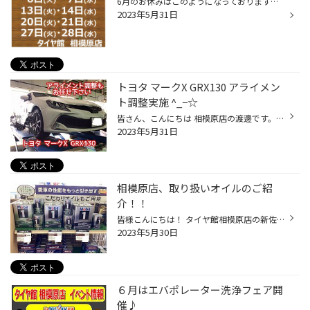
6月のお休みはこのようになっておりますので、ご来店の際はご注意下さいm(_ _)m
2023年5月31日
トヨタ マークX GRX130 アライメン
ト調整実施 ^_−☆
皆さん、こんにちは 相模原店の渡邊です。(*^^)v 本日はトヨタ マークX GRX130 最終型の アライメント調整のご紹介です♪ マークXも生産が終了してしまい、ドンドン4ドアのスポーツ系が 無くなってしまいますね… こちらのデータが調整前のデータになります。 特に大きくひどい箇所はありませんが、リ...
2023年5月31日
相模原店、取り扱いオイルのご紹
介！！
皆様こんにちは！ タイヤ館相模原店の新佐枝です。 今回は相模原店の取り扱いオイルのご紹介をさせていただきます！ Dual Support ECO CLEAR ECO BLAST ECO MAX をはじめとする スタンダードなオイルのほかに Mobil 1 ワコーズ プロステージＳ スノコ SVELT の取り扱いがございます。 これから詳し...
2023年5月30日
６月はエバポレーター洗浄フェア開
催♪