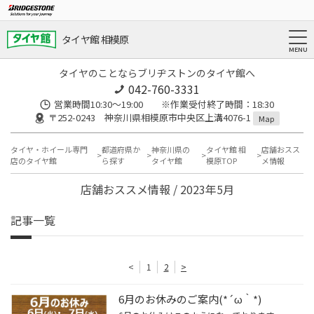
タイヤ館 相模原
タイヤのことならブリヂストンのタイヤ館へ
042-760-3331
営業時間10:30～19:00 ※作業受付終了時間：18:30
〒252-0243 神奈川県相模原市中央区上溝4076-1
Map
タイヤ・ホイール専門
都道府県か
神奈川県の
タイヤ館 相
店舗おスス
店のタイヤ館
ら探す
タイヤ館
模原TOP
メ情報
店舗おススメ情報 / 2023年5月
記事一覧
<
1
2
>
6月のお休みのご案内(*´ω｀*)