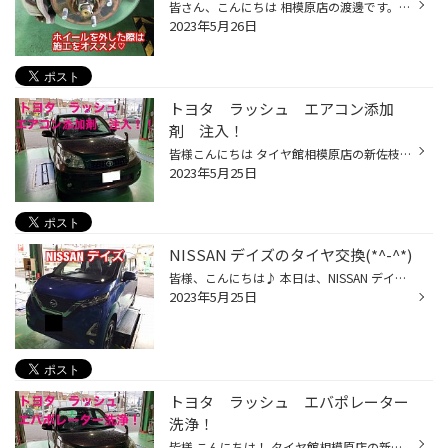
皆さん、こんにちは 相模原店の渡邊です。(^_-)-☆ 本日はハブ防錆コーティングのご紹介です。 ハブ？と思われる方もいらっしゃると思いますので 簡単にご説明しますと、ホイールと車体が装着している 部分になります。 特にスタッドレスタイヤなどに履き替えるお客様は ここの部分の錆落としと錆止...
2023年5月26日
トヨタ ラッシュ エアコン添加
剤 注入！
皆様こんにちは タイヤ館相模原店の新佐枝です。 急に熱くなっていてエアコンの必要な日が増えてきたかなと思いますが お車のエアコンが冷えないな。。。と感じることはございませんか？ その悩みエアコン添加剤で解消するかもしれません！ 本日の作業はトヨタ ラッシュへ エアコン添加剤と注入して...
2023年5月25日
NISSAN デイズのタイヤ交換(*^-^*)
皆様、こんにちは♪ 本日は、NISSAN デイズのタイヤ交換事例紹介です！ 車検の際に、タイヤのヒビ割れを指摘されたとの事でした。 確認してみると、ショルダー部(肩部)にヒビが・・・( ;∀;) 使用年数も、4年経過してました。 ヒビ割れが出ているという事は、固くなっており、特に雨の日は滑り易い状...
2023年5月25日
トヨタ ラッシュ エバポレーター
洗浄！
皆様 こんにちは！ タイヤ館相模原店の新佐枝です。 本日はトヨタラッシュのエバポレーター洗浄作業です！ まずはエアコンフィルターとブロワポーターを 外していきます ブロワモーターを外してみると。。。 汚れと枯れ葉がありました こちらは後で掃除をします！ そしてブロワモーターの先に エバ...