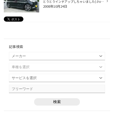
とうとうインチアップしちゃいました(∂o∂)ノ ４月に納車されてなかなかインチアップする事ができなかった私のタント・・・（ｐ＿ｑ）エーン でも、やっと念願かなって替え(買え？)ました～（⌒▽⌒）ノ＿彡☆ やっぱり自分が気に入ったホイールだけにすご～くイイ（´ー｀） 大満足です！ ホイールはレイ...
2008年10月24日
記事検索