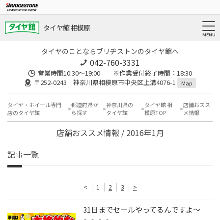
タイヤ館 相模原
タイヤのことならブリヂストンのタイヤ館へ
042-760-3331
営業時間10:30～19:00 ※作業受付終了時間：18:30
〒252-0243 神奈川県相模原市中央区上溝4076-1
Map
タイヤ・ホイール専門
都道府県か
神奈川県の
タイヤ館 相
店舗おスス
店のタイヤ館
ら探す
タイヤ館
模原TOP
メ情報
店舗おススメ情報 / 2016年1月
記事一覧
<
1
2
3
>
31日までセールやってるんですよ～