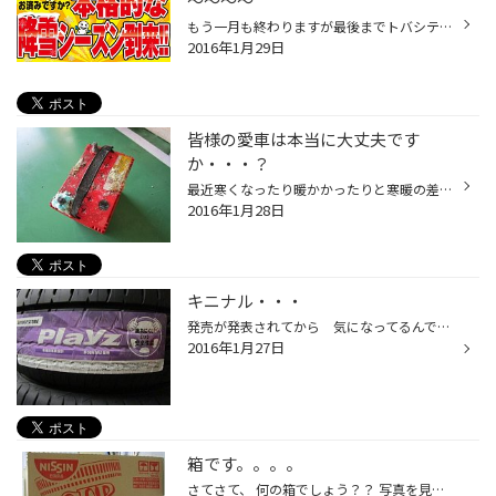
～～～～
もう一月も終わりますが最後までトバシテいきます・・・・・ 冬タイヤも夏タイヤもオイルもバッテリーも！！ まずは御来店ください！！
2016年1月29日
皆様の愛車は本当に大丈夫です
か・・・？
最近寒くなったり暖かかったりと寒暖の差が激しいですが、 実は車のバッテリーって寒さに弱いってご存知でしたか？ 輸入車の場合フェルト生地のようなカバーで熱を逃がさないような構造にも なってたりしますが、あまりカバー等を持たない国産車はバッテリー気温に左右されやすい のでいきなりバッ...
2016年1月28日
キニナル・・・
発売が発表されてから 気になってるんです！！ Pｌｙｚ PXシリーズが誕生したんですよ～～～ セダン・クーペ専用設計の Pｌayz PX ミニバン専用の Pｌayz PXーRV 軽・コンパクト専用設計の Pｌayz PXーC お車に合う専用のタイヤで疲れにくく安全に運転してもらいタイ！ このシリーズ...
2016年1月27日
箱です。。。。
さてさて、 何の箱でしょう？？ 写真を見ればわかりますけどね（笑） みんなで食べましょう！！