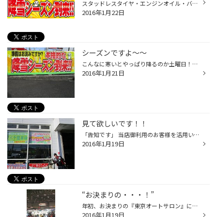
スタッドレスタイヤ・エンジンオイル・バッテリー…などなど、 はやめはやめの交換点検しましょう！！！ もちろん、夏タイヤもご用意しておりま～～～～す。
2016年1月22日
シーズンですよ～～
こんなに寒いとやっぱり降るのか土曜日！？ と思われている方～～ はやめはやめに準備しましょう！
2016年1月21日
見て欲しいです！！
「告知です」 当店御利用のお客様を活用いただいております。 メンテナンスパックです！！ 店内の窓枠ぴったりに収めてありますＰＯＰ！！ 是非、一度ご覧下さい！！ ※尚、写真（右下）に写っているのは、 心霊現象ではありません。本物の人です！！ 心臓の悪い方は、見るのをお控え下さい。 崇くん...
2016年1月19日
“お決まりの・・・！”
年初、お決まりの『東京オートサロン』に今年も 参戦しました！ 自分の中では現実逃避できる唯一の場所です！（笑） 各メーカーの新商品や新車などを手にとって体感できる 場所です。車好きには“タマラン！”の一言ですね…。 毎年のごとくスマホでの撮影なので限界がありますが、 ざっと200枚はオー...
2016年1月19日