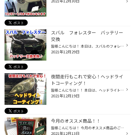
2021年12月30日
スバル フォレスター バッテリー
交換
皆様こんにちは！ 本日は、スバルのフォレスターにバッテリー交換を 実施致しましたのでご紹介させていただきます。 タイヤの履き替え時に、無料安全点検を行い バッテリーの状態が「要交換」 冬場はバッテリーの負荷が大きく、バッテリー上がりの原因になってしまいます。 3年以上使用されているバ...
2021年12月29日
夜間走行もこれで安心！ヘッドライ
トコーティング！
皆様こんにちは！！ 本日は、ヘッドライトコーティングを 実施致しましたのでご紹介させて頂きます。 暗くなるのが早くなりましたよね！ 夜間は視野の確保がとても重要です。 黄ばんでいると光が遮られてしまいます！ 当店のヘッドライトコーティングでクリアにしませんか？ コーティング剤をつけて...
2021年12月19日
今月のオススメ商品！！
皆様こんにちは！ 今月のオススメ商品のご紹介です♪ 今回は…「エンジンオイル」です！！ 冬のレジャー前に交換しませんか？ こだわりのオイル取り扱いしております(*^^*) モービル1･スヴェルト･プロステージSなどなど… 量り売りオイルでは アプリ会員様限定でお得に交換できる メンテナンスパックが...
2021年12月13日