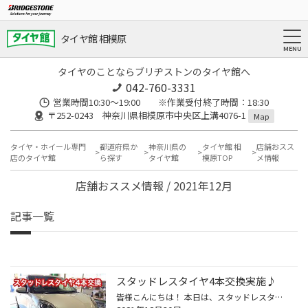
タイヤ館 相模原
タイヤのことならブリヂストンのタイヤ館へ
042-760-3331
営業時間10:30～19:00 ※作業受付終了時間：18:30
〒252-0243 神奈川県相模原市中央区上溝4076-1
Map
タイヤ・ホイール専門
都道府県か
神奈川県の
タイヤ館 相
店舗おスス
店のタイヤ館
ら探す
タイヤ館
模原TOP
メ情報
店舗おススメ情報 / 2021年12月
記事一覧
スタッドレスタイヤ4本交換実施♪
皆様こんにちは！ 本日は、スタッドレスタイヤ交換を 実施致しましたのでご紹介させていただきます。 去年に比べて、昼間はかなりあったかいですね。 年を越したら本格的に寒くなりそうですね(-_-;) まだ夏タイヤをはかれている方は 早めにスタッドレスタイヤに交換しましょう♪ では、作業していき...