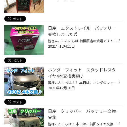
日産 エクストレイル バッテリー
交換しました♬
皆さん、こんにちは 相模原店の渡邊です！ 今年も1か月を切りましたね！私も相模原店へ 異動してきて1年が経つ頃になってきました！ 本当に１年があっという間に過ぎますね・・・((+_+)) 本日は日産 エクストレイルのバッテリー 交換のご紹介です。 お車がこちら♪本日はスタッドレスタイヤへの 履き...
2021年12月11日
ホンダ フィット スタッドレスタ
イヤ4本交換実施♪
皆様こんにちは！！ 本日は、ホンダのフィットにスタッドレスタイヤ交換を 実施致しましたのでご紹介させていただきます。 今回使用したタイヤは… 『ブリザック VRX2』 性能につきましてはこちらから↓ BLIZZAK VRX2 ホイールを事前に預かって新品のタイヤの交換済みです！ 後は、取り付けるだけです...
2021年12月10日
日産 クリッパー バッテリー交換
実施
皆様こんにちは！ 本日は、前回タイヤ交換を紹介した日産のクリッパーに バッテリー交換を実施致しましたのでご紹介させていただきます。 タイヤ交換時にバッテリーの状態を確認したところ テスターには、『要交換』と… 電圧が落ちていて、かなり劣化が進んでおりました。 これから、エアコン等でバ...