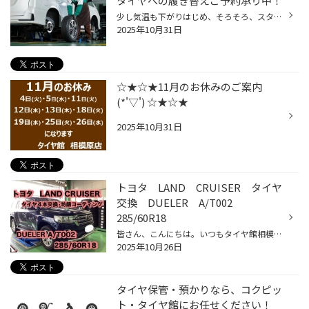
タイヤへの履き替えご予約承り中！
少し気温も下がりはじめ、そろそろ、スタッドレスタイヤへの履き替えを検討されている方も いらっしゃると思います。 今回は「タイヤ履き替え」についてご紹介します。 「タイヤの履き替えは早いほうがいい？」 雪が降る、まさにその直前に履き替えたい！というお客様の声もございますが、 履き替え...
2025年10月31日
☆★☆★11月のお休みのご案内
(*'▽') ☆★☆★
2025年10月31日
トヨタ LAND CRUISER タイヤ
交換 DUELER A/T002
285/60R18
皆さん、こんにちは。いつもタイヤ館相模原店のHPをご覧いただきありがとうございます。 今回ご紹介するのは、トヨタ LAND CRUISERのタイヤ交換・ハブ防錆コーティングです。 ⇓ 交換するタイヤはこちら ⇓ ”DUELER ALLーTERRAIN A/T002 285/60R18” こちらのタイヤは、様々な道での走破性と快適な走り...
2025年10月26日
タイヤ保管・預かりなら、コクピッ
ト・タイヤ館にお任せください！