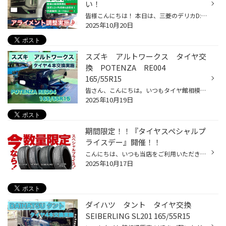
い！
皆様こんにちは！ 本日は、三菱のデリカD:5にアライメント調整を 実施いたしましたのでご紹介いたします。 当店のWEBを見てご来店頂きました！ ありがとうございます♪m(_ _)m では、さっそく見ていきましょう！ 今回調整する箇所は『フロント・リアトー』4箇所になります。 左フロント以外は大きく...
2025年10月20日
スズキ アルトワークス タイヤ交
換 POTENZA RE004
165/55R15
皆さん、こんにちは。いつもタイヤ館相模原店のHPをご覧いただきありがとうございます。 今回はスズキ・アルトワークスのタイヤ交換をご紹介致します。 交換するタイヤは”POTENZA Adrenalin RE004 165/55R15”です。 こちらのタイヤの特徴！！ ＊幅広い車種に対応 ＊グリップ性能は高く耐摩耗性も優...
2025年10月19日
期間限定！！『タイヤスペシャルプ
ライスデー』開催！！
こんにちは、いつも当店をご利用いただきましてありがとうございます。 本日より、コクピット・タイヤ館におきまして、 期間限定！ サイズ限定！！ 数量限定！！！ お得にお買い求めいただける、「タイヤスペシャルプライスデー」がスタートします！ お得なタイヤのご紹介！！ ワゴンR、N-BOX、タン...
2025年10月17日
ダイハツ タント タイヤ交換
SEIBERLING SL201 165/55R15