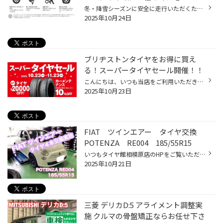
冬・降雪シーズンに安全に走行いただくためには、夏タイヤから冬タイヤへの履き替えがとても重要ですが、 外したタイヤはどうすれば？とお困りのお客様がいらっしゃるのではないでしょうか？ 今回は「タイヤ保管」についてご紹介します。 「外したタイヤはどうすればいいの？」 夏タイヤから冬タイ...
2025年10月24日
ブリヂストンタイヤをお得に買え
る！スーパータイヤセール開催！！
こんにちは、いつも当店をご利用いただきましてありがとうございます。 コクピット・タイヤ館では、ブリヂストンタイヤをお得に買える！ スーパータイヤセールを開催いたします！ ブリヂストンのタイヤを4本ご購入で最大20,000OFF！ タイヤをお得にご購入頂けるチャンスです！ 夏タイヤの交換やスタ...
2025年10月23日
FIAT ツインエアー タイヤ交換
POTENZA RE004 185/55R15
いつもタイヤ館相模原店のHPをご覧いただきありがとうございます。 今回タイヤ交換させていただいたお車は”FIATのツインエアー！ タイヤの種類・サイズはPOTENZA アドレナリン RE004・185/55R15になります！！ ハブ防錆コーティングも一緒に実施しました。 交換するタイヤ「POTENZA Adrenalin RE004...
2025年10月21日
三菱 デリカD:5 アライメント調整実
施 クルマの骨盤矯正ならお任せ下さ