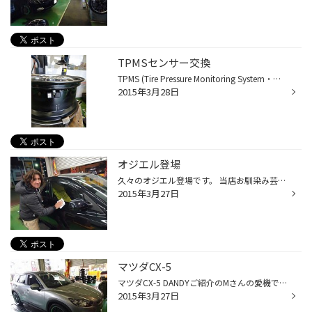
TPMSセンサー交換
TPMS (Tire Pressure Monitoring System・タイヤ・プレッシャー・モニタリング・シ ステム)とは、自動車のタイヤ空気圧を常時監視する装置のこと。 タイヤの内部に送信機を内蔵したセンサーを設置し、そのデータを無線でコントロールユニ ットへ送ることで、走行中でもタイヤ空気圧をモニタリングで...
2015年3月28日
オジエル登場
久々のオジエル登場です。 当店お馴染み芸能人オジエル・・・。 春の履き替えとオイル交換です。 いつもありがとうございます。 いつも、ラ〇ス瑠偉氏や、キングオブトーキョーことアマ〇オ氏と交流が深いオジエル。 花粉症のオジエル・・・。 ブラジル人も日本の生活が長いと花粉症になるようです(>_
2015年3月27日
マツダCX-5
マツダCX-5 DANDYご紹介のMさんの愛機です。 今回の作業は、自分で履き替え後の、バランス調整、センターフィット、窒素ガス補充です。 いつもありがとうございます。 225/65R17の冬タイヤから245/45R20の夏タイヤへの交換。 脱着は自宅でやってしまうという強者のMさん。さすがです！ 先日は、ビル...
2015年3月27日