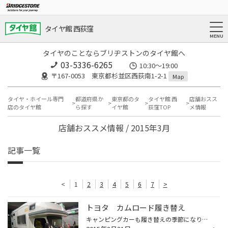
タイヤ館 西荻窪
タイヤのことならブリヂストンのタイヤ館へ
03-5336-6265
10:30～19:00
〒167-0053 東京都杉並区西荻南1-2-1
Map
タイヤ・ホイール専門
都道府県か
東京都のタ
タイヤ館 西
店舗おスス
店のタイヤ館
ら探す
イヤ館
荻窪TOP
メ情報
店舗おススメ情報 / 2015年3月
記事一覧
<
1
2
3
4
5
6
7
>
トヨタ カムロード履き替え
キャンピングカーも履き替えの季節になりました。 キャンピングカーの代名詞と言えばトヨタカムロードです。 乗車定員9名、就寝定員3名のキャンピングカーです。 タイヤサイズは195/70R15。 重量級な車両は、重量級なスタッフの山本氏が担当(笑) キャンピングカーやコースター担当になっています。 ...