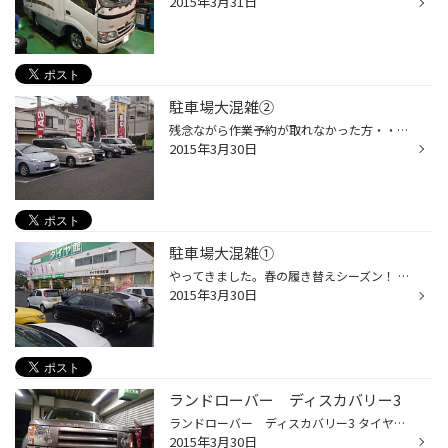
2015年3月31日
駐車場大混雑②
残念ながら作業予約が取れなかった方・・・・・。 申し訳ありません。 当日の受付順での作業になります。 ◆近所の方は、受付後、お車を置いて行かれてもOK！作業終わり次第ご連絡致します。 あまりクルマを使用されない方は、愛車の宿泊も可能です。 当日お預かりして翌日の引き取り。 仕事帰りにク...
2015年3月30日
駐車場大混雑①
やってきました。春の履き替えシーズン！ タイヤ館の一番忙しい時期は12月と11月。 スタッドレスタイヤに皆さん履き替えるからです。 そして、そのスタッドレスタイヤを履いた方々が夏タイヤにチェンジする季節が、 この時期。3月中旬から4月いっぱい・・・・。 最近は、数が多すぎて5月中も履き替...
2015年3月30日
ランドローバー ディスカバリー3
ランドローバー ディスカバリー3 タイヤ交換です。ありがとうございます。 最近はディスカバリー3の来店が多いタイヤ館西荻窪です。 ジャガー・ランドローバー杉並のカーディーラーがすぐ近くに引っ越してきた影響もあるので しょうか！？ ディスカバリー3のタイヤは専用サイズの255/60R18です。 ...
2015年3月30日