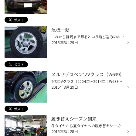
危機一髪
これから静岡まで帰るという飛び込みのお客様・・・。 来店理由はタイヤ交換でした。 タイヤサイズは215/70R15を1本。 今ではレアなサイズです。 初代エクストレイル、初代MPV、レジアス、グランドハイエース等々に当時採用のサイズでし た・・・・。 今回はパンクの為、交換でした。 しかし、タイ...
2015年3月29日
メルセデスベンツVクラス（W639）
2代目Vクラス（2004年～2014年：W639）です。 メルセデス・ベンツ Vクラスは、ドイツの自動車メーカーダイムラーがメルセデス・ベンツブラ ンドで展開するミニバンタイプの乗用車。 メルセデス・ベンツのラインナップの中で1BOXタイプのミニバンとしては唯一の車種であり、 3列シートを備え、乗車定...
2015年3月29日
履き替えシーズン到来
冬タイヤから夏タイヤへの履き替えシーズン到来。 毎年、春分の日が過ぎ、暖かくなり始めるとやってくるタイヤ館の一大イベント。 それが春の履き替え。脱着（だっちゃく）と我々業界人は呼びます。 お客様に「タイヤ交換したいんですけど。」と言われると・・・ ①新品タイヤへの交換 ②現在持ってい...
2015年3月28日