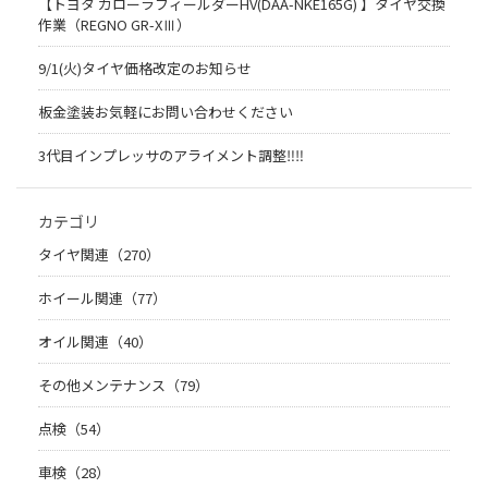
【トヨタ カローラフィールダーHV(DAA-NKE165G) 】タイヤ交換
作業（REGNO GR-XⅢ）
9/1(火)タイヤ価格改定のお知らせ
板金塗装お気軽にお問い合わせください
3代目インプレッサのアライメント調整‼︎‼︎
カテゴリ
タイヤ関連（270）
ホイール関連（77）
オイル関連（40）
その他メンテナンス（79）
点検（54）
車検（28）