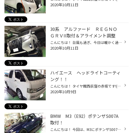
2020年10月11日
30系 アルファード ＲＥＧＮＯ
ＧＲＶII取付＆アライメント調整
こんにちは！ 台風も過ぎ、今日は暖かく過ごしやすいですね!(^^)! 今日は、 30系 アルファードのタイヤ交換作業を行いました！！ こちらはタイヤ交換後のアライメント調整中です( ｀ー´)ノ 30系からリアが ダブルウィッシュボーンになり、リアトーも調整可能となってます！！ それだけでなく、乗り...
2020年10月11日
ハイエース ヘッドライトコーティ
ング！！
こんにちは！ タイヤ館西荻窪の赤坂です!(^^)! 本日はオススメ作業のご紹介です！！ ヘッドライトが曇ってきたなーと お悩みの方はいらっしゃいませんか～？？ 最近の車はみんな、ヘッドライトがプラスチック製なので 年数が経過すると、だんだんと曇ってきます。。 そんなヘッドライトをピカピカ！...
2020年10月9日
BMW M3（E92）ポテンザS007A
取付！
こんにちは！ 今回は、M3にポテンザS007Aを取り付けました(^^)/ 某メーカーのタイヤを履いていたのですが、グリップ力やフィーリングがイマイチ好きじゃない… ということでスポーツ走行も街乗りもこなせるS007Aにチェンジです！ 外見はホイールをTE37に変更して、リップスポイラーを付けたシンプル...