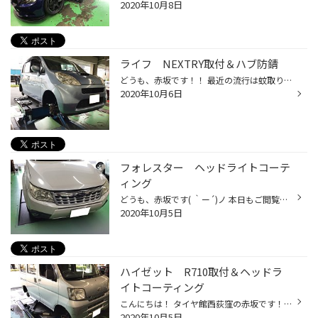
2020年10月8日
ライフ NEXTRY取付＆ハブ防錆
どうも、赤坂です！！ 最近の流行は蚊取り線香をたくさんつけることです('◇')ゞ 店長、ごめんなさい( ﾟДﾟ) はい、今日は ホンダ ライフのタイヤ交換をご紹介致します。 以前に当店でご購入いただいたタイヤが 溝が少なくなり、ヒビも入ってきたので 交換ご希望でご来店頂きました！！ 以前に比べて...
2020年10月6日
フォレスター ヘッドライトコーテ
ィング
どうも、赤坂です( ｀ー´)ノ 本日もご閲覧ありがとうございます！！ 今日もヘッドライトを 磨きました！！ ちょっと曇ってますねー((+_+)) イケメンフェイスが台無しです。。 ゴシゴシ磨きます！磨きます！！ いかがでしょうか？ 右目を磨きましたが かなり、クリアになりましたよ( ｀ー´)ノ 光の具...
2020年10月5日
ハイゼット R710取付＆ヘッドラ
イトコーティング
こんにちは！ タイヤ館西荻窪の赤坂です！！ どんどん更新してます!(^^)! 今日は お仕事の味方、ハイゼットのタイヤ交換をご紹介します！！ はい！！ 仕事がはやいので、もう外れています！！ 交換前のタイヤはかなり溝も少なく ひび割れも多く、交換が必要な状態でした((+_+)) タイヤパタン：エコ...
2020年10月5日