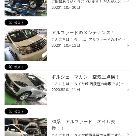
ご閲覧ありがとうございます！ だんだんと寒くなってきており 去年よりもスタッドレスタイヤのお問い合わせが 早いです！！ 本日はジムニーのお客様にお電話にて ご予約を頂いていたスタッドレスタイヤのお取り付けを させていただきました！！ タイヤサイズ:175/80R16 タイヤパタン:ブリザックDM-V...
2020年10月20日
アルファードのメンテナンス！
こんにちは！ 今回は、アルファードのオイル等のメンテナンスです。 すでにオイル交換時期に差し掛かっていましたので、オイル交換を行うのですが… オイルだけでなくワイパーのゴムがへたり、音鳴りがするということなので フロントのワイパーは交換です♪ BOSCH パフォーマンス+ ワイパーの交換目安...
2020年10月12日
ポルシェ マカン 空気圧点検！
こんにちは！ タイヤ館 西荻窪の赤坂です( ｀ー´)ノ 本日は ポルシェ マカンの空気圧点検をさせていただきました(*'ω'*) 空気圧は 車が安全・安心にご走行するのに欠かせない物になります！！ しっかり点検させて頂きました！！ タイヤ館では 空気圧点検を無料でやってます( ｀ー´)ノ 最近、ガソリ...
2020年10月11日
30系 アルファード オイル交
換！！
こんにちは！ タイヤ館西荻窪の赤坂です!(^^)! タイヤ交換させていただいたアルファードのオイル交換も させていただいたので ご紹介します！！ リフトでしっかり上げ、下抜きで交換中です！ 車両や作業内容によっては上抜きをさせていただくこともありますが 今回はオイルエレメントの交換もあるの...