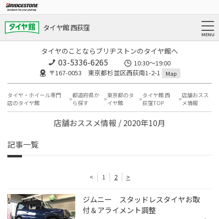
タイヤ館 西荻窪
タイヤのことならブリヂストンのタイヤ館へ
03-5336-6265
10:30～19:00
〒167-0053 東京都杉並区西荻南1-2-1
Map
タイヤ・ホイール専門
都道府県か
東京都のタ
タイヤ館 西
店舗おスス
店のタイヤ館
ら探す
イヤ館
荻窪TOP
メ情報
店舗おススメ情報 / 2020年10月
記事一覧
<
1
2
>
ジムニー スタッドレスタイヤお取
付＆アライメント調整